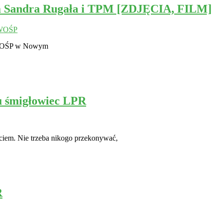
jna Sandra Rugała i TPM [ZDJĘCIA, FILM]
WOŚP
u WOŚP w Nowym
u śmigłowiec LPR
ciem. Nie trzeba nikogo przekonywać,
R