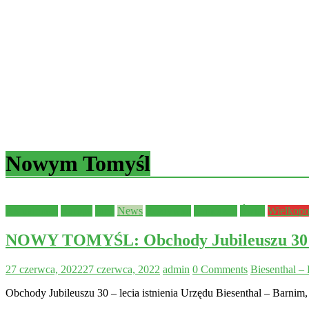
Nowym Tomyśl
Aktualności
Europa
Inne
News
Rozrywka
Samorząd
Świat
Wielkopo
NOWY TOMYŚL: Obchody Jubileuszu 30 – l
27 czerwca, 2022
27 czerwca, 2022
admin
0 Comments
Biesenthal –
Obchody Jubileuszu 30 – lecia istnienia Urzędu Biesenthal – Barnim,