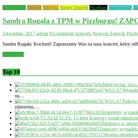
Aktualności
koncert
Muzyka
Nowy Tomyśl
PizzBurg
Zapowiedzi
Za
Sandra Rugała z TPM w Pizzburgu! ZA
3 kwietnia, 2017
admin
0 Comments
koncert
,
Nowym Tomyśl
,
Pizzb
Sandra Rugała: Kochani! Zapraszamy Was na nasz koncert, który od
Read more
Top 10
Mieli jechać nocą
UWAGA! Wypadek 
na…
UWAGA! Policja s
zdarzenia,…
Śmiertelny wypade
AKTUALIZACJA: 15-letni Ksawery został odnalezi
Śledztwo w sprawi
Tragiczny wypadek
Skrajna nieodpow