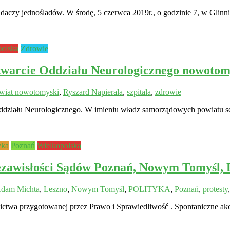
adaczy jednośladów. W środę, 5 czerwca 2019r., o godzinie 7, w Glinn
polska
Zdrowie
ie Oddziału Neurologicznego nowotomys
wiat nowotomyski
,
Ryszard Napierała
,
szpitala
,
zdrowie
działu Neurologicznego. W imieniu władz samorządowych powiatu serd
yka
Poznań
Wielkopolska
iezawisłości Sądów Poznań, Nowym Tomyśl
Adam Michta
,
Leszno
,
Nowym Tomyśl
,
POLITYKA
,
Poznań
,
protesty
ictwa przygotowanej przez Prawo i Sprawiedliwość . Spontaniczne akc