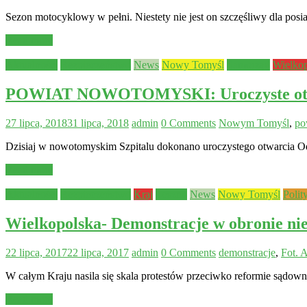
Sezon motocyklowy w pełni. Niestety nie jest on szczęśliwy dla posi
Read more
Aktualności
Bezpieczeństwo
News
Nowy Tomyśl
Samorząd
Wielko
POWIAT NOWOTOMYSKI: Uroczyste otwarc
27 lipca, 2018
31 lipca, 2018
admin
0 Comments
Nowym Tomyśl
,
po
Dzisiaj w nowotomyskim Szpitalu dokonano uroczystego otwarcia Od
Read more
Aktualności
Bezpieczeństwo
Kraj
Leszno
News
Nowy Tomyśl
Polit
Wielkopolska- Demonstracje w obronie n
22 lipca, 2017
22 lipca, 2017
admin
0 Comments
demonstracje
,
Fot. 
W całym Kraju nasila się skala protestów przeciwko reformie sądown
Read more