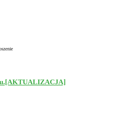
oszenie
ożaru.[AKTUALIZACJA]