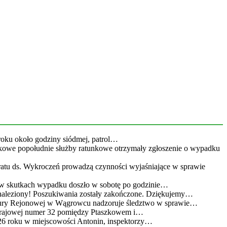
roku około godziny siódmej, patrol…
kowe popołudnie służby ratunkowe otrzymały zgłoszenie o wypadku
eratu ds. Wykroczeń prowadzą czynności wyjaśniające w sprawie
 w skutkach wypadku doszło w sobotę po godzinie…
leziony! Poszukiwania zostały zakończone. Dziękujemy…
atury Rejonowej w Wągrowcu nadzoruje śledztwo w sprawie…
 krajowej numer 32 pomiędzy Ptaszkowem i…
26 roku w miejscowości Antonin, inspektorzy…