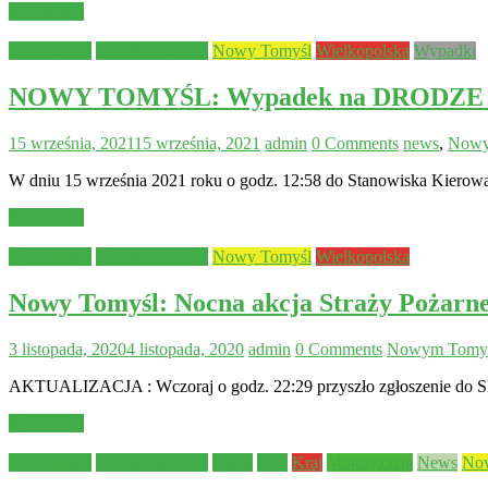
Read more
Aktualności
Bezpieczeństwo
Nowy Tomyśl
Wielkopolska
Wypadki
NOWY TOMYŚL: Wypadek na DRODZE
15 września, 2021
15 września, 2021
admin
0 Comments
news
,
Nowy
W dniu 15 września 2021 roku o godz. 12:58 do Stanowiska Kier
Read more
Aktualności
Bezpieczeństwo
Nowy Tomyśl
Wielkopolska
Nowy Tomyśl: Nocna akcja Straży Pożarn
3 listopada, 2020
4 listopada, 2020
admin
0 Comments
Nowym Tomy
AKTUALIZACJA : Wczoraj o godz. 22:29 przyszło zgłoszenie do SKK
Read more
Aktualności
Bezpieczeństwo
dzieci
Inne
Kraj
Motoryzacja
News
No