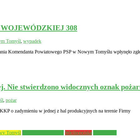
 WOJEWÓDZKIEJ 308
m Tomyśl
,
wypadek
owania Komendanta Powiatowego PSP w Nowym Tomyślu wpłynęło zgł
ej. Nie stwierdzono widocznych oznak p
śl
,
pożar
P o zadymieniu w jednej z hal produkcyjnych na terenie Firmy
wy Tomyśl
powiat nowotomyski
Wielkopolska
Wydarzenia