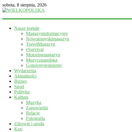
sobota, 8 sierpnia, 2026
WIELKOPOLSKA
Nasze portale
Magazyn
Magazyninformacyjny
informacyjny
Nowotomyskimagazyn
TravelMagazyn
eSurvival
Motoringmagazyn
Muzycznapolska
Gotujemytestujemy
Wydarzenia
Aktualności
Biznes
Sport
Polityka
Kultura
Muzyka
Zapowiedzi
Relacje
Fotografia
Zdrowie i uroda
Kraj