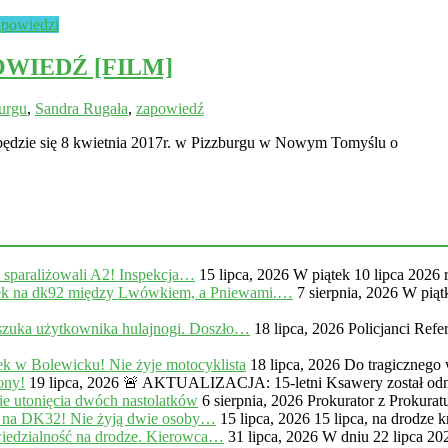
powiedzi
POWIEDŹ [FILM]
urgu
,
Sandra Rugała
,
zapowiedź
będzie się 8 kwietnia 2017r. w Pizzburgu w Nowym Tomyślu o
, sparaliżowali A2! Inspekcja…
15 lipca, 2026
W piątek 10 lipca 2026 
na dk92 między Lwówkiem, a Pniewami.…
7 sierpnia, 2026
W piąt
zuka użytkownika hulajnogi. Doszło…
18 lipca, 2026
Policjanci Ref
k w Bolewicku! Nie żyje motocyklista
18 lipca, 2026
Do tragicznego
ony!
19 lipca, 2026
🚨 AKTUALIZACJA: 15-letni Ksawery został odna
e utonięcia dwóch nastolatków
6 sierpnia, 2026
Prokurator z Prokur
 na DK32! Nie żyją dwie osoby…
15 lipca, 2026
15 lipca, na drodze
iedzialność na drodze. Kierowca…
31 lipca, 2026
W dniu 22 lipca 20