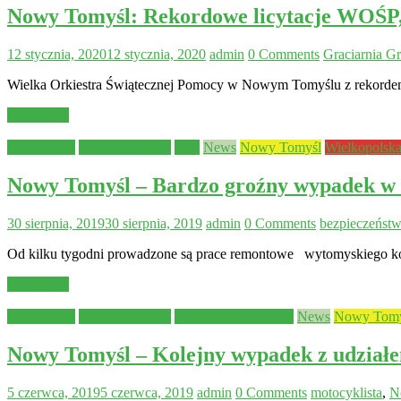
Nowy Tomyśl: Rekordowe licytacje WOŚP,
12 stycznia, 2020
12 stycznia, 2020
admin
0 Comments
Graciarnia 
Wielka Orkiestra Świątecznej Pomocy w Nowym Tomyślu z rekord
Read more
Aktualności
Bezpieczeństwo
Inne
News
Nowy Tomyśl
Wielkopolsk
Nowy Tomyśl – Bardzo groźny wypadek w t
30 sierpnia, 2019
30 sierpnia, 2019
admin
0 Comments
bezpieczeńst
Od kilku tygodni prowadzone są prace remontowe wytomyskiego kośc
Read more
Aktualności
Bezpieczeństwo
Czytelnicy informują
News
Nowy Tomy
Nowy Tomyśl – Kolejny wypadek z udziałe
5 czerwca, 2019
5 czerwca, 2019
admin
0 Comments
motocyklista
,
N