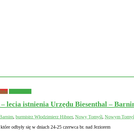
lska
Wydarzenia
ecia istnienia Urzędu Biesenthal – Barn
 Barnim
,
burmistrz Włodzimierz Hibner
,
Nowy Tomyśl
,
Nowym Tomyś
 które odbyły się w dniach 24-25 czerwca br. nad Jeziorem