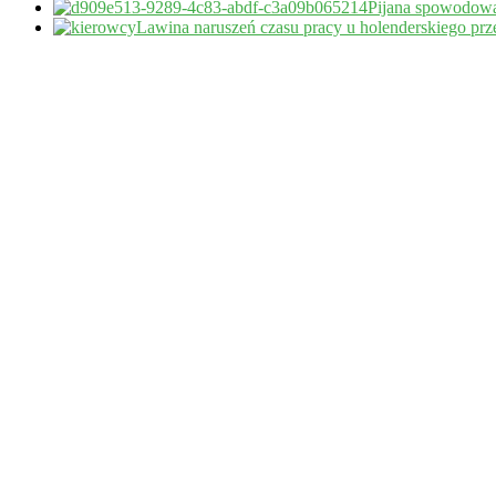
Pijana spowodował
Lawina naruszeń czasu pracy u holenderskiego pr