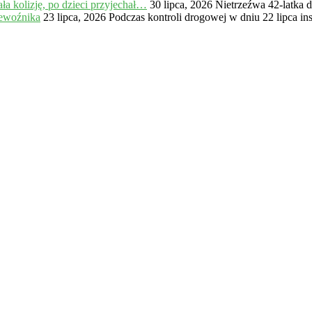
a kolizję, po dzieci przyjechał…
30 lipca, 2026
Nietrzeźwa 42-latka 
zewoźnika
23 lipca, 2026
Podczas kontroli drogowej w dniu 22 lipca in