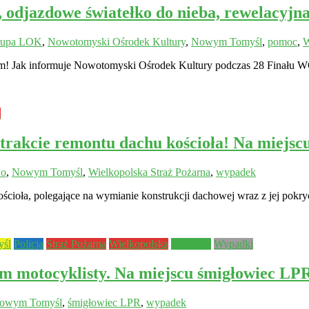
 odjazdowe światełko do nieba, rewelacy
Grupa LOK
,
Nowotomyski Ośrodek Kultury
,
Nowym Tomyśl
,
pomoc
,
em! Jak informuje Nowotomyski Ośrodek Kultury podczas 28 Finał
a
rakcie remontu dachu kościoła! Na miejsc
wo
,
Nowym Tomyśl
,
Wielkopolska Straż Pożarna
,
wypadek
ioła, polegające na wymianie konstrukcji dachowej wraz z jej pokry
śl
Policja
Straż Pożarna
Wielkopolska
wypadek
Wypadki
m motocyklisty. Na miejscu śmigłowiec LP
owym Tomyśl
,
śmigłowiec LPR
,
wypadek