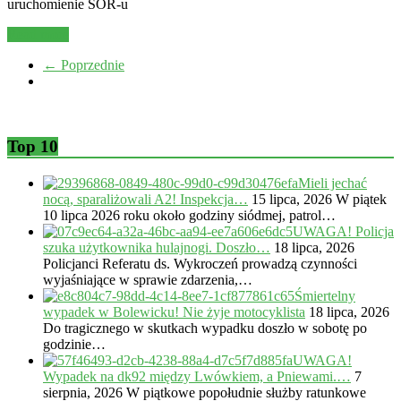
uruchomienie SOR-u
Read more
← Poprzednie
Top 10
Mieli jechać
nocą, sparaliżowali A2! Inspekcja…
15 lipca, 2026
W piątek
10 lipca 2026 roku około godziny siódmej, patrol…
UWAGA! Policja
szuka użytkownika hulajnogi. Doszło…
18 lipca, 2026
Policjanci Referatu ds. Wykroczeń prowadzą czynności
wyjaśniające w sprawie zdarzenia,…
Śmiertelny
wypadek w Bolewicku! Nie żyje motocyklista
18 lipca, 2026
Do tragicznego w skutkach wypadku doszło w sobotę po
godzinie…
UWAGA!
Wypadek na dk92 między Lwówkiem, a Pniewami.…
7
sierpnia, 2026
W piątkowe popołudnie służby ratunkowe