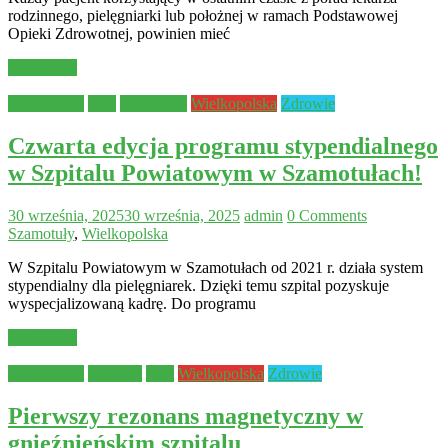
rodzinnego, pielęgniarki lub położnej w ramach Podstawowej
Opieki Zdrowotnej, powinien mieć
Read more
Aktualności
Inne
Szamotuły
Wielkopolska
Zdrowie
Czwarta edycja programu stypendialnego
w Szpitalu Powiatowym w Szamotułach!
30 września, 2025
30 września, 2025
admin
0 Comments
Szamotuły
,
Wielkopolska
W Szpitalu Powiatowym w Szamotułach od 2021 r. działa system
stypendialny dla pielęgniarek. Dzięki temu szpital pozyskuje
wyspecjalizowaną kadrę. Do programu
Read more
Aktualności
Gniezno
Inne
Wielkopolska
Zdrowie
Pierwszy rezonans magnetyczny w
gnieźnieńskim szpitalu