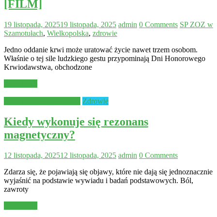
[FILM]
19 listopada, 2025
19 listopada, 2025
admin
0 Comments
SP ZOZ w
Szamotułach
,
Wielkopolska
,
zdrowie
Jedno oddanie krwi może uratować życie nawet trzem osobom.
Właśnie o tej sile ludzkiego gestu przypominają Dni Honorowego
Krwiodawstwa, obchodzone
Read more
Materiały Sponsorowane
Zdrowie
Kiedy wykonuje się rezonans
magnetyczny?
12 listopada, 2025
12 listopada, 2025
admin
0 Comments
Zdarza się, że pojawiają się objawy, które nie dają się jednoznacznie
wyjaśnić na podstawie wywiadu i badań podstawowych. Ból,
zawroty
Read more