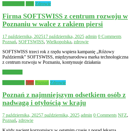
Aktualności
Inne
Zdrowie
Firma SOFTSWISS z centrum rozwoju w
Poznaniu w walce z rakiem piersi
17 października, 2025
17 października, 2025
admin
0 Comments
Poznań
,
SOFTSWISS
,
Wielkopolska
,
zdrowie
SOFTSWISS trzeci rok z rzędu wspiera kampanię „Różowy
Październik” SOFTSWISS, międzynarodowa marka technologiczna
z centrum rozwoju w Poznaniu, kontynuuje działania
Read more
Aktualności
Kraj
Poznań
Zdrowie
Poznań z najmniejszym odsetkiem osób z
nadwagą i otyłością w kraju
7 października, 2025
7 października, 2025
admin
0 Comments
NFZ
,
Poznań
,
zdrowie
Każdy pacjent korzystający w ostatnim czasie z porad lekarza