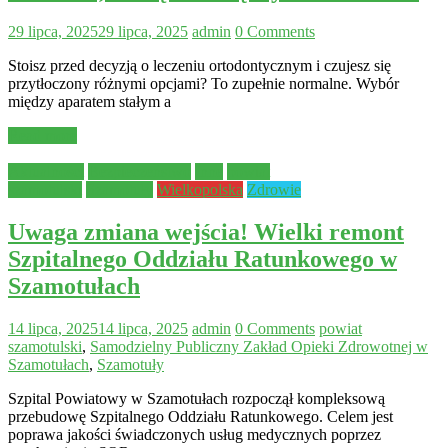
29 lipca, 2025
29 lipca, 2025
admin
0 Comments
Stoisz przed decyzją o leczeniu ortodontycznym i czujesz się
przytłoczony różnymi opcjami? To zupełnie normalne. Wybór
między aparatem stałym a
Read more
Aktualności
Bezpieczeństwo
Inne
powiat
szamotulski
Szamotuły
Wielkopolska
Zdrowie
Uwaga zmiana wejścia! Wielki remont
Szpitalnego Oddziału Ratunkowego w
Szamotułach
14 lipca, 2025
14 lipca, 2025
admin
0 Comments
powiat
szamotulski
,
Samodzielny Publiczny Zakład Opieki Zdrowotnej w
Szamotułach
,
Szamotuły
Szpital Powiatowy w Szamotułach rozpoczął kompleksową
przebudowę Szpitalnego Oddziału Ratunkowego. Celem jest
poprawa jakości świadczonych usług medycznych poprzez