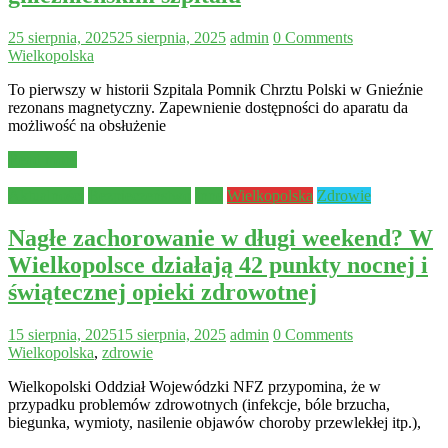
25 sierpnia, 2025
25 sierpnia, 2025
admin
0 Comments
Wielkopolska
To pierwszy w historii Szpitala Pomnik Chrztu Polski w Gnieźnie
rezonans magnetyczny. Zapewnienie dostępności do aparatu da
możliwość na obsłużenie
Read more
Aktualności
Bezpieczeństwo
Inne
Wielkopolska
Zdrowie
Nagłe zachorowanie w długi weekend? W
Wielkopolsce działają 42 punkty nocnej i
świątecznej opieki zdrowotnej
15 sierpnia, 2025
15 sierpnia, 2025
admin
0 Comments
Wielkopolska
,
zdrowie
Wielkopolski Oddział Wojewódzki NFZ przypomina, że w
przypadku problemów zdrowotnych (infekcje, bóle brzucha,
biegunka, wymioty, nasilenie objawów choroby przewlekłej itp.),