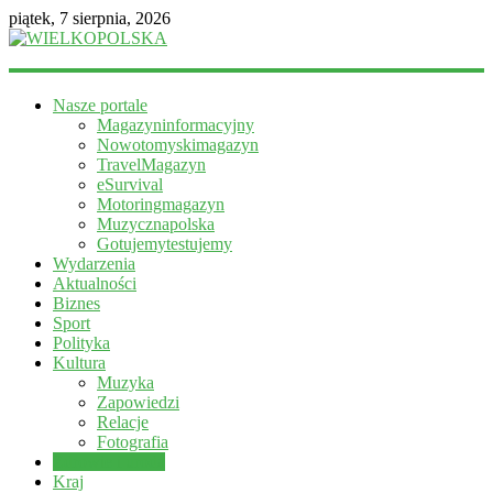
piątek, 7 sierpnia, 2026
WIELKOPOLSKA
Nasze portale
Magazyn
Magazyninformacyjny
informacyjny
Nowotomyskimagazyn
TravelMagazyn
eSurvival
Motoringmagazyn
Muzycznapolska
Gotujemytestujemy
Wydarzenia
Aktualności
Biznes
Sport
Polityka
Kultura
Muzyka
Zapowiedzi
Relacje
Fotografia
Zdrowie i uroda
Kraj