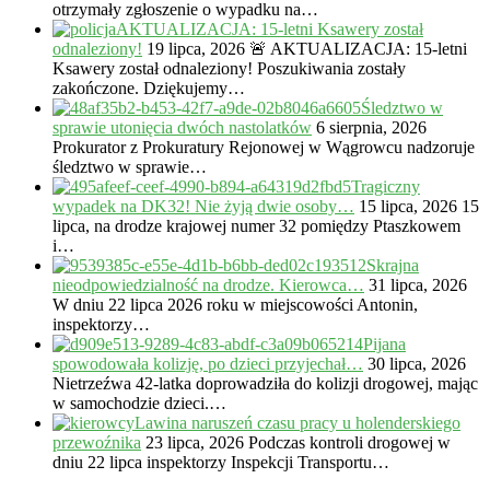
otrzymały zgłoszenie o wypadku na…
AKTUALIZACJA: 15-letni Ksawery został
odnaleziony!
19 lipca, 2026
🚨 AKTUALIZACJA: 15-letni
Ksawery został odnaleziony! Poszukiwania zostały
zakończone. Dziękujemy…
Śledztwo w
sprawie utonięcia dwóch nastolatków
6 sierpnia, 2026
Prokurator z Prokuratury Rejonowej w Wągrowcu nadzoruje
śledztwo w sprawie…
Tragiczny
wypadek na DK32! Nie żyją dwie osoby…
15 lipca, 2026
15
lipca, na drodze krajowej numer 32 pomiędzy Ptaszkowem
i…
Skrajna
nieodpowiedzialność na drodze. Kierowca…
31 lipca, 2026
W dniu 22 lipca 2026 roku w miejscowości Antonin,
inspektorzy…
Pijana
spowodowała kolizję, po dzieci przyjechał…
30 lipca, 2026
Nietrzeźwa 42-latka doprowadziła do kolizji drogowej, mając
w samochodzie dzieci.…
Lawina naruszeń czasu pracy u holenderskiego
przewoźnika
23 lipca, 2026
Podczas kontroli drogowej w
dniu 22 lipca inspektorzy Inspekcji Transportu…