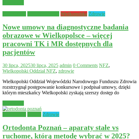
Read more
Aktualności
Bezpieczeństwo
Wielkopolska
Zdrowie
Nowe umowy na diagnostyczne badania
obrazowe w Wielkopolsce – więcej
pracowni TK i MR dostępnych dla
pacjentów
30 lipca, 2025
30 lipca, 2025
admin
0 Comments
NFZ
,
Wielkopolski Oddział NFZ
,
zdrowie
Wielkopolski Oddział Wojewódzki Narodowego Funduszu Zdrowia
rozstrzygnął postępowanie konkursowe i podpisał umowy, dzięki
którym mieszkańcy Wielkopolski zyskają szerszy dostęp do
Read more
Aktualności
Porady
Zdrowie
Ortodonta Poznań – aparaty stałe vs
ruchome, którą metodę wybrać w 2025?