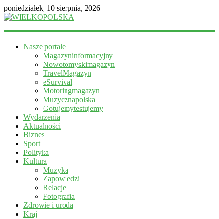
poniedziałek, 10 sierpnia, 2026
WIELKOPOLSKA
Nasze portale
Magazyn
Magazyninformacyjny
informacyjny
Nowotomyskimagazyn
TravelMagazyn
eSurvival
Motoringmagazyn
Muzycznapolska
Gotujemytestujemy
Wydarzenia
Aktualności
Biznes
Sport
Polityka
Kultura
Muzyka
Zapowiedzi
Relacje
Fotografia
Zdrowie i uroda
Kraj