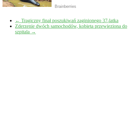
←
Tragiczny finał poszukiwań zaginionego 37-latka
Zderzenie dwóch samochodów, kobieta przewieziona do
szpitala
→