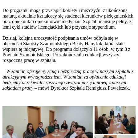
Do programu mogą przystąpić kobiety i mężczyźni z ukończoną
maturą, aktualnie kształcący się studenci kierunków pielęgniarskich
oraz opiekunki i opiekunowie medyczni. Szpital finansuje pełny, 3-
letni cykl studiów licencjackich lub przyznaje stypendium.
Dzisiaj, kolejna uroczystość podpisania umów odbyła się w
obecności Starosty Szamotulskiego Beaty Hanyżak, która stale
wspiera tę inicjatywę. Do programu dołączyło 11 osób, w tym 8 z
Powiatu Szamotulskiego. Po zakończeniu edukacji wszyscy
rozpoczną pracę w szpitalu.
– W zamian oferujemy stałą i bezpieczną pracę w naszym szpitalu z
atrakcyjnym wynagrodzeniem. W zamian za opłacenie edukacji
będziemy oczekiwali czasowego związania się umową z naszym
zakładem pracy
– mówi Dyrektor Szpitala Remigiusz Pawelczak.