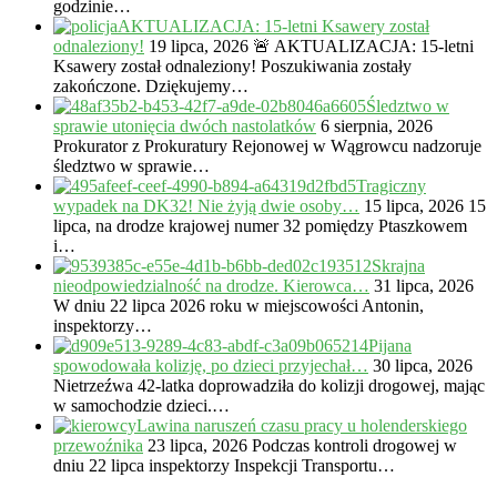
godzinie…
AKTUALIZACJA: 15-letni Ksawery został
odnaleziony!
19 lipca, 2026
🚨 AKTUALIZACJA: 15-letni
Ksawery został odnaleziony! Poszukiwania zostały
zakończone. Dziękujemy…
Śledztwo w
sprawie utonięcia dwóch nastolatków
6 sierpnia, 2026
Prokurator z Prokuratury Rejonowej w Wągrowcu nadzoruje
śledztwo w sprawie…
Tragiczny
wypadek na DK32! Nie żyją dwie osoby…
15 lipca, 2026
15
lipca, na drodze krajowej numer 32 pomiędzy Ptaszkowem
i…
Skrajna
nieodpowiedzialność na drodze. Kierowca…
31 lipca, 2026
W dniu 22 lipca 2026 roku w miejscowości Antonin,
inspektorzy…
Pijana
spowodowała kolizję, po dzieci przyjechał…
30 lipca, 2026
Nietrzeźwa 42-latka doprowadziła do kolizji drogowej, mając
w samochodzie dzieci.…
Lawina naruszeń czasu pracy u holenderskiego
przewoźnika
23 lipca, 2026
Podczas kontroli drogowej w
dniu 22 lipca inspektorzy Inspekcji Transportu…