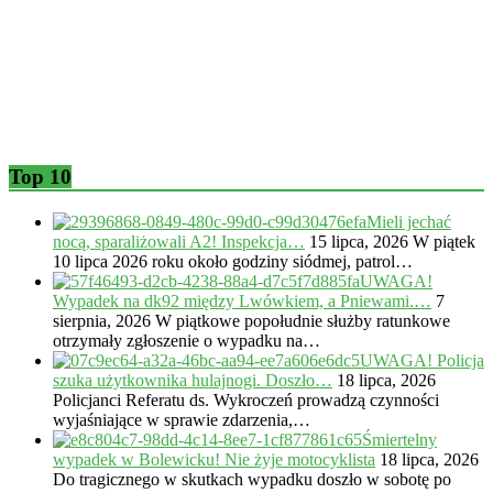
Top 10
Mieli jechać
nocą, sparaliżowali A2! Inspekcja…
15 lipca, 2026
W piątek
10 lipca 2026 roku około godziny siódmej, patrol…
UWAGA!
Wypadek na dk92 między Lwówkiem, a Pniewami.…
7
sierpnia, 2026
W piątkowe popołudnie służby ratunkowe
otrzymały zgłoszenie o wypadku na…
UWAGA! Policja
szuka użytkownika hulajnogi. Doszło…
18 lipca, 2026
Policjanci Referatu ds. Wykroczeń prowadzą czynności
wyjaśniające w sprawie zdarzenia,…
Śmiertelny
wypadek w Bolewicku! Nie żyje motocyklista
18 lipca, 2026
Do tragicznego w skutkach wypadku doszło w sobotę po