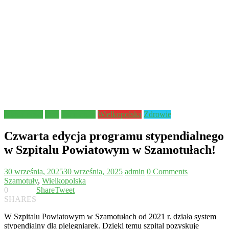
Aktualności
Inne
Szamotuły
Wielkopolska
Zdrowie
Czwarta edycja programu stypendialnego
w Szpitalu Powiatowym w Szamotułach!
30 września, 2025
30 września, 2025
admin
0 Comments
Szamotuły
,
Wielkopolska
0
Share
Tweet
SHARES
W Szpitalu Powiatowym w Szamotułach od 2021 r. działa system
stypendialny dla pielęgniarek. Dzięki temu szpital pozyskuje