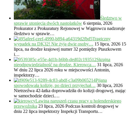
Śledztwo w
sprawie utonięcia dwóch nastolatków
6 sierpnia, 2026
Prokurator z Prokuratury Rejonowej w Wągrowcu nadzoruje
śledztwo w sprawie…
Tragiczny
wypadek na DK32! Nie żyją dwie osoby…
15 lipca, 2026
15
lipca, na drodze krajowej numer 32 pomiędzy Ptaszkowem
i…
Skrajna
nieodpowiedzialność na drodze. Kierowca…
31 lipca, 2026
W dniu 22 lipca 2026 roku w miejscowości Antonin,
inspektorzy…
Pijana
spowodowała kolizję, po dzieci przyjechał…
30 lipca, 2026
Nietrzeźwa 42-latka doprowadziła do kolizji drogowej, mając
w samochodzie dzieci.…
Lawina naruszeń czasu pracy u holenderskiego
przewoźnika
23 lipca, 2026
Podczas kontroli drogowej w
dniu 22 lipca inspektorzy Inspekcji Transportu…