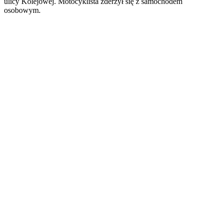
ulicy Kolejowej. Motocyklista zderzył się z samochodem
osobowym.