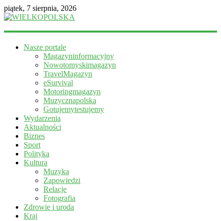
piątek, 7 sierpnia, 2026
WIELKOPOLSKA
Nasze portale
Magazyn
Magazyninformacyjny
informacyjny
Nowotomyskimagazyn
TravelMagazyn
eSurvival
Motoringmagazyn
Muzycznapolska
Gotujemytestujemy
Wydarzenia
Aktualności
Biznes
Sport
Polityka
Kultura
Muzyka
Zapowiedzi
Relacje
Fotografia
Zdrowie i uroda
Kraj