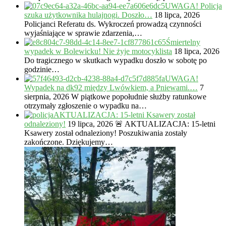
UWAGA! Policja
szuka użytkownika hulajnogi. Doszło…
18 lipca, 2026
Policjanci Referatu ds. Wykroczeń prowadzą czynności
wyjaśniające w sprawie zdarzenia,…
Śmiertelny
wypadek w Bolewicku! Nie żyje motocyklista
18 lipca, 2026
Do tragicznego w skutkach wypadku doszło w sobotę po
godzinie…
UWAGA!
Wypadek na dk92 między Lwówkiem, a Pniewami.…
7
sierpnia, 2026
W piątkowe popołudnie służby ratunkowe
otrzymały zgłoszenie o wypadku na…
AKTUALIZACJA: 15-letni Ksawery został
odnaleziony!
19 lipca, 2026
🚨 AKTUALIZACJA: 15-letni
Ksawery został odnaleziony! Poszukiwania zostały
zakończone. Dziękujemy…