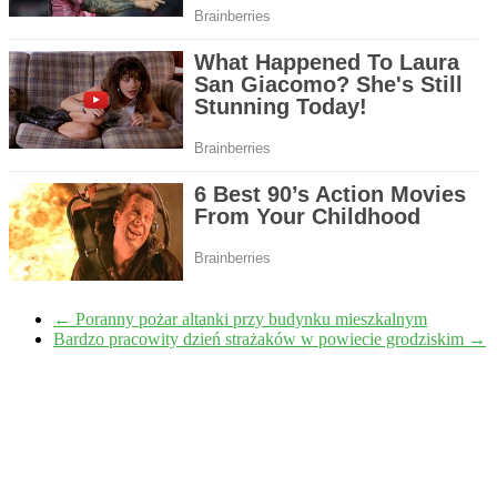
←
Poranny pożar altanki przy budynku mieszkalnym
Bardzo pracowity dzień strażaków w powiecie grodziskim
→