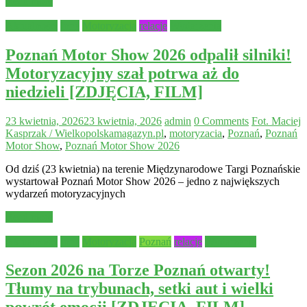
Read more
Aktualności
Inne
Motoryzacja
relacje
Wydarzenia
Poznań Motor Show 2026 odpalił silniki!
Motoryzacyjny szał potrwa aż do
niedzieli [ZDJĘCIA, FILM]
23 kwietnia, 2026
23 kwietnia, 2026
admin
0 Comments
Fot. Maciej
Kasprzak / Wielkopolskamagazyn.pl
,
motoryzacia
,
Poznań
,
Poznań
Motor Show
,
Poznań Motor Show 2026
Od dziś (23 kwietnia) na terenie Międzynarodowe Targi Poznańskie
wystartował Poznań Motor Show 2026 – jedno z największych
wydarzeń motoryzacyjnych
Read more
Aktualności
Inne
Motoryzacja
Poznań
relacje
Wydarzenia
Sezon 2026 na Torze Poznań otwarty!
Tłumy na trybunach, setki aut i wielki