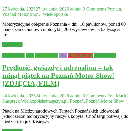
27 kwietnia, 2026
27 kwietnia, 2026
admin
0 Comments
Poznań
,
Poznań Motor Show
,
Wielkopolska
Motoryzacyjne oblężenie Poznania 4 dni, 10 pawilonów, ponad 60
marek samochodów i motocykli, 200 wystawców na 63 tysiącach
m² i
Read more
Aktualności
Inne
Motoryzacja
Styl
Wielkopolska
Wydarzenia
Prędkość, gwiazdy i adrenalina – tak
minął piątek na Poznań Motor Show!
[ZDJĘCIA, FILM]
24 kwietnia, 2026
24 kwietnia, 2026
admin
0 Comments
Fot. Maciej
Kasprzak Wielkopolskamagazyn.pl
,
Poznań
,
Poznań Motor Show
Piątek na Międzynarodowych Targach Poznańskich udowodnił
jedno: sezon motoryzacyjny ruszył z kopyta! Choć targi potrwają do
niedzieli, to już dzisiejszy