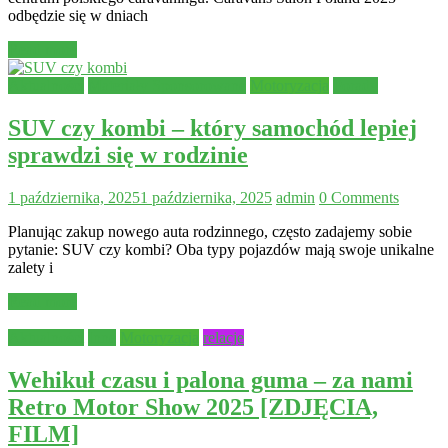
odbędzie się w dniach
Read more
Aktualności
Materiały Sponsorowane
Motoryzacja
Porady
SUV czy kombi – który samochód lepiej
sprawdzi się w rodzinie
1 października, 2025
1 października, 2025
admin
0 Comments
Planując zakup nowego auta rodzinnego, często zadajemy sobie
pytanie: SUV czy kombi? Oba typy pojazdów mają swoje unikalne
zalety i
Read more
Aktualności
Inne
Motoryzacja
relacje
Wehikuł czasu i palona guma – za nami
Retro Motor Show 2025 [ZDJĘCIA,
FILM]