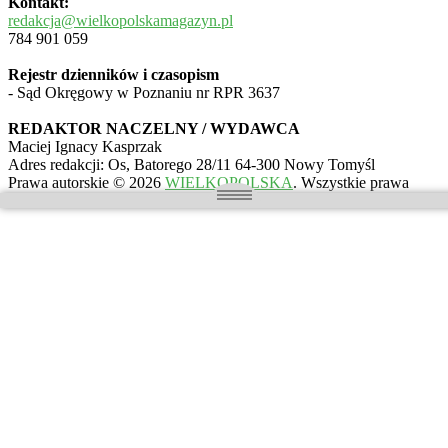
Kontakt:
redakcja@wielkopolskamagazyn.pl
784 901 059
Rejestr dzienników i czasopism
- Sąd Okręgowy w Poznaniu nr RPR 3637
REDAKTOR NACZELNY / WYDAWCA
Maciej Ignacy Kasprzak
Adres redakcji: Os, Batorego 28/11 64-300 Nowy Tomyśl
Prawa autorskie © 2026
WIELKOPOLSKA
. Wszystkie prawa
zastrzeżone.
Motyw: ColorMag stworzony przez
ThemeGrill
. Wspierane przez
WordPress
.