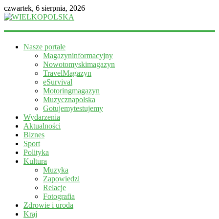
czwartek, 6 sierpnia, 2026
WIELKOPOLSKA
Nasze portale
Magazyn
Magazyninformacyjny
informacyjny
Nowotomyskimagazyn
TravelMagazyn
eSurvival
Motoringmagazyn
Muzycznapolska
Gotujemytestujemy
Wydarzenia
Aktualności
Biznes
Sport
Polityka
Kultura
Muzyka
Zapowiedzi
Relacje
Fotografia
Zdrowie i uroda
Kraj