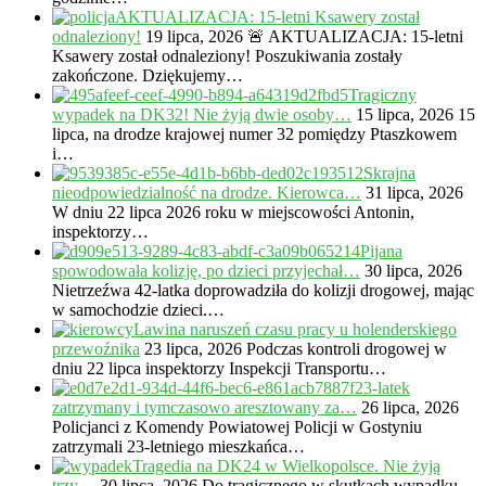
AKTUALIZACJA: 15-letni Ksawery został
odnaleziony!
19 lipca, 2026
🚨 AKTUALIZACJA: 15-letni
Ksawery został odnaleziony! Poszukiwania zostały
zakończone. Dziękujemy…
Tragiczny
wypadek na DK32! Nie żyją dwie osoby…
15 lipca, 2026
15
lipca, na drodze krajowej numer 32 pomiędzy Ptaszkowem
i…
Skrajna
nieodpowiedzialność na drodze. Kierowca…
31 lipca, 2026
W dniu 22 lipca 2026 roku w miejscowości Antonin,
inspektorzy…
Pijana
spowodowała kolizję, po dzieci przyjechał…
30 lipca, 2026
Nietrzeźwa 42-latka doprowadziła do kolizji drogowej, mając
w samochodzie dzieci.…
Lawina naruszeń czasu pracy u holenderskiego
przewoźnika
23 lipca, 2026
Podczas kontroli drogowej w
dniu 22 lipca inspektorzy Inspekcji Transportu…
23-latek
zatrzymany i tymczasowo aresztowany za…
26 lipca, 2026
Policjanci z Komendy Powiatowej Policji w Gostyniu
zatrzymali 23-letniego mieszkańca…
Tragedia na DK24 w Wielkopolsce. Nie żyją
trzy…
30 lipca, 2026
Do tragicznego w skutkach wypadku