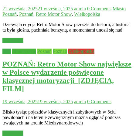
21 września, 2025
21 września, 2025
admin
0 Comments
Miasto
Poznań
,
Poznań
,
Retro Motor Show
,
Wielkopolska
Dziewiąta edycja Retro Motor Show przeszła do historii, a historia
ta była głośna, pachniała benzyną, a momentami unosił się nad
Read more
Inne
Motoryzacja
Poznań
Poznań
Wielkopolska
POZNAŃ: Retro Motor Show największe
w Polsce wydarzenie poświęcone
klasycznej motoryzacji [ZDJĘCIA,
FILM]
19 września, 2025
19 września, 2025
admin
0 Comments
Blisko tysiąc pojazdów klasycznych i zabytkowych w 5ciu
pawilonach i na terenie zewnętrznym można oglądać podczas
trwających na terenie Międzynarodowych
Read more