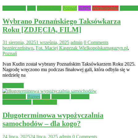
Aktualności
Inne
Motoryzacja
Poznań
relacje
Wielkopolska
Wydarze
Wybrano Poznańskiego Taksówkarza
Roku [ZDJĘCIA, FILM]
31 sierpnia, 2025
1 września, 2025
admin
0 Comments
bezpieczeństwo
,
Fot. Maciej Kasprzak Wielkopolskamagazyn.pl
,
Poznań
Ivan Kudin został wybrany Poznańskim Taksówkarzem Roku 2025.
Nagrodę wręczono mu podczas finałowej gali, która odbyła się w
niedzielę na
Read more
Aktualności
Biznes
Inne
kierowcy
Materiały
Sponsorowane
Motoryzacja
Długoterminowa wypożyczalnia
samochodów – dla kogo?
24 lipca, 2025
24 lipca, 2025
admin
0 Comments