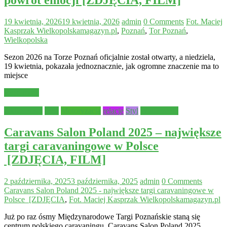
powrót emocji [ZDJĘCIA, FILM]
19 kwietnia, 2026
19 kwietnia, 2026
admin
0 Comments
Fot. Maciej
Kasprzak Wielkopolskamagazyn.pl
,
Poznań
,
Tor Poznań
,
Wielkopolska
Sezon 2026 na Torze Poznań oficjalnie został otwarty, a niedziela,
19 kwietnia, pokazała jednoznacznie, jak ogromne znaczenie ma to
miejsce
Read more
Aktualności
Inne
Motoryzacja
relacje
Styl
Wydarzenia
Caravans Salon Poland 2025 – największe
targi caravaningowe w Polsce
[ZDJĘCIA, FILM]
2 października, 2025
3 października, 2025
admin
0 Comments
Caravans Salon Poland 2025 - największe targi caravaningowe w
Polsce [ZDJĘCIA
,
Fot. Maciej Kasprzak Wielkopolskamagazyn.pl
Już po raz ósmy Międzynarodowe Targi Poznańskie staną się
centrum polskiego caravaningu. Caravans Salon Poland 2025