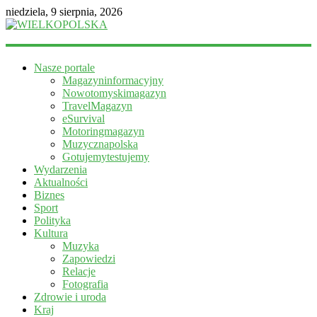
niedziela, 9 sierpnia, 2026
WIELKOPOLSKA
Nasze portale
Magazyn
Magazyninformacyjny
informacyjny
Nowotomyskimagazyn
TravelMagazyn
eSurvival
Motoringmagazyn
Muzycznapolska
Gotujemytestujemy
Wydarzenia
Aktualności
Biznes
Sport
Polityka
Kultura
Muzyka
Zapowiedzi
Relacje
Fotografia
Zdrowie i uroda
Kraj