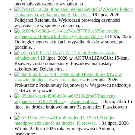
otrzymały zgłoszenie o wypadku na…
UWAGA! Policja
szuka użytkownika hulajnogi. Doszło…
18 lipca, 2026
Policjanci Referatu ds. Wykroczeń prowadzą czynności
wyjaśniające w sprawie zdarzenia,…
Śmiertelny
wypadek w Bolewicku! Nie żyje motocyklista
18 lipca, 2026
Do tragicznego w skutkach wypadku doszło w sobotę po
godzinie…
AKTUALIZACJA: 15-letni Ksawery został
odnaleziony!
19 lipca, 2026
🚨 AKTUALIZACJA: 15-letni
Ksawery został odnaleziony! Poszukiwania zostały
zakończone. Dziękujemy…
Śledztwo w
sprawie utonięcia dwóch nastolatków
6 sierpnia, 2026
Prokurator z Prokuratury Rejonowej w Wągrowcu nadzoruje
śledztwo w sprawie…
Tragiczny
wypadek na DK32! Nie żyją dwie osoby…
15 lipca, 2026
15
lipca, na drodze krajowej numer 32 pomiędzy Ptaszkowem
i…
Skrajna
nieodpowiedzialność na drodze. Kierowca…
31 lipca, 2026
W dniu 22 lipca 2026 roku w miejscowości Antonin,
inspektorzy…