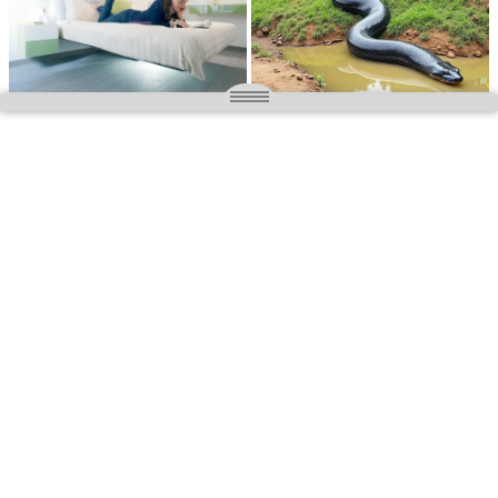
O nas
Wielkopolska magazyn informacyjny.pl
Kontakt:
redakcja@wielkopolskamagazyn.pl
784 901 059
Rejestr dzienników i czasopism
- Sąd Okręgowy w Poznaniu nr RPR 3637
REDAKTOR NACZELNY / WYDAWCA