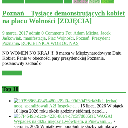
Aktualności
Czytelnicy informują
Inne
Kobiety
News
Poznań
Poznań – Tysiące demonstrujących kobiet
na placu Wolności [ZDJĘCIA]
9 marca, 2017
admin
0 Comments
Fot. Adam Michta
,
Jacek
Jaśkowiak
,
manifestacja
,
Plac Wolności
,
Poznań
,
Prezydent
Poznania
,
ROKIETNICA WOKÓŁ NAS
NO WOMEN NO KRAJ !!! 8 marca w Międzynarodowym Dniu
Kobiet, Panie w obecności pary prezydenckiej Poznania,
postanowiły zadbać o
Read more
Top 10
Mieli jechać
nocą, sparaliżowali A2! Inspekcja…
15 lipca, 2026
W piątek
10 lipca 2026 roku około godziny siódmej, patrol…
UWAGA!
Wypadek na dk92 między Lwówkiem, a Pniewami.…
7
sierpnia, 2026
W piątkowe popołudnie służby ratunkowe