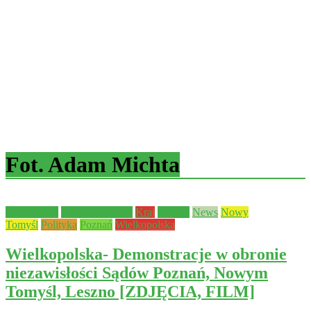
Fot. Adam Michta
Aktualności
Bezpieczeństwo
Kraj
Leszno
News
Nowy
Tomyśl
Polityka
Poznań
Wielkopolska
Wielkopolska- Demonstracje w obronie
niezawisłości Sądów Poznań, Nowym
Tomyśl, Leszno [ZDJĘCIA, FILM]