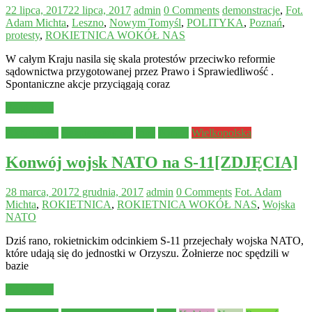
22 lipca, 2017
22 lipca, 2017
admin
0 Comments
demonstracje
,
Fot.
Adam Michta
,
Leszno
,
Nowym Tomyśl
,
POLITYKA
,
Poznań
,
protesty
,
ROKIETNICA WOKÓŁ NAS
W całym Kraju nasila się skala protestów przeciwko reformie
sądownictwa przygotowanej przez Prawo i Sprawiedliwość .
Spontaniczne akcje przyciągają coraz
Read more
Aktualności
Bezpieczeństwo
Inne
Pomoc
Wielkopolska
Konwój wojsk NATO na S-11[ZDJĘCIA]
28 marca, 2017
2 grudnia, 2017
admin
0 Comments
Fot. Adam
Michta
,
ROKIETNICA
,
ROKIETNICA WOKÓŁ NAS
,
Wojska
NATO
Dziś rano, rokietnickim odcinkiem S-11 przejechały wojska NATO,
które udają się do jednostki w Orzyszu. Żołnierze noc spędzili w
bazie
Read more