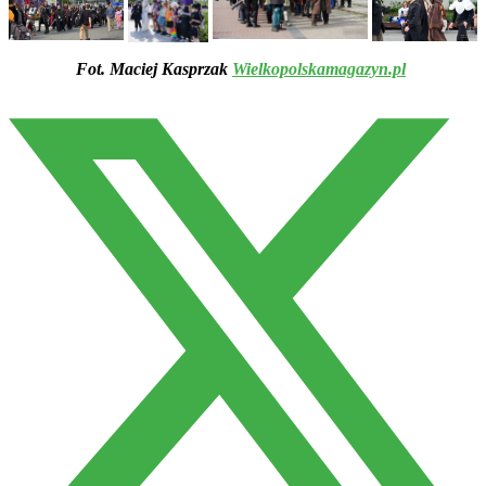
Fot. Maciej Kasprzak
Wielkopolskamagazyn.pl