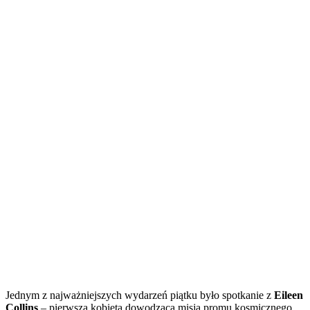
Jednym z najważniejszych wydarzeń piątku było spotkanie z
Eileen
Collins
– pierwszą kobietą dowodzącą misją promu kosmicznego