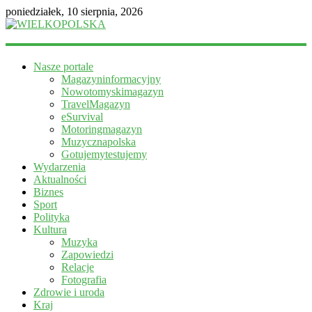
poniedziałek, 10 sierpnia, 2026
WIELKOPOLSKA
Nasze portale
Magazyn
Magazyninformacyjny
informacyjny
Nowotomyskimagazyn
TravelMagazyn
eSurvival
Motoringmagazyn
Muzycznapolska
Gotujemytestujemy
Wydarzenia
Aktualności
Biznes
Sport
Polityka
Kultura
Muzyka
Zapowiedzi
Relacje
Fotografia
Zdrowie i uroda
Kraj