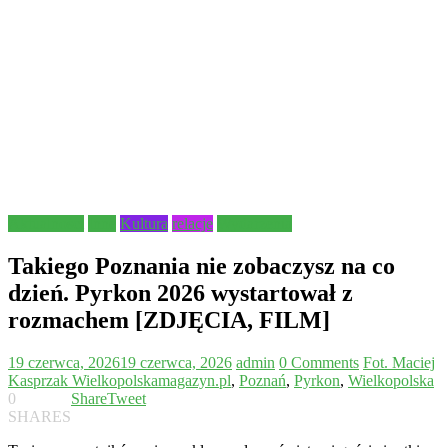
Aktualności
Inne
Kultura
relacje
Wydarzenia
Takiego Poznania nie zobaczysz na co
dzień. Pyrkon 2026 wystartował z
rozmachem [ZDJĘCIA, FILM]
19 czerwca, 2026
19 czerwca, 2026
admin
0 Comments
Fot. Maciej
Kasprzak Wielkopolskamagazyn.pl
,
Poznań
,
Pyrkon
,
Wielkopolska
0
Share
Tweet
SHARES