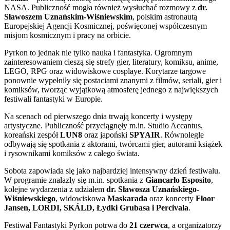
NASA. Publiczność mogła również wysłuchać rozmowy z
dr.
Sławoszem Uznańskim-Wiśniewskim
, polskim astronautą
Europejskiej Agencji Kosmicznej, poświęconej współczesnym
misjom kosmicznym i pracy na orbicie.
Pyrkon to jednak nie tylko nauka i fantastyka. Ogromnym
zainteresowaniem cieszą się strefy gier, literatury, komiksu, anime,
LEGO, RPG oraz widowiskowe cosplaye. Korytarze targowe
ponownie wypełniły się postaciami znanymi z filmów, seriali, gier i
komiksów, tworząc wyjątkową atmosferę jednego z największych
festiwali fantastyki w Europie.
Na scenach od pierwszego dnia trwają koncerty i występy
artystyczne. Publiczność przyciągnęły m.in. Studio Accantus,
koreański zespół
LUN8
oraz japoński
SPYAIR
. Równolegle
odbywają się spotkania z aktorami, twórcami gier, autorami książek
i rysownikami komiksów z całego świata.
Sobota zapowiada się jako najbardziej intensywny dzień festiwalu.
W programie znalazły się m.in. spotkania z
Giancarlo Esposito
,
kolejne wydarzenia z udziałem
dr. Sławosza Uznańskiego-
Wiśniewskiego
, widowiskowa
Maskarada
oraz koncerty
Floor
Jansen, LORDI, SKÁLD, Łydki Grubasa i Percivala
.
Festiwal Fantastyki Pyrkon potrwa do
21 czerwca
, a organizatorzy