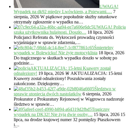
UWAGA!
Wypadek na dk92 między Lwówkiem, a Pniewami.…
7
sierpnia, 2026
W piątkowe popołudnie służby ratunkowe
otrzymały zgłoszenie o wypadku na…
UWAGA! Policja
szuka użytkownika hulajnogi. Doszło…
18 lipca, 2026
Policjanci Referatu ds. Wykroczeń prowadzą czynności
wyjaśniające w sprawie zdarzenia,…
Śmiertelny
wypadek w Bolewicku! Nie żyje motocyklista
18 lipca, 2026
Do tragicznego w skutkach wypadku doszło w sobotę po
godzinie…
AKTUALIZACJA: 15-letni Ksawery został
odnaleziony!
19 lipca, 2026
🚨 AKTUALIZACJA: 15-letni
Ksawery został odnaleziony! Poszukiwania zostały
zakończone. Dziękujemy…
Śledztwo w
sprawie utonięcia dwóch nastolatków
6 sierpnia, 2026
Prokurator z Prokuratury Rejonowej w Wągrowcu nadzoruje
śledztwo w sprawie…
Tragiczny
wypadek na DK32! Nie żyją dwie osoby…
15 lipca, 2026
15
lipca, na drodze krajowej numer 32 pomiędzy Ptaszkowem
i…