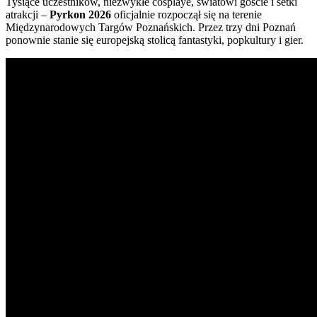
Tysiące uczestników, niezwykłe cosplaye, światowi goście i setki
atrakcji –
Pyrkon 2026
oficjalnie rozpoczął się na terenie
Międzynarodowych Targów Poznańskich. Przez trzy dni Poznań
ponownie stanie się europejską stolicą fantastyki, popkultury i gier.