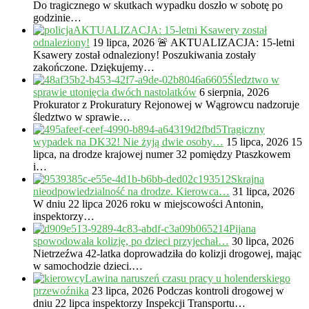
Do tragicznego w skutkach wypadku doszło w sobotę po
godzinie…
AKTUALIZACJA: 15-letni Ksawery został
odnaleziony!
19 lipca, 2026
🚨 AKTUALIZACJA: 15-letni
Ksawery został odnaleziony! Poszukiwania zostały
zakończone. Dziękujemy…
Śledztwo w
sprawie utonięcia dwóch nastolatków
6 sierpnia, 2026
Prokurator z Prokuratury Rejonowej w Wągrowcu nadzoruje
śledztwo w sprawie…
Tragiczny
wypadek na DK32! Nie żyją dwie osoby…
15 lipca, 2026
15
lipca, na drodze krajowej numer 32 pomiędzy Ptaszkowem
i…
Skrajna
nieodpowiedzialność na drodze. Kierowca…
31 lipca, 2026
W dniu 22 lipca 2026 roku w miejscowości Antonin,
inspektorzy…
Pijana
spowodowała kolizję, po dzieci przyjechał…
30 lipca, 2026
Nietrzeźwa 42-latka doprowadziła do kolizji drogowej, mając
w samochodzie dzieci.…
Lawina naruszeń czasu pracy u holenderskiego
przewoźnika
23 lipca, 2026
Podczas kontroli drogowej w
dniu 22 lipca inspektorzy Inspekcji Transportu…