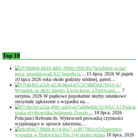
Top 10
Mieli jechać
nocą, sparaliżowali A2! Inspekcja…
15 lipca, 2026
W piątek
10 lipca 2026 roku około godziny siódmej, patrol…
UWAGA!
Wypadek na dk92 między Lwówkiem, a Pniewami.…
7
sierpnia, 2026
W piątkowe popołudnie służby ratunkowe
otrzymały zgłoszenie o wypadku na…
UWAGA! Policja
szuka użytkownika hulajnogi. Doszło…
18 lipca, 2026
Policjanci Referatu ds. Wykroczeń prowadzą czynności
wyjaśniające w sprawie zdarzenia,…
Śmiertelny
wypadek w Bolewicku! Nie żyje motocyklista
18 lipca, 2026