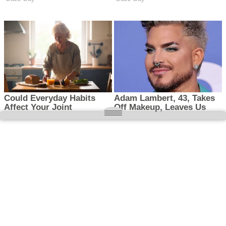
O nas
Wielkopolska magazyn informacyjny.pl
Kontakt:
redakcja@wielkopolskamagazyn.pl
784 901 059