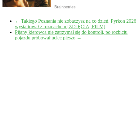
←
Takiego Poznania nie zobaczysz na co dzień. Pyrkon 2026
wystartował z rozmachem [ZDJĘCIA, FILM]
Pijany kierowca nie zatrzymał się do kontroli, po rozbiciu
pojazdu próbował uciec pieszo
→