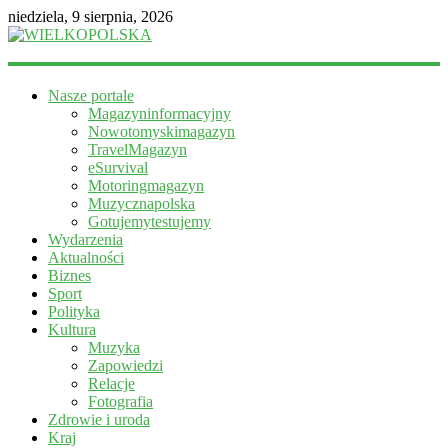
niedziela, 9 sierpnia, 2026
WIELKOPOLSKA
Nasze portale
Magazyn
Magazyninformacyjny
informacyjny
Nowotomyskimagazyn
TravelMagazyn
eSurvival
Motoringmagazyn
Muzycznapolska
Gotujemytestujemy
Wydarzenia
Aktualności
Biznes
Sport
Polityka
Kultura
Muzyka
Zapowiedzi
Relacje
Fotografia
Zdrowie i uroda
Kraj