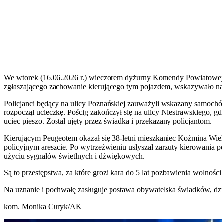
We wtorek (16.06.2026 r.) wieczorem dyżurny Komendy Powiatowej P
zgłaszającego zachowanie kierującego tym pojazdem, wskazywało na 
Policjanci będący na ulicy Poznańskiej zauważyli wskazany samochó
rozpoczął ucieczkę. Pościg zakończył się na ulicy Niestrawskiego, 
uciec pieszo. Został ujęty przez świadka i przekazany policjantom.
Kierującym Peugeotem okazał się 38-letni mieszkaniec Koźmina Wiel
policyjnym areszcie. Po wytrzeźwieniu usłyszał zarzuty kierowania p
użyciu sygnałów świetlnych i dźwiękowych.
Są to przestępstwa, za które grozi kara do 5 lat pozbawienia wolności
Na uznanie i pochwałę zasługuje postawa obywatelska świadków, dzię
kom. Monika Curyk/AK