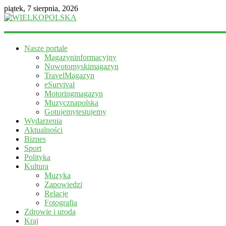
piątek, 7 sierpnia, 2026
WIELKOPOLSKA
Nasze portale
Magazyn
Magazyninformacyjny
informacyjny
Nowotomyskimagazyn
TravelMagazyn
eSurvival
Motoringmagazyn
Muzycznapolska
Gotujemytestujemy
Wydarzenia
Aktualności
Biznes
Sport
Polityka
Kultura
Muzyka
Zapowiedzi
Relacje
Fotografia
Zdrowie i uroda
Kraj