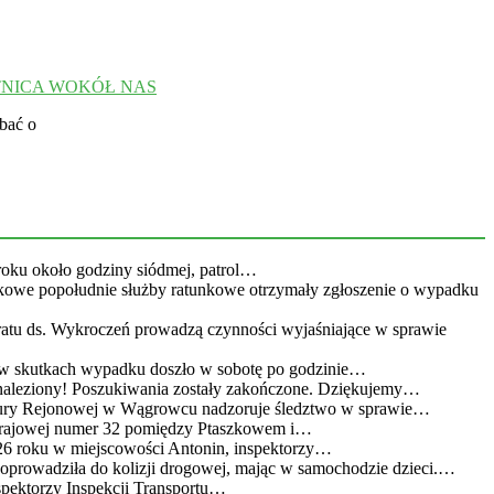
TNICA WOKÓŁ NAS
bać o
roku około godziny siódmej, patrol…
kowe popołudnie służby ratunkowe otrzymały zgłoszenie o wypadku
eratu ds. Wykroczeń prowadzą czynności wyjaśniające w sprawie
 w skutkach wypadku doszło w sobotę po godzinie…
leziony! Poszukiwania zostały zakończone. Dziękujemy…
atury Rejonowej w Wągrowcu nadzoruje śledztwo w sprawie…
 krajowej numer 32 pomiędzy Ptaszkowem i…
26 roku w miejscowości Antonin, inspektorzy…
doprowadziła do kolizji drogowej, mając w samochodzie dzieci.…
spektorzy Inspekcji Transportu…