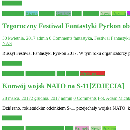
Read more
Aktualności
Biznes
Festiwal
Gadżety
Kino
młodzież
News
Poznań
r
Tegoroczny Festiwal Fantastyki Pyrkon o
30 kwietnia, 2017
admin
0 Comments
fantastyka
,
Festiwal Fantastyk
NAS
Ruszył Festiwal Fantastyki Pyrkon 2017. W tym roku organizatorzy p
Read more
Aktualności
Bezpieczeństwo
Inne
Pomoc
Wielkopolska
Konwój wojsk NATO na S-11[ZDJĘCIA]
28 marca, 2017
2 grudnia, 2017
admin
0 Comments
Fot. Adam Micht
Dziś rano, rokietnickim odcinkiem S-11 przejechały wojska NATO, któ
Read more
Aktualności
Czytelnicy informują
Inne
Kobiety
News
Poznań