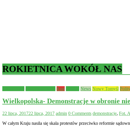
ROKIETNICA WOKÓŁ NAS
Aktualności
Bezpieczeństwo
Kraj
Leszno
News
Nowy Tomyśl
Polit
Wielkopolska- Demonstracje w obronie n
22 lipca, 2017
22 lipca, 2017
admin
0 Comments
demonstracje
,
Fot. 
W całym Kraju nasila się skala protestów przeciwko reformie sądown