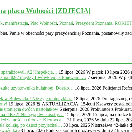
 na placu Wolności [ZDJĘCIA]
ak
,
manifestacja
,
Plac Wolności
,
Poznań
,
Prezydent Poznania
,
ROKIE
Panie w obecności pary prezydenckiej Poznania, postanowiły zad
, sparaliżowali A2! Inspekcja…
15 lipca, 2026
W piątek 10 lipca 2026 
na dk92 między Lwówkiem, a Pniewami.…
7 sierpnia, 2026
W piąt
zuka użytkownika hulajnogi. Doszło…
18 lipca, 2026
Policjanci Ref
k w Bolewicku! Nie żyje motocyklista
18 lipca, 2026
Do tragicznego
ony!
19 lipca, 2026
🚨 AKTUALIZACJA: 15-letni Ksawery został odna
e utonięcia dwóch nastolatków
6 sierpnia, 2026
Prokurator z Prokur
 na DK32! Nie żyją dwie osoby…
15 lipca, 2026
15 lipca, na drodze
iedzialność na drodze. Kierowca…
31 lipca, 2026
W dniu 22 lipca 20
a kolizję, po dzieci przyjechał…
30 lipca, 2026
Nietrzeźwa 42-latka 
zewoźnika
23 lipca, 2026
Podczas kontroli drogowej w dniu 22 lipca in