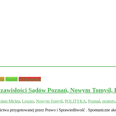
yka
Poznań
Wielkopolska
iezawisłości Sądów Poznań, Nowym Tomyśl
Adam Michta
,
Leszno
,
Nowym Tomyśl
,
POLITYKA
,
Poznań
,
protesty
ictwa przygotowanej przez Prawo i Sprawiedliwość . Spontaniczne akc