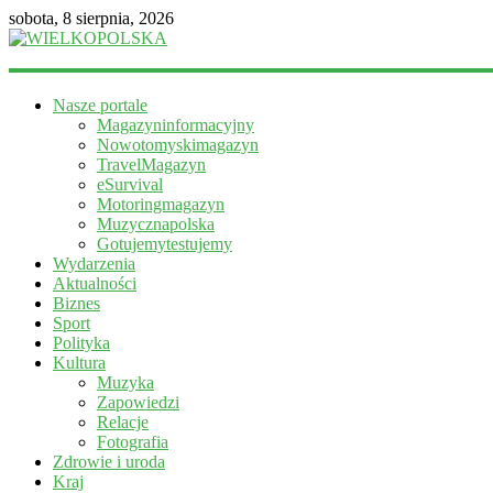
sobota, 8 sierpnia, 2026
WIELKOPOLSKA
Nasze portale
Magazyn
Magazyninformacyjny
informacyjny
Nowotomyskimagazyn
TravelMagazyn
eSurvival
Motoringmagazyn
Muzycznapolska
Gotujemytestujemy
Wydarzenia
Aktualności
Biznes
Sport
Polityka
Kultura
Muzyka
Zapowiedzi
Relacje
Fotografia
Zdrowie i uroda
Kraj