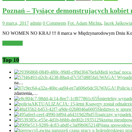
Poznań – Tysiące demonstrujących kobiet
9 marca, 2017
admin
0 Comments
Fot. Adam Michta
,
Jacek Jaśkowi
NO WOMEN NO KRAJ !!! 8 marca w Międzynarodowym Dniu Kobiet, 
Read more
Top 10
Mieli jechać nocą
UWAGA! Wypadek 
na…
UWAGA! Policja s
zdarzenia,…
Śmiertelny wypade
AKTUALIZACJA: 15-letni Ksawery został odnalezi
Śledztwo w sprawi
Tragiczny wypadek
Skrajna nieodpow
Pijana spowodował
Lawina naruszeń czasu pracy u holenderskiego pr