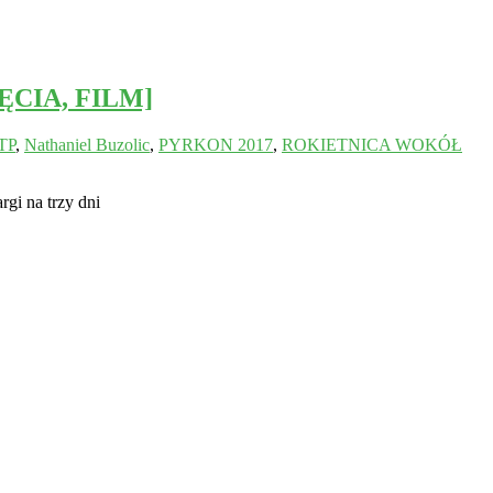
DJĘCIA, FILM]
TP
,
Nathaniel Buzolic
,
PYRKON 2017
,
ROKIETNICA WOKÓŁ
gi na trzy dni