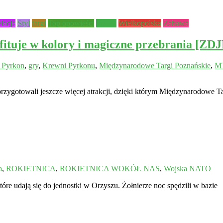
elacje
Styl
targi
Top opowieści
Wideo
Wielkopolska
Zabawa
bfituje w kolory i magiczne przebrania [Z
i Pyrkon
,
gry
,
Krewni Pyrkonu
,
Międzynarodowe Targi Poznańskie
,
M
rzygotowali jeszcze więcej atrakcji, dzięki którym Międzynarodowe Tar
a
,
ROKIETNICA
,
ROKIETNICA WOKÓŁ NAS
,
Wojska NATO
re udają się do jednostki w Orzyszu. Żołnierze noc spędzili w bazie