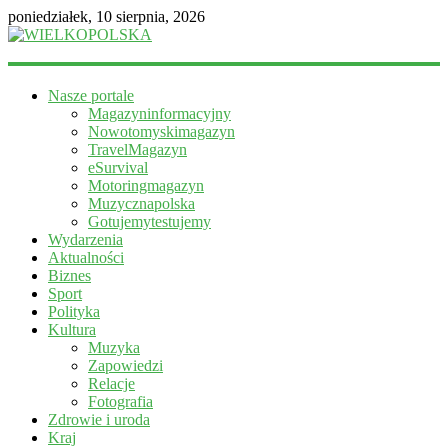
poniedziałek, 10 sierpnia, 2026
WIELKOPOLSKA
Nasze portale
Magazyn
Magazyninformacyjny
informacyjny
Nowotomyskimagazyn
TravelMagazyn
eSurvival
Motoringmagazyn
Muzycznapolska
Gotujemytestujemy
Wydarzenia
Aktualności
Biznes
Sport
Polityka
Kultura
Muzyka
Zapowiedzi
Relacje
Fotografia
Zdrowie i uroda
Kraj