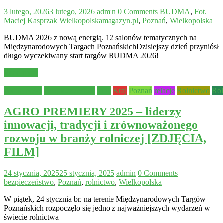
3 lutego, 2026
3 lutego, 2026
admin
0 Comments
BUDMA
,
Fot.
Maciej Kasprzak Wielkopolskamagazyn.pl
,
Poznań
,
Wielkopolska
BUDMA 2026 z nową energią. 12 salonów tematycznych na
Międzynarodowych Targach PoznańskichDzisiejszy dzień przyniósł
długo wyczekiwany start targów BUDMA 2026!
Read more
Aktualności
Bezpieczeństwo
Inne
Kraj
Poznań
relacje
Rolnictwo
Rol
AGRO PREMIERY 2025 – liderzy
innowacji, tradycji i zrównoważonego
rozwoju w branży rolniczej [ZDJĘCIA,
FILM]
24 stycznia, 2025
25 stycznia, 2025
admin
0 Comments
bezpieczeństwo
,
Poznań
,
rolnictwo
,
Wielkopolska
W piątek, 24 stycznia br. na terenie Międzynarodowych Targów
Poznańskich rozpoczęło się jedno z najważniejszych wydarzeń w
świecie rolnictwa –