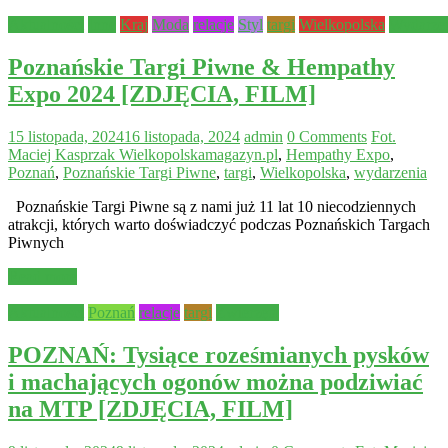
Aktualności
Inne
Kraj
Moda
relacje
Styl
targi
Wielkopolska
Wydarze
Poznańskie Targi Piwne & Hempathy
Expo 2024 [ZDJĘCIA, FILM]
15 listopada, 2024
16 listopada, 2024
admin
0 Comments
Fot.
Maciej Kasprzak Wielkopolskamagazyn.pl
,
Hempathy Expo
,
Poznań
,
Poznańskie Targi Piwne
,
targi
,
Wielkopolska
,
wydarzenia
Poznańskie Targi Piwne są z nami już 11 lat 10 niecodziennych
atrakcji, których warto doświadczyć podczas Poznańskich Targach
Piwnych
Read more
Aktualności
Poznań
relacje
targi
Zwierzęta
POZNAŃ: Tysiące roześmianych pysków
i machających ogonów można podziwiać
na MTP [ZDJĘCIA, FILM]