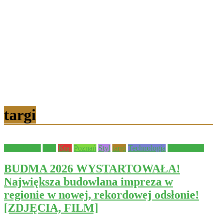
targi
Aktualności
Inne
Kraj
Poznań
Styl
targi
Technologia
Wydarzenia
BUDMA 2026 WYSTARTOWAŁA!
Największa budowlana impreza w
regionie w nowej, rekordowej odsłonie!
[ZDJĘCIA, FILM]