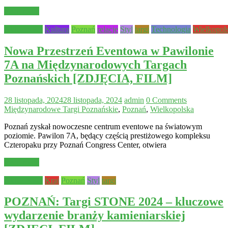
Read more
Aktualności
Kultura
Poznań
relacje
Styl
targi
Technologia
Wielkopol
Nowa Przestrzeń Eventowa w Pawilonie
7A na Międzynarodowych Targach
Poznańskich [ZDJĘCIA, FILM]
28 listopada, 2024
28 listopada, 2024
admin
0 Comments
Międzynarodowe Targi Poznańskie
,
Poznań
,
Wielkopolska
Poznań zyskał nowoczesne centrum eventowe na światowym
poziomie. Pawilon 7A, będący częścią prestiżowego kompleksu
Czteropaku przy Poznań Congress Center, otwiera
Read more
Aktualności
Kraj
Poznań
Styl
targi
POZNAŃ: Targi STONE 2024 – kluczowe
wydarzenie branży kamieniarskiej