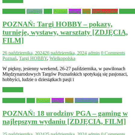
Read more
Aktualności
Gadżety
Inne
Poznań
relacje
targi
Wielkopolska
Wydarze
POZNAŃ: Targi HOBBY – pokazy,
turnieje, wystawy, warsztaty [ZDJĘCIA,
FILM]
26 października, 2024
26 października, 2024
admin
0 Comments
Poznań
,
Targi HOBBY
,
Wielkopolska
W piękny, jesienny weekend, 26-27 października, w pawilonach
Międzynarodowych Targów Poznańskich spotykają się pasjonaci,
hobbyści, ludzie o dziesiątkach pasji i
Read more
Aktualności
Inne
Poznań
relacje
targi
Technologia
Wydarzenia
POZNAŃ: 18 urodziny PGA – gaming w
najlepszym wydaniu [ZDJĘCIA, FILM]
25 października, 2024
25 października, 2024
admin
0 Comments