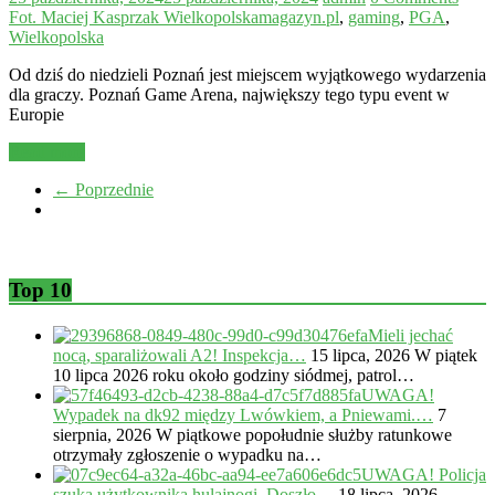
Fot. Maciej Kasprzak Wielkopolskamagazyn.pl
,
gaming
,
PGA
,
Wielkopolska
Od dziś do niedzieli Poznań jest miejscem wyjątkowego wydarzenia
dla graczy. Poznań Game Arena, największy tego typu event w
Europie
Read more
← Poprzednie
Top 10
Mieli jechać
nocą, sparaliżowali A2! Inspekcja…
15 lipca, 2026
W piątek
10 lipca 2026 roku około godziny siódmej, patrol…
UWAGA!
Wypadek na dk92 między Lwówkiem, a Pniewami.…
7
sierpnia, 2026
W piątkowe popołudnie służby ratunkowe
otrzymały zgłoszenie o wypadku na…
UWAGA! Policja
szuka użytkownika hulajnogi. Doszło…
18 lipca, 2026