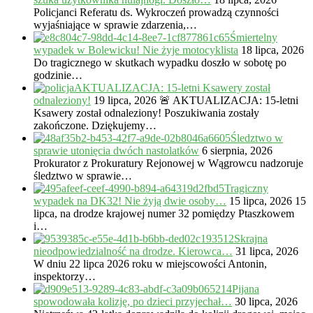
Policjanci Referatu ds. Wykroczeń prowadzą czynności
wyjaśniające w sprawie zdarzenia,…
Śmiertelny
wypadek w Bolewicku! Nie żyje motocyklista
18 lipca, 2026
Do tragicznego w skutkach wypadku doszło w sobotę po
godzinie…
AKTUALIZACJA: 15-letni Ksawery został
odnaleziony!
19 lipca, 2026
🚨 AKTUALIZACJA: 15-letni
Ksawery został odnaleziony! Poszukiwania zostały
zakończone. Dziękujemy…
Śledztwo w
sprawie utonięcia dwóch nastolatków
6 sierpnia, 2026
Prokurator z Prokuratury Rejonowej w Wągrowcu nadzoruje
śledztwo w sprawie…
Tragiczny
wypadek na DK32! Nie żyją dwie osoby…
15 lipca, 2026
15
lipca, na drodze krajowej numer 32 pomiędzy Ptaszkowem
i…
Skrajna
nieodpowiedzialność na drodze. Kierowca…
31 lipca, 2026
W dniu 22 lipca 2026 roku w miejscowości Antonin,
inspektorzy…
Pijana
spowodowała kolizję, po dzieci przyjechał…
30 lipca, 2026