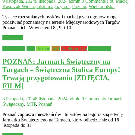
9 listopada, 2024
9 listopada, 2024
admin
0 Comments
Fot. Maciej
Kasprzak Wielkopolskamagazyn.pl
,
Poznań
,
Wielkopolska
Tysiące roześmianych pysków i machających ogonów mogą
podziwiać poznaniacy na terenie Międzynarodowych Targów
Poznańskich. W weekend 8., 9. i 10.
Read more
Aktualności
Inne
Poznań
targi
Wielkopolska
Wydarzenia
POZNAŃ: Jarmark Świąteczny na
Targach – Świąteczna Stolica Europy!
Trwają przygotowania [ZDJĘCIA,
FILM]
8 listopada, 2024
8 listopada, 2024
admin
0 Comments
Jarmark
Świąteczny
,
MTP
,
Poznań
Poznań zaprasza mieszkańców i turystów na tegoroczną edycję
Jarmarku Świątecznego na Targach, który odbędzie się od 16
listopada do 31