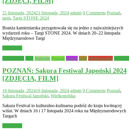
[ZDJĘCI, FILM]
21 listopada, 2024
21 listopada, 2024
admin
0 Comments
Poznań
,
targi
,
Targi STONE 2024
Branża kamieniarska przygotowała się na jedno z najważniejszych
wydarzeń roku – Targi STONE 2024. W dniach 20–22 listopada
Międzynarodowe Targi
Read more
Aktualności
Inne
Jedzenie
Poznań
relacje
targi
Wielkopolska
Wydarz
POZNAŃ: Sakura Festiwal Japoński 2024
[ZDJĘCIA, FILM]
16 listopada, 2024
16 listopada, 2024
admin
0 Comments
Poznań
,
Sakura Festiwal Japoński
,
Wielkopolska
Sakura Festival to kulturalno-kulinarna podróż do kraju kwitnącej
wiśni. W dniach 16 i 17 listopada 2024 roku na Międzynarodowych
Targach
Read more