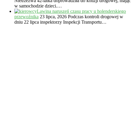
Nietrzeźwa 42-latka doprowadziła do kolizji drogowej, mając
w samochodzie dzieci.…
Lawina naruszeń czasu pracy u holenderskiego
przewoźnika
23 lipca, 2026
Podczas kontroli drogowej w
dniu 22 lipca inspektorzy Inspekcji Transportu…