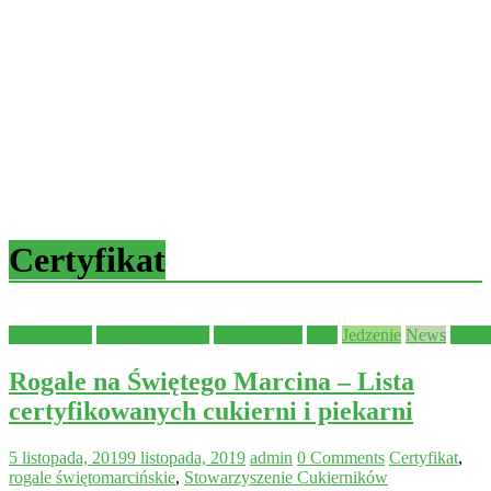
Certyfikat
Aktualności
Bezpieczeństwo
Gastronomia
Inne
Jedzenie
News
Pora
Rogale na Świętego Marcina – Lista
certyfikowanych cukierni i piekarni
5 listopada, 2019
9 listopada, 2019
admin
0 Comments
Certyfikat
,
rogale świętomarcińskie
,
Stowarzyszenie Cukierników