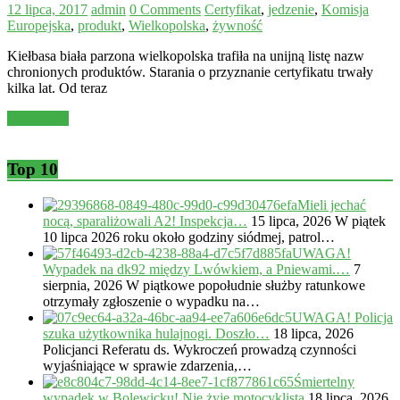
12 lipca, 2017
admin
0 Comments
Certyfikat
,
jedzenie
,
Komisja
Europejska
,
produkt
,
Wielkopolska
,
żywność
Kiełbasa biała parzona wielkopolska trafiła na unijną listę nazw
chronionych produktów. Starania o przyznanie certyfikatu trwały
kilka lat. Od teraz
Read more
Top 10
Mieli jechać
nocą, sparaliżowali A2! Inspekcja…
15 lipca, 2026
W piątek
10 lipca 2026 roku około godziny siódmej, patrol…
UWAGA!
Wypadek na dk92 między Lwówkiem, a Pniewami.…
7
sierpnia, 2026
W piątkowe popołudnie służby ratunkowe
otrzymały zgłoszenie o wypadku na…
UWAGA! Policja
szuka użytkownika hulajnogi. Doszło…
18 lipca, 2026
Policjanci Referatu ds. Wykroczeń prowadzą czynności
wyjaśniające w sprawie zdarzenia,…
Śmiertelny
wypadek w Bolewicku! Nie żyje motocyklista
18 lipca, 2026