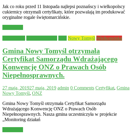
Jak co roku przed 11 listopada najlepsi poznańscy i wielkopolscy
cukiernicy otrzymali certyfikaty, które pozwalają im produkować
oryginalne rogale świętomarcińskie.
Read more
Aktualności
Bezpieczeństwo
Inne
Nowy Tomyśl
Wielkopolska
Gmina Nowy Tomyśl otrzymała
Certyfikat Samorządu Wdrażającego
Konwencję ONZ o Prawach Osób
Niepełnosprawnych.
27 maja, 2019
27 maja, 2019
admin
0 Comments
Certyfikat
,
Gmina
Nowy Tomyśl
,
ONZ
Gmina Nowy Tomyśl otrzymała Certyfikat Samorządu
Wdrażającego Konwencję ONZ o Prawach Osób
Niepełnosprawnych. Nasza gmina uczestniczyła w projekcie
„Monitoring działań
Read more