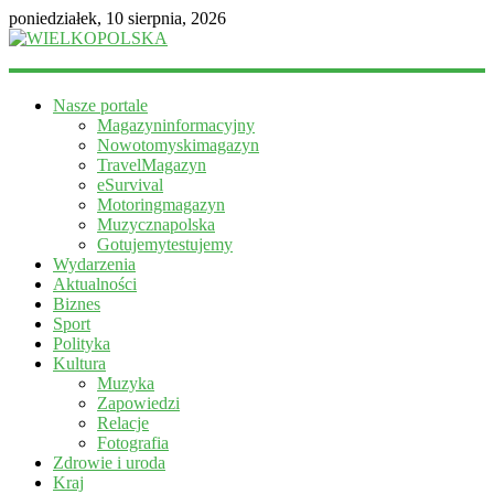
poniedziałek, 10 sierpnia, 2026
WIELKOPOLSKA
Nasze portale
Magazyn
Magazyninformacyjny
informacyjny
Nowotomyskimagazyn
TravelMagazyn
eSurvival
Motoringmagazyn
Muzycznapolska
Gotujemytestujemy
Wydarzenia
Aktualności
Biznes
Sport
Polityka
Kultura
Muzyka
Zapowiedzi
Relacje
Fotografia
Zdrowie i uroda
Kraj