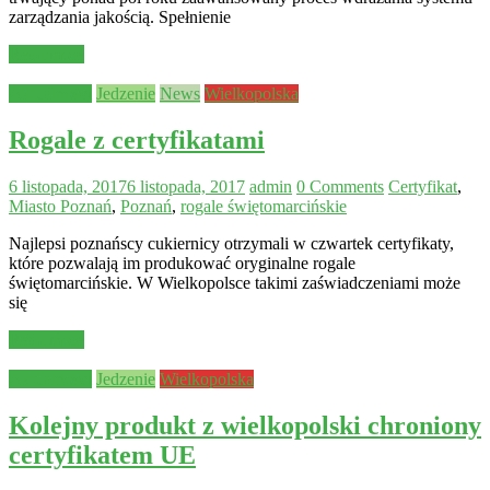
zarządzania jakością. Spełnienie
Read more
Aktualności
Jedzenie
News
Wielkopolska
Rogale z certyfikatami
6 listopada, 2017
6 listopada, 2017
admin
0 Comments
Certyfikat
,
Miasto Poznań
,
Poznań
,
rogale świętomarcińskie
Najlepsi poznańscy cukiernicy otrzymali w czwartek certyfikaty,
które pozwalają im produkować oryginalne rogale
świętomarcińskie. W Wielkopolsce takimi zaświadczeniami może
się
Read more
Aktualności
Jedzenie
Wielkopolska
Kolejny produkt z wielkopolski chroniony
certyfikatem UE