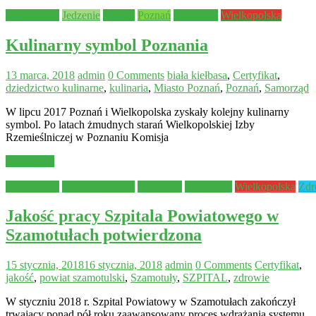
Aktualności
Jedzenie
Porady
Poznań
Samorząd
Wielkopolska
Kulinarny symbol Poznania
13 marca, 2018
admin
0 Comments
biała kiełbasa
,
Certyfikat
,
dziedzictwo kulinarne
,
kulinaria
,
Miasto Poznań
,
Poznań
,
Samorząd
W lipcu 2017 Poznań i Wielkopolska zyskały kolejny kulinarny
symbol. Po latach żmudnych starań Wielkopolskiej Izby
Rzemieślniczej w Poznaniu Komisja
Read more
Aktualności
Bezpieczeństwo
Samorząd
Szamotuły
Wielkopolska
Zdr
Jakość pracy Szpitala Powiatowego w
Szamotułach potwierdzona
15 stycznia, 2018
16 stycznia, 2018
admin
0 Comments
Certyfikat
,
jakość
,
powiat szamotulski
,
Szamotuły
,
SZPITAL
,
zdrowie
W styczniu 2018 r. Szpital Powiatowy w Szamotułach zakończył
trwający ponad pół roku zaawansowany proces wdrażania systemu