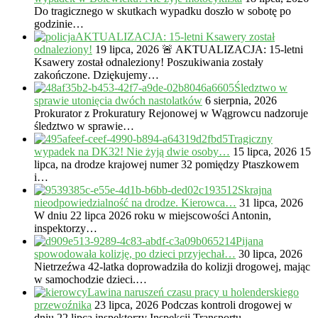
Do tragicznego w skutkach wypadku doszło w sobotę po
godzinie…
AKTUALIZACJA: 15-letni Ksawery został
odnaleziony!
19 lipca, 2026
🚨 AKTUALIZACJA: 15-letni
Ksawery został odnaleziony! Poszukiwania zostały
zakończone. Dziękujemy…
Śledztwo w
sprawie utonięcia dwóch nastolatków
6 sierpnia, 2026
Prokurator z Prokuratury Rejonowej w Wągrowcu nadzoruje
śledztwo w sprawie…
Tragiczny
wypadek na DK32! Nie żyją dwie osoby…
15 lipca, 2026
15
lipca, na drodze krajowej numer 32 pomiędzy Ptaszkowem
i…
Skrajna
nieodpowiedzialność na drodze. Kierowca…
31 lipca, 2026
W dniu 22 lipca 2026 roku w miejscowości Antonin,
inspektorzy…
Pijana
spowodowała kolizję, po dzieci przyjechał…
30 lipca, 2026
Nietrzeźwa 42-latka doprowadziła do kolizji drogowej, mając
w samochodzie dzieci.…
Lawina naruszeń czasu pracy u holenderskiego
przewoźnika
23 lipca, 2026
Podczas kontroli drogowej w
dniu 22 lipca inspektorzy Inspekcji Transportu…