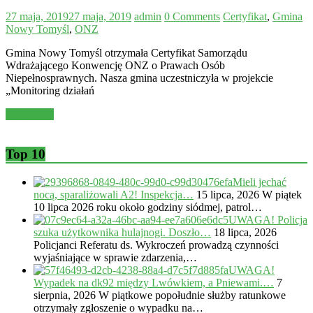
27 maja, 2019
27 maja, 2019
admin
0 Comments
Certyfikat
,
Gmina
Nowy Tomyśl
,
ONZ
Gmina Nowy Tomyśl otrzymała Certyfikat Samorządu
Wdrażającego Konwencję ONZ o Prawach Osób
Niepełnosprawnych. Nasza gmina uczestniczyła w projekcie
„Monitoring działań
Read more
Top 10
Mieli jechać
nocą, sparaliżowali A2! Inspekcja…
15 lipca, 2026
W piątek
10 lipca 2026 roku około godziny siódmej, patrol…
UWAGA! Policja
szuka użytkownika hulajnogi. Doszło…
18 lipca, 2026
Policjanci Referatu ds. Wykroczeń prowadzą czynności
wyjaśniające w sprawie zdarzenia,…
UWAGA!
Wypadek na dk92 między Lwówkiem, a Pniewami.…
7
sierpnia, 2026
W piątkowe popołudnie służby ratunkowe
otrzymały zgłoszenie o wypadku na…