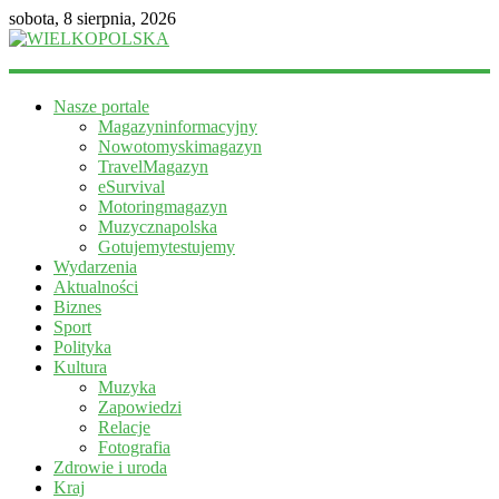
sobota, 8 sierpnia, 2026
WIELKOPOLSKA
Nasze portale
Magazyn
Magazyninformacyjny
informacyjny
Nowotomyskimagazyn
TravelMagazyn
eSurvival
Motoringmagazyn
Muzycznapolska
Gotujemytestujemy
Wydarzenia
Aktualności
Biznes
Sport
Polityka
Kultura
Muzyka
Zapowiedzi
Relacje
Fotografia
Zdrowie i uroda
Kraj