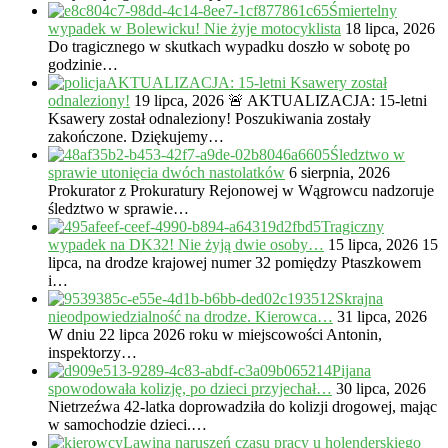
Śmiertelny
wypadek w Bolewicku! Nie żyje motocyklista
18 lipca, 2026
Do tragicznego w skutkach wypadku doszło w sobotę po
godzinie…
AKTUALIZACJA: 15-letni Ksawery został
odnaleziony!
19 lipca, 2026
🚨 AKTUALIZACJA: 15-letni
Ksawery został odnaleziony! Poszukiwania zostały
zakończone. Dziękujemy…
Śledztwo w
sprawie utonięcia dwóch nastolatków
6 sierpnia, 2026
Prokurator z Prokuratury Rejonowej w Wągrowcu nadzoruje
śledztwo w sprawie…
Tragiczny
wypadek na DK32! Nie żyją dwie osoby…
15 lipca, 2026
15
lipca, na drodze krajowej numer 32 pomiędzy Ptaszkowem
i…
Skrajna
nieodpowiedzialność na drodze. Kierowca…
31 lipca, 2026
W dniu 22 lipca 2026 roku w miejscowości Antonin,
inspektorzy…
Pijana
spowodowała kolizję, po dzieci przyjechał…
30 lipca, 2026
Nietrzeźwa 42-latka doprowadziła do kolizji drogowej, mając
w samochodzie dzieci.…
Lawina naruszeń czasu pracy u holenderskiego