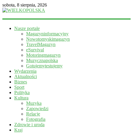
sobota, 8 sierpnia, 2026
WIELKOPOLSKA
Nasze portale
Magazyn
Magazyninformacyjny
informacyjny
Nowotomyskimagazyn
TravelMagazyn
eSurvival
Motoringmagazyn
Muzycznapolska
Gotujemytestujemy
Wydarzenia
Aktualności
Biznes
Sport
Polityka
Kultura
Muzyka
Zapowiedzi
Relacje
Fotografia
Zdrowie i uroda
Kraj