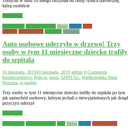
Tomyślu w dniu 10 lutego otrzymał od firmy Amica darowiznę,
którą osobiście
Read more
Aktualności
Bezpieczeństwo
News
Policja
Straż
Pożarna
Wielkopolska
wypadek
Wypadki
Auto osobowe uderzyło w drzewo! Trzy
osoby w tym 11 miesięczne dziecko trafiły
do szpitala
10 listopada, 2019
10 listopada, 2019
admin
0 Comments
bezpieczeństwo
,
Policja
,
ranni
,
SZPITAL
,
Wielkopolska Straż
Pożarna
,
wypadek
Trzy osoby w tym 11 miesięczne dziecko trafiły do szpitala po tym
jak samochód osobowy, którym jechali z niewyjaśnionych jak dotąd
przyczyn uderzył
Read more
Aktualności
Bezpieczeństwo
Inne
News
Policja
Wielkopolska