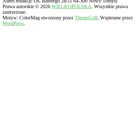
Adres redakcji: Os, Batorego 28/11 64-300 Nowy Tomyśl
Prawa autorskie © 2026
WIELKOPOLSKA
. Wszystkie prawa
zastrzeżone.
Motyw: ColorMag stworzony przez
ThemeGrill
. Wspierane przez
WordPress
.