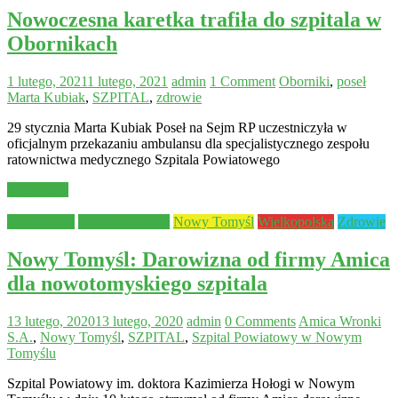
Nowoczesna karetka trafiła do szpitala w
Obornikach
1 lutego, 2021
1 lutego, 2021
admin
1 Comment
Oborniki
,
poseł
Marta Kubiak
,
SZPITAL
,
zdrowie
29 stycznia Marta Kubiak Poseł na Sejm RP uczestniczyła w
oficjalnym przekazaniu ambulansu dla specjalistycznego zespołu
ratownictwa medycznego Szpitala Powiatowego
Read more
Aktualności
Bezpieczeństwo
Nowy Tomyśl
Wielkopolska
Zdrowie
Nowy Tomyśl: Darowizna od firmy Amica
dla nowotomyskiego szpitala
13 lutego, 2020
13 lutego, 2020
admin
0 Comments
Amica Wronki
S.A.
,
Nowy Tomyśl
,
SZPITAL
,
Szpital Powiatowy w Nowym
Tomyślu
Szpital Powiatowy im. doktora Kazimierza Hołogi w Nowym