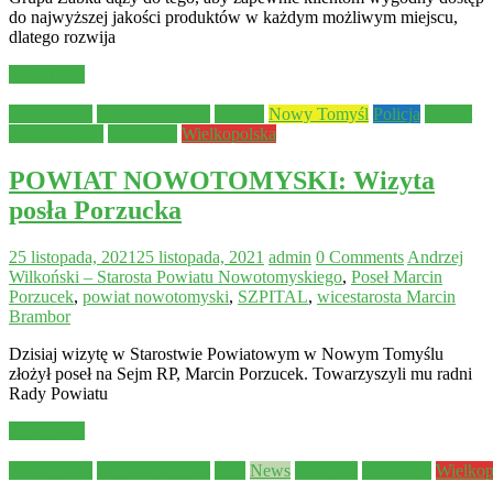
do najwyższej jakości produktów w każdym możliwym miejscu,
dlatego rozwija
Read more
Aktualności
Bezpieczeństwo
finanse
Nowy Tomyśl
Policja
powiat
nowotomyski
Samorząd
Wielkopolska
POWIAT NOWOTOMYSKI: Wizyta
posła Porzucka
25 listopada, 2021
25 listopada, 2021
admin
0 Comments
Andrzej
Wilkoński – Starosta Powiatu Nowotomyskiego
,
Poseł Marcin
Porzucek
,
powiat nowotomyski
,
SZPITAL
,
wicestarosta Marcin
Brambor
Dzisiaj wizytę w Starostwie Powiatowym w Nowym Tomyślu
złożył poseł na Sejm RP, Marcin Porzucek. Towarzyszyli mu radni
Rady Powiatu
Read more
Aktualności
Bezpieczeństwo
Inne
News
Oborniki
Samorząd
Wielkop