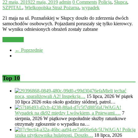
22 maja, 2019
22 maja, 2019
admin
0 Comments
Policja
,
Słupca
,
SZPITAL
,
Wielkopolska Straż Pożarna
,
wypadek
21 maja na ul. Poznańskiej w Słupcy doszło do zderzenia dwóch
samochodów osobowych. Pojazdami poruszały się tylko kierowcy.
W wyniku odniesionych obrażeń zostały zabrane
Read more
← Poprzednie
Top 10
Mieli jechać
nocą, sparaliżowali A2! Inspekcja…
15 lipca, 2026
W piątek
10 lipca 2026 roku około godziny siódmej, patrol…
UWAGA!
Wypadek na dk92 między Lwówkiem, a Pniewami.…
7
sierpnia, 2026
W piątkowe popołudnie służby ratunkowe
otrzymały zgłoszenie o wypadku na…
UWAGA! Policja
szuka użytkownika hulajnogi. Doszło…
18 lipca, 2026