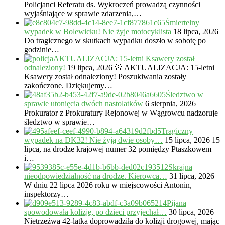
Policjanci Referatu ds. Wykroczeń prowadzą czynności
wyjaśniające w sprawie zdarzenia,…
Śmiertelny
wypadek w Bolewicku! Nie żyje motocyklista
18 lipca, 2026
Do tragicznego w skutkach wypadku doszło w sobotę po
godzinie…
AKTUALIZACJA: 15-letni Ksawery został
odnaleziony!
19 lipca, 2026
🚨 AKTUALIZACJA: 15-letni
Ksawery został odnaleziony! Poszukiwania zostały
zakończone. Dziękujemy…
Śledztwo w
sprawie utonięcia dwóch nastolatków
6 sierpnia, 2026
Prokurator z Prokuratury Rejonowej w Wągrowcu nadzoruje
śledztwo w sprawie…
Tragiczny
wypadek na DK32! Nie żyją dwie osoby…
15 lipca, 2026
15
lipca, na drodze krajowej numer 32 pomiędzy Ptaszkowem
i…
Skrajna
nieodpowiedzialność na drodze. Kierowca…
31 lipca, 2026
W dniu 22 lipca 2026 roku w miejscowości Antonin,
inspektorzy…
Pijana
spowodowała kolizję, po dzieci przyjechał…
30 lipca, 2026
Nietrzeźwa 42-latka doprowadziła do kolizji drogowej, mając