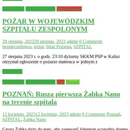
Aktualności
Bezpieczeństwo
Straż Pożarna
POŻAR W WOJEWÓDZKIM
SZPITALU ZESPOLONYM
29 sierpnia, 2023
29 sierpnia, 2023
admin
0 Comments
bezpieczeństwo
,
pożar
,
Straż Pożarna
,
SZPITAL
27 sierpnia 2023 r. o godz. 23:10 dyżurny SKKM PSP w Kalisz
otrzymał zgłoszenie o pożarze materaca w jednym z
Read more
Aktualności
Bezpieczeństwo
Kraj
Poznań
POZNAŃ: Rusza pierwsza Żabka Nano
na terenie szpitala
12 kwietnia, 2023
12 kwietnia, 2023
admin
0 Comments
Poznań
,
SZPITAL
,
Żabka Nano
Grupa Żabka dąży do tego, aby zapewnić klientom wygodny dostęp