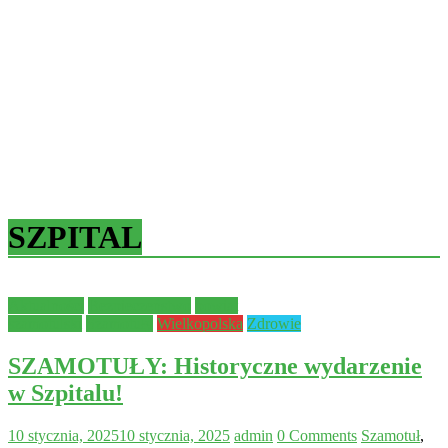
SZPITAL
Aktualności
Bezpieczeństwo
powiat
szamotulski
Szamotuły
Wielkopolska
Zdrowie
SZAMOTUŁY: Historyczne wydarzenie
w Szpitalu!
10 stycznia, 2025
10 stycznia, 2025
admin
0 Comments
Szamotuł
,