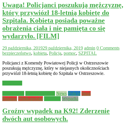
Uwaga! Policjanci poszukują mężczyznę,
który przywiózł 18-letnią kobietę do
Szpitala. Kobieta posiada poważne
obrażenia ciała i nie pamięta co się
wydarzyło. [FILM]
29 października, 2019
29 października, 2019
admin
0 Comments
bezpieczeństwo
,
kobieta
,
Policja
,
pomoc
,
SZPITAL
Policjanci z Komendy Powiatowej Policji w Ostrzeszowie
poszukują mężczyznę, który w niejasnych okolicznościach
przywiózł 18-letnią kobietę do Szpitala w Ostrzeszowie.
Read more
Aktualności
Bezpieczeństwo
News
Policja
Straż
Pożarna
Wielkopolska
wypadek
Wypadki
Groźny wypadek na K92! Zderzenie
dwóch aut osobowych.