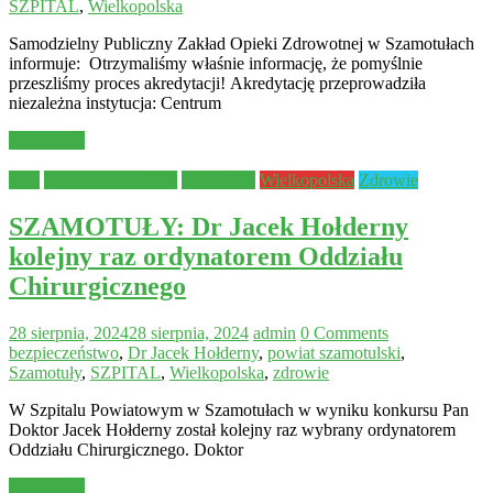
SZPITAL
,
Wielkopolska
Samodzielny Publiczny Zakład Opieki Zdrowotnej w Szamotułach
informuje: Otrzymaliśmy właśnie informację, że pomyślnie
przeszliśmy proces akredytacji! Akredytację przeprowadziła
niezależna instytucja: Centrum
Read more
Inne
powiat szamotulski
Szamotuły
Wielkopolska
Zdrowie
SZAMOTUŁY: Dr Jacek Hołderny
kolejny raz ordynatorem Oddziału
Chirurgicznego
28 sierpnia, 2024
28 sierpnia, 2024
admin
0 Comments
bezpieczeństwo
,
Dr Jacek Hołderny
,
powiat szamotulski
,
Szamotuły
,
SZPITAL
,
Wielkopolska
,
zdrowie
W Szpitalu Powiatowym w Szamotułach w wyniku konkursu Pan
Doktor Jacek Hołderny został kolejny raz wybrany ordynatorem
Oddziału Chirurgicznego. Doktor
Read more