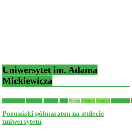
Uniwersytet im. Adama
Mickiewicza
Aktualności
edukacja
Historia
Inne
News
Poznań
Poznań
Samorząd
Poznański półmaraton na stulecie
uniwersytetu