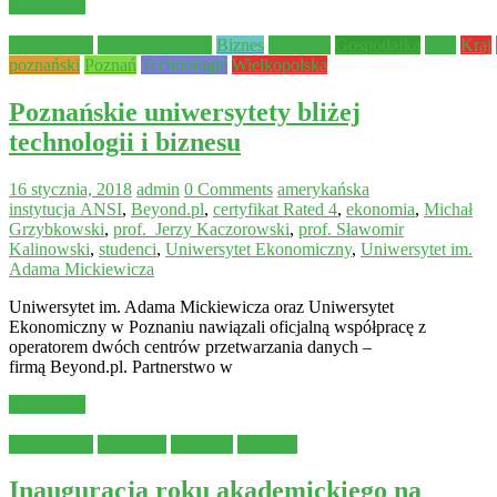
Read more
Aktualności
Bezpieczeństwo
Biznes
edukacja
Gospodarka
Inne
Kraj
poznański
Poznań
Technologia
Wielkopolska
Poznańskie uniwersytety bliżej
technologii i biznesu
16 stycznia, 2018
admin
0 Comments
amerykańska
instytucja ANSI
,
Beyond.pl
,
certyfikat Rated 4
,
ekonomia
,
Michał
Grzybkowski
,
prof. Jerzy Kaczorowski
,
prof. Sławomir
Kalinowski
,
studenci
,
Uniwersytet Ekonomiczny
,
Uniwersytet im.
Adama Mickiewicza
Uniwersytet im. Adama Mickiewicza oraz Uniwersytet
Ekonomiczny w Poznaniu nawiązali oficjalną współpracę z
operatorem dwóch centrów przetwarzania danych –
firmą Beyond.pl. Partnerstwo w
Read more
Aktualności
biblioteka
edukacja
Zbąszyń
Inauguracja roku akademickiego na