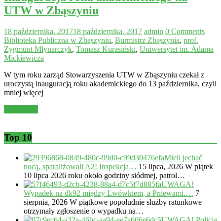
UTW w Zbąszyniu
18 października, 2017
18 października, 2017
admin
0 Comments
Biblioteka Publiczna w Zbąszyniu
,
Burmistrz Zbąszynia
,
prof.
Zygmunt Młynarczyk
,
Tomasz Kurasiński
,
Uniwersytet im. Adama
Mickiewicza
W tym roku zarząd Stowarzyszenia UTW w Zbąszyniu czekał z
uroczystą inauguracją roku akademickiego do 13 października, czyli
mniej więcej
Read more
Top 10
Mieli jechać
nocą, sparaliżowali A2! Inspekcja…
15 lipca, 2026
W piątek
10 lipca 2026 roku około godziny siódmej, patrol…
UWAGA!
Wypadek na dk92 między Lwówkiem, a Pniewami.…
7
sierpnia, 2026
W piątkowe popołudnie służby ratunkowe
otrzymały zgłoszenie o wypadku na…
UWAGA! Policja