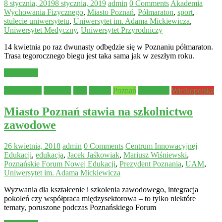
8 stycznia, 2019
8 stycznia, 2019
admin
0 Comments
Akademia
Wychowania Fizycznego
,
Miasto Poznań
,
Półmaraton
,
sport
,
stulecie uniwersytetu
,
Uniwersytet im. Adama Mickiewicza
,
Uniwersytet Medyczny
,
Uniwersytet Przyrodniczy
14 kwietnia po raz dwunasty odbędzie się w Poznaniu półmaraton.
Trasa tegorocznego biegu jest taka sama jak w zeszłym roku.
Read more
Aktualności
edukacja
Inne
Pomoc
Poznań
Samorząd
Wielkopolska
Miasto Poznań stawia na szkolnictwo
zawodowe
26 kwietnia, 2018
admin
0 Comments
Centrum Innowacyjnej
Edukacji
,
edukacja
,
Jacek Jaśkowiak
,
Mariusz Wiśniewski
,
Poznańskie Forum Nowej Edukacji
,
Prezydent Poznania
,
UAM
,
Uniwersytet im. Adama Mickiewicza
Wyzwania dla kształcenie i szkolenia zawodowego, integracja
pokoleń czy współpraca międzysektorowa – to tylko niektóre
tematy, poruszone podczas Poznańskiego Forum