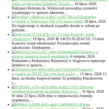
szuka użytkownika hulajnogi. Doszło…
18 lipca, 2026
Policjanci Referatu ds. Wykroczeń prowadzą czynności
wyjaśniające w sprawie zdarzenia,…
Śmiertelny
wypadek w Bolewicku! Nie żyje motocyklista
18 lipca, 2026
Do tragicznego w skutkach wypadku doszło w sobotę po
godzinie…
AKTUALIZACJA: 15-letni Ksawery został
odnaleziony!
19 lipca, 2026
🚨 AKTUALIZACJA: 15-letni
Ksawery został odnaleziony! Poszukiwania zostały
zakończone. Dziękujemy…
Śledztwo w
sprawie utonięcia dwóch nastolatków
6 sierpnia, 2026
Prokurator z Prokuratury Rejonowej w Wągrowcu nadzoruje
śledztwo w sprawie…
Tragiczny
wypadek na DK32! Nie żyją dwie osoby…
15 lipca, 2026
15
lipca, na drodze krajowej numer 32 pomiędzy Ptaszkowem
i…
Skrajna
nieodpowiedzialność na drodze. Kierowca…
31 lipca, 2026
W dniu 22 lipca 2026 roku w miejscowości Antonin,
inspektorzy…
Pijana
spowodowała kolizję, po dzieci przyjechał…
30 lipca, 2026