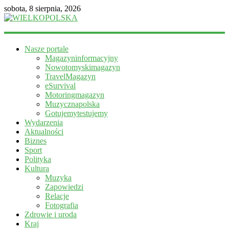
sobota, 8 sierpnia, 2026
WIELKOPOLSKA
Nasze portale
Magazyn
Magazyninformacyjny
informacyjny
Nowotomyskimagazyn
TravelMagazyn
eSurvival
Motoringmagazyn
Muzycznapolska
Gotujemytestujemy
Wydarzenia
Aktualności
Biznes
Sport
Polityka
Kultura
Muzyka
Zapowiedzi
Relacje
Fotografia
Zdrowie i uroda
Kraj