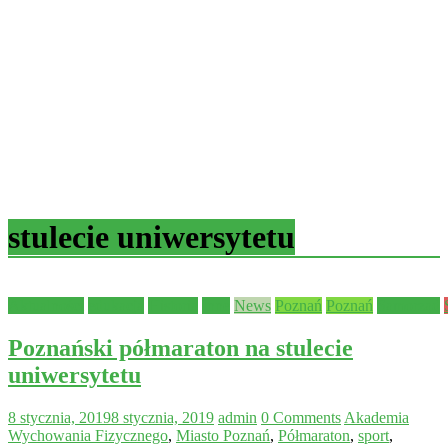
stulecie uniwersytetu
Aktualności
edukacja
Historia
Inne
News
Poznań
Poznań
Samorząd
Poznański półmaraton na stulecie
uniwersytetu
8 stycznia, 2019
8 stycznia, 2019
admin
0 Comments
Akademia
Wychowania Fizycznego
,
Miasto Poznań
,
Półmaraton
,
sport
,