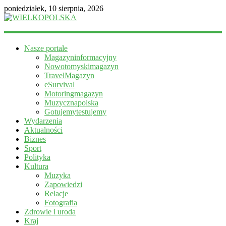
poniedziałek, 10 sierpnia, 2026
WIELKOPOLSKA
Nasze portale
Magazyn
Magazyninformacyjny
informacyjny
Nowotomyskimagazyn
TravelMagazyn
eSurvival
Motoringmagazyn
Muzycznapolska
Gotujemytestujemy
Wydarzenia
Aktualności
Biznes
Sport
Polityka
Kultura
Muzyka
Zapowiedzi
Relacje
Fotografia
Zdrowie i uroda
Kraj