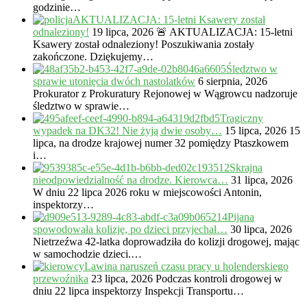
godzinie…
AKTUALIZACJA: 15-letni Ksawery został
odnaleziony!
19 lipca, 2026
🚨 AKTUALIZACJA: 15-letni
Ksawery został odnaleziony! Poszukiwania zostały
zakończone. Dziękujemy…
Śledztwo w
sprawie utonięcia dwóch nastolatków
6 sierpnia, 2026
Prokurator z Prokuratury Rejonowej w Wągrowcu nadzoruje
śledztwo w sprawie…
Tragiczny
wypadek na DK32! Nie żyją dwie osoby…
15 lipca, 2026
15
lipca, na drodze krajowej numer 32 pomiędzy Ptaszkowem
i…
Skrajna
nieodpowiedzialność na drodze. Kierowca…
31 lipca, 2026
W dniu 22 lipca 2026 roku w miejscowości Antonin,
inspektorzy…
Pijana
spowodowała kolizję, po dzieci przyjechał…
30 lipca, 2026
Nietrzeźwa 42-latka doprowadziła do kolizji drogowej, mając
w samochodzie dzieci.…
Lawina naruszeń czasu pracy u holenderskiego
przewoźnika
23 lipca, 2026
Podczas kontroli drogowej w
dniu 22 lipca inspektorzy Inspekcji Transportu…