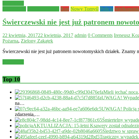
Read more
Aktualności
Bezpieczeństwo
Kraj
Nowy Tomyśl
Policja
Wielkopolsk
Świerczewski nie jest już patronem nowo
22 kwietnia, 2017
22 kwietnia, 2017
admin
0 Comments
Ireneusz Ko
Pożarna
,
Zielony Zakątek
Świerczewski nie jest już patronem nowotomyskich działek. Znam
Read more
Top 10
Mieli jechać nocą
UWAGA! Wypadek 
na…
UWAGA! Policja s
zdarzenia,…
Śmiertelny wypade
AKTUALIZACJA: 15-letni Ksawery został odnalezi
Śledztwo w sprawi
Tragiczny wypadek