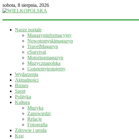
sobota, 8 sierpnia, 2026
WIELKOPOLSKA
Nasze portale
Magazyn
Magazyninformacyjny
informacyjny
Nowotomyskimagazyn
TravelMagazyn
eSurvival
Motoringmagazyn
Muzycznapolska
Gotujemytestujemy
Wydarzenia
Aktualności
Biznes
Sport
Polityka
Kultura
Muzyka
Zapowiedzi
Relacje
Fotografia
Zdrowie i uroda
Kraj