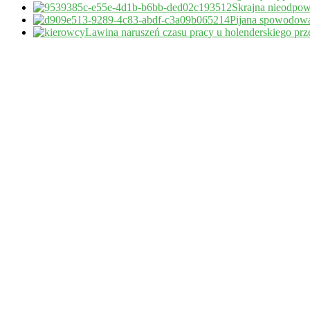
Skrajna nieodpow
Pijana spowodował
Lawina naruszeń czasu pracy u holenderskiego pr