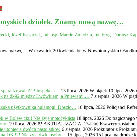
a
tomyskich działek. Znamy nową nazwę…
zecki
,
Józef Kasprzak
,
mł. asp. Marcin Żmudzin
,
mł. bryg. Dariusz Ka
y nową nazwę… W czwartek 20 kwietnia br. w Nowotomyskim Ośrodku
, sparaliżowali A2! Inspekcja…
15 lipca, 2026
W piątek 10 lipca 2026 
na dk92 między Lwówkiem, a Pniewami.…
7 sierpnia, 2026
W piąt
zuka użytkownika hulajnogi. Doszło…
18 lipca, 2026
Policjanci Ref
k w Bolewicku! Nie żyje motocyklista
18 lipca, 2026
Do tragicznego
ony!
19 lipca, 2026
🚨 AKTUALIZACJA: 15-letni Ksawery został odna
e utonięcia dwóch nastolatków
6 sierpnia, 2026
Prokurator z Prokur
 na DK32! Nie żyją dwie osoby…
15 lipca, 2026
15 lipca, na drodze