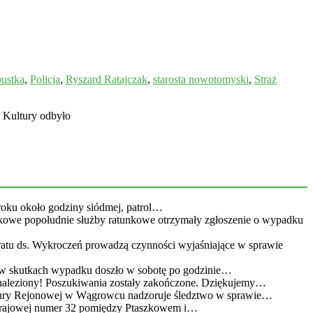
pustka
,
Policja
,
Ryszard Ratajczak
,
starosta nowotomyski
,
Straż
 Kultury odbyło
roku około godziny siódmej, patrol…
kowe popołudnie służby ratunkowe otrzymały zgłoszenie o wypadku
eratu ds. Wykroczeń prowadzą czynności wyjaśniające w sprawie
 w skutkach wypadku doszło w sobotę po godzinie…
leziony! Poszukiwania zostały zakończone. Dziękujemy…
atury Rejonowej w Wągrowcu nadzoruje śledztwo w sprawie…
 krajowej numer 32 pomiędzy Ptaszkowem i…