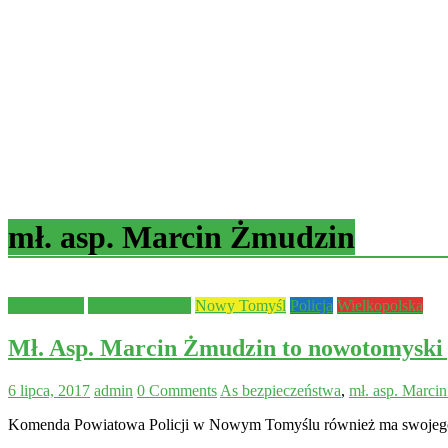
mł. asp. Marcin Żmudzin
Aktualności
Bezpieczeństwo
Nowy Tomyśl
Policja
Wielkopolska
Mł. Asp. Marcin Żmudzin to nowotomyski
6 lipca, 2017
admin
0 Comments
As bezpieczeństwa
,
mł. asp. Marci
Komenda Powiatowa Policji w Nowym Tomyślu również ma swojego „