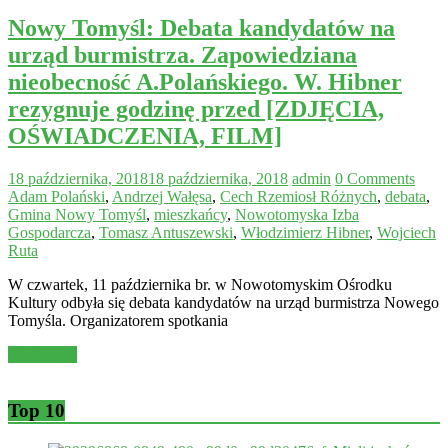
Nowy Tomyśl: Debata kandydatów na
urząd burmistrza. Zapowiedziana
nieobecność A.Polańskiego. W. Hibner
rezygnuje godzinę przed [ZDJĘCIA,
OŚWIADCZENIA, FILM]
18 października, 2018
18 października, 2018
admin
0 Comments
Adam Polański
,
Andrzej Wałęsa
,
Cech Rzemiosł Różnych
,
debata
,
Gmina Nowy Tomyśl
,
mieszkańcy
,
Nowotomyska Izba
Gospodarcza
,
Tomasz Antuszewski
,
Włodzimierz Hibner
,
Wojciech
Ruta
W czwartek, 11 października br. w Nowotomyskim Ośrodku
Kultury odbyła się debata kandydatów na urząd burmistrza Nowego
Tomyśla. Organizatorem spotkania
Read more
Top 10