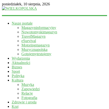
poniedziałek, 10 sierpnia, 2026
WIELKOPOLSKA
Nasze portale
Magazyn
Magazyninformacyjny
informacyjny
Nowotomyskimagazyn
TravelMagazyn
eSurvival
Motoringmagazyn
Muzycznapolska
Gotujemytestujemy
Wydarzenia
Aktualności
Biznes
Sport
Polityka
Kultura
Muzyka
Zapowiedzi
Relacje
Fotografia
Zdrowie i uroda
Kraj