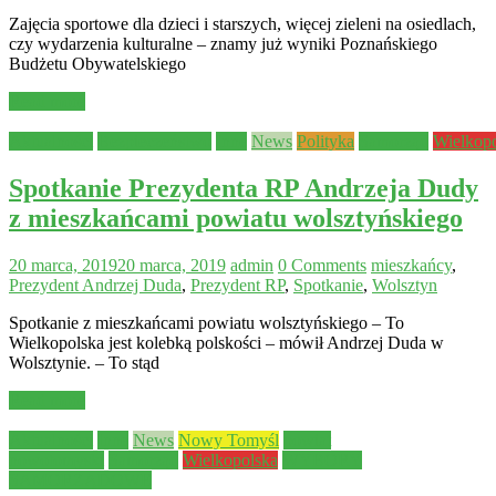
Zajęcia sportowe dla dzieci i starszych, więcej zieleni na osiedlach,
czy wydarzenia kulturalne – znamy już wyniki Poznańskiego
Budżetu Obywatelskiego
Read more
Aktualności
Bezpieczeństwo
Inne
News
Polityka
Samorząd
Wielkop
Spotkanie Prezydenta RP Andrzeja Dudy
z mieszkańcami powiatu wolsztyńskiego
20 marca, 2019
20 marca, 2019
admin
0 Comments
mieszkańcy
,
Prezydent Andrzej Duda
,
Prezydent RP
,
Spotkanie
,
Wolsztyn
Spotkanie z mieszkańcami powiatu wolsztyńskiego – To
Wielkopolska jest kolebką polskości – mówił Andrzej Duda w
Wolsztynie. – To stąd
Read more
Aktualności
Inne
News
Nowy Tomyśl
powiat
nowotomyski
Samorząd
Wielkopolska
WYBORY
SAMORZĄDOWE