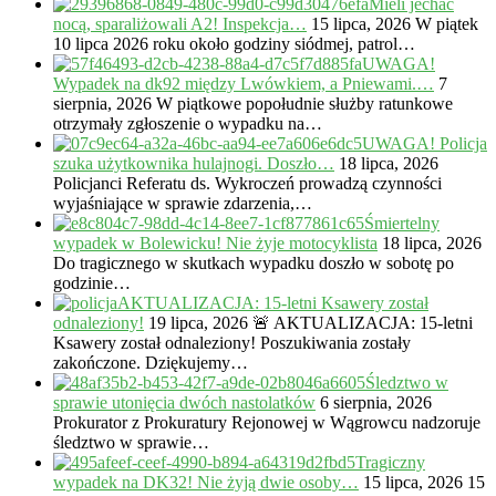
Mieli jechać
nocą, sparaliżowali A2! Inspekcja…
15 lipca, 2026
W piątek
10 lipca 2026 roku około godziny siódmej, patrol…
UWAGA!
Wypadek na dk92 między Lwówkiem, a Pniewami.…
7
sierpnia, 2026
W piątkowe popołudnie służby ratunkowe
otrzymały zgłoszenie o wypadku na…
UWAGA! Policja
szuka użytkownika hulajnogi. Doszło…
18 lipca, 2026
Policjanci Referatu ds. Wykroczeń prowadzą czynności
wyjaśniające w sprawie zdarzenia,…
Śmiertelny
wypadek w Bolewicku! Nie żyje motocyklista
18 lipca, 2026
Do tragicznego w skutkach wypadku doszło w sobotę po
godzinie…
AKTUALIZACJA: 15-letni Ksawery został
odnaleziony!
19 lipca, 2026
🚨 AKTUALIZACJA: 15-letni
Ksawery został odnaleziony! Poszukiwania zostały
zakończone. Dziękujemy…
Śledztwo w
sprawie utonięcia dwóch nastolatków
6 sierpnia, 2026
Prokurator z Prokuratury Rejonowej w Wągrowcu nadzoruje
śledztwo w sprawie…
Tragiczny
wypadek na DK32! Nie żyją dwie osoby…
15 lipca, 2026
15