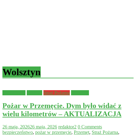
Wolsztyn
Aktualności
Przemęt
Straż Pożarna
Wolsztyn
Pożar w Przemęcie. Dym było widać z
wielu kilometrów – AKTUALIZACJA
26 maja, 2026
26 maja, 2026
redaktor2
0 Comments
bezpieczeństwo
,
pożar w przemęcie
,
Przemęt
,
Straż Pożarna
,