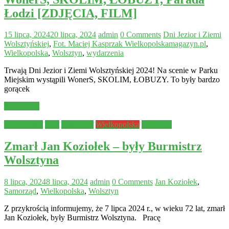
Łodzi [ZDJĘCIA, FILM]
15 lipca, 2024
20 lipca, 2024
admin
0 Comments
Dni Jezior i Ziemi
Wolsztyńskiej
,
Fot. Maciej Kasprzak Wielkopolskamagazyn.pl
,
Wielkopolska
,
Wolsztyn
,
wydarzenia
Trwają Dni Jezior i Ziemi Wolsztyńskiej 2024! Na scenie w Parku
Miejskim wystąpili WonerS, SKOLIM, ŁOBUZY. To były bardzo
gorącek
Read more
Aktualności
Inne
Samorząd
Wielkopolska
Wolsztyn
Zmarł Jan Koziołek – były Burmistrz
Wolsztyna
8 lipca, 2024
8 lipca, 2024
admin
0 Comments
Jan Koziołek
,
Samorząd
,
Wielkopolska
,
Wolsztyn
Z przykrością informujemy, że 7 lipca 2024 r., w wieku 72 lat, zmarł
Jan Koziołek, były Burmistrz Wolsztyna. Pracę