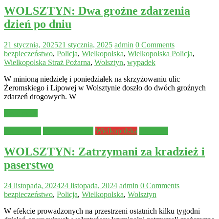
WOLSZTYN: Dwa groźne zdarzenia
dzień po dniu
21 stycznia, 2025
21 stycznia, 2025
admin
0 Comments
bezpieczeństwo
,
Policja
,
Wielkopolska
,
Wielkopolska Policja
,
Wielkopolska Straż Pożarna
,
Wolsztyn
,
wypadek
W minioną niedzielę i poniedziałek na skrzyżowaniu ulic
Żeromskiego i Lipowej w Wolsztynie doszło do dwóch groźnych
zdarzeń drogowych. W
Read more
Aktualności
Bezpieczeństwo
Wielkopolska
Wolsztyn
WOLSZTYN: Zatrzymani za kradzież i
paserstwo
24 listopada, 2024
24 listopada, 2024
admin
0 Comments
bezpieczeństwo
,
Policja
,
Wielkopolska
,
Wolsztyn
W efekcie prowadzonych na przestrzeni ostatnich kilku tygodni