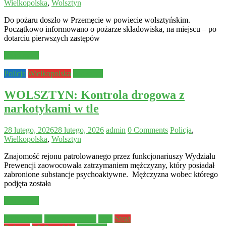
Wielkopolska
,
Wolsztyn
Do pożaru doszło w Przemęcie w powiecie wolsztyńskim.
Początkowo informowano o pożarze składowiska, na miejscu – po
dotarciu pierwszych zastępów
Read more
Policja
Wielkopolska
Wolsztyn
WOLSZTYN: Kontrola drogowa z
narkotykami w tle
28 lutego, 2026
28 lutego, 2026
admin
0 Comments
Policja
,
Wielkopolska
,
Wolsztyn
Znajomość rejonu patrolowanego przez funkcjonariuszy Wydziału
Prewencji zaowocowała zatrzymaniem mężczyzny, który posiadał
zabronione substancje psychoaktywne. Mężczyzna wobec którego
podjęta została
Read more
Aktualności
Bezpieczeństwo
Inne
Straż