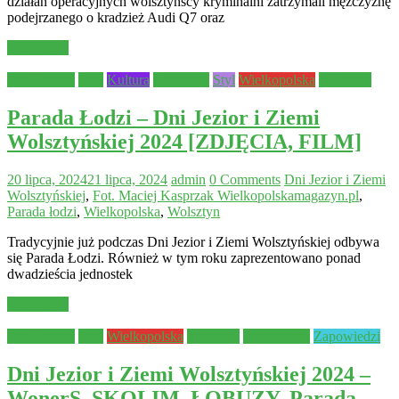
działań operacyjnych wolsztyńscy kryminalni zatrzymali mężczyznę
podejrzanego o kradzież Audi Q7 oraz
Read more
Aktualności
Inne
Kultura
Samorząd
Styl
Wielkopolska
Wolsztyn
Parada Łodzi – Dni Jezior i Ziemi
Wolsztyńskiej 2024 [ZDJĘCIA, FILM]
20 lipca, 2024
21 lipca, 2024
admin
0 Comments
Dni Jezior i Ziemi
Wolsztyńskiej
,
Fot. Maciej Kasprzak Wielkopolskamagazyn.pl
,
Parada łodzi
,
Wielkopolska
,
Wolsztyn
Tradycyjnie już podczas Dni Jezior i Ziemi Wolsztyńskiej odbywa
się Parada Łodzi. Również w tym roku zaprezentowano ponad
dwadzieścia jednostek
Read more
Aktualności
Inne
Wielkopolska
Wolsztyn
Wydarzenia
Zapowiedzi
Dni Jezior i Ziemi Wolsztyńskiej 2024 –
WonerS, SKOLIM, ŁOBUZY, Parada