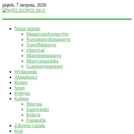
piątek, 7 sierpnia, 2026
WIELKOPOLSKA
Nasze portale
Magazyn
Magazyninformacyjny
informacyjny
Nowotomyskimagazyn
TravelMagazyn
eSurvival
Motoringmagazyn
Muzycznapolska
Gotujemytestujemy
Wydarzenia
Aktualności
Biznes
Sport
Polityka
Kultura
Muzyka
Zapowiedzi
Relacje
Fotografia
Zdrowie i uroda
Kraj