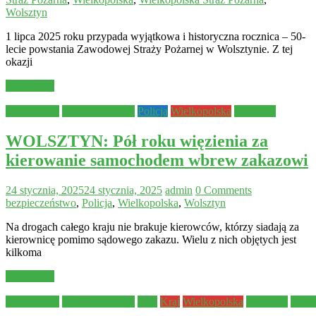
Wolsztyn
1 lipca 2025 roku przypada wyjątkowa i historyczna rocznica – 50-
lecie powstania Zawodowej Straży Pożarnej w Wolsztynie. Z tej
okazji
Read more
Aktualności
Bezpieczeństwo
Policja
Wielkopolska
Wolsztyn
WOLSZTYN: Pół roku więzienia za
kierowanie samochodem wbrew zakazowi
24 stycznia, 2025
24 stycznia, 2025
admin
0 Comments
bezpieczeństwo
,
Policja
,
Wielkopolska
,
Wolsztyn
Na drogach całego kraju nie brakuje kierowców, którzy siadają za
kierownicę pomimo sądowego zakazu. Wielu z nich objętych jest
kilkoma
Read more
Aktualności
Bezpieczeństwo
Inne
Kraj
Wielkopolska
Wolsztyn
wypa