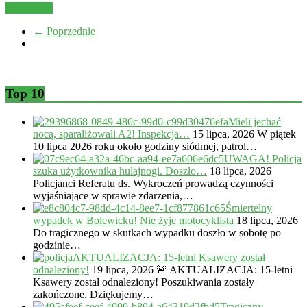
Read more
← Poprzednie
Top 10
Mieli jechać
nocą, sparaliżowali A2! Inspekcja…
15 lipca, 2026
W piątek
10 lipca 2026 roku około godziny siódmej, patrol…
UWAGA! Policja
szuka użytkownika hulajnogi. Doszło…
18 lipca, 2026
Policjanci Referatu ds. Wykroczeń prowadzą czynności
wyjaśniające w sprawie zdarzenia,…
Śmiertelny
wypadek w Bolewicku! Nie żyje motocyklista
18 lipca, 2026
Do tragicznego w skutkach wypadku doszło w sobotę po
godzinie…
AKTUALIZACJA: 15-letni Ksawery został
odnaleziony!
19 lipca, 2026
🚨 AKTUALIZACJA: 15-letni
Ksawery został odnaleziony! Poszukiwania zostały
zakończone. Dziękujemy…
Tragiczny