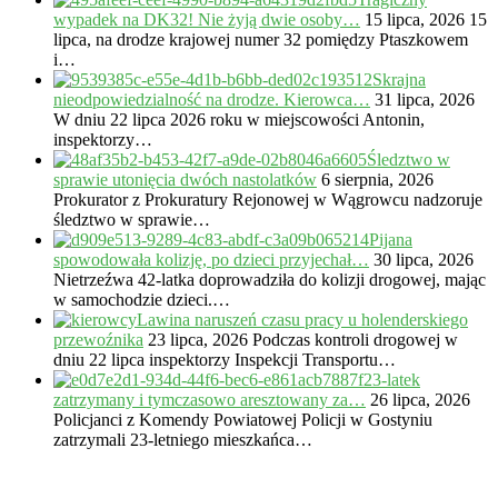
wypadek na DK32! Nie żyją dwie osoby…
15 lipca, 2026
15
lipca, na drodze krajowej numer 32 pomiędzy Ptaszkowem
i…
Skrajna
nieodpowiedzialność na drodze. Kierowca…
31 lipca, 2026
W dniu 22 lipca 2026 roku w miejscowości Antonin,
inspektorzy…
Śledztwo w
sprawie utonięcia dwóch nastolatków
6 sierpnia, 2026
Prokurator z Prokuratury Rejonowej w Wągrowcu nadzoruje
śledztwo w sprawie…
Pijana
spowodowała kolizję, po dzieci przyjechał…
30 lipca, 2026
Nietrzeźwa 42-latka doprowadziła do kolizji drogowej, mając
w samochodzie dzieci.…
Lawina naruszeń czasu pracy u holenderskiego
przewoźnika
23 lipca, 2026
Podczas kontroli drogowej w
dniu 22 lipca inspektorzy Inspekcji Transportu…
23-latek
zatrzymany i tymczasowo aresztowany za…
26 lipca, 2026
Policjanci z Komendy Powiatowej Policji w Gostyniu
zatrzymali 23-letniego mieszkańca…