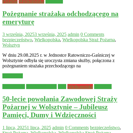
Pożarna
Wielkopolska
Wolsztyn
Pożegnanie strażaka odchodzącego na
emeryturę
3 września, 2025
3 września, 2025
admin
0 Comments
bezpieczeństwo
,
Wielkopolska
,
Wielkopolska Straż Pożarna
,
Wolsztyn
W dniu 29.08.2025 r. w Jednostce Ratowniczo-Gaśniczej w
Wolsztynie odbyła się uroczysta zmiana służby, połączona z
pożegnaniem strażaka przechodzącego na
Read more
Aktualności
Bezpieczeństwo
Inne
Wielkopolska
Wolsztyn
50-lecie powołania Zawodowej Straży
Pożarnej w Wolsztynie – Jubileusz
Pamięci, Dumy i Wdzięczności
1 lipca, 2025
1 lipca, 2025
admin
0 Comments
bezpieczeństwo
,
Straż Pożarna
,
Wielkopolska
,
Wielkopolska Straż Pożarna
,