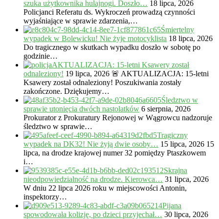
szuka użytkownika hulajnogi. Doszło…
18 lipca, 2026
Policjanci Referatu ds. Wykroczeń prowadzą czynności
wyjaśniające w sprawie zdarzenia,…
Śmiertelny
wypadek w Bolewicku! Nie żyje motocyklista
18 lipca, 2026
Do tragicznego w skutkach wypadku doszło w sobotę po
godzinie…
AKTUALIZACJA: 15-letni Ksawery został
odnaleziony!
19 lipca, 2026
🚨 AKTUALIZACJA: 15-letni
Ksawery został odnaleziony! Poszukiwania zostały
zakończone. Dziękujemy…
Śledztwo w
sprawie utonięcia dwóch nastolatków
6 sierpnia, 2026
Prokurator z Prokuratury Rejonowej w Wągrowcu nadzoruje
śledztwo w sprawie…
Tragiczny
wypadek na DK32! Nie żyją dwie osoby…
15 lipca, 2026
15
lipca, na drodze krajowej numer 32 pomiędzy Ptaszkowem
i…
Skrajna
nieodpowiedzialność na drodze. Kierowca…
31 lipca, 2026
W dniu 22 lipca 2026 roku w miejscowości Antonin,
inspektorzy…
Pijana
spowodowała kolizję, po dzieci przyjechał…
30 lipca, 2026