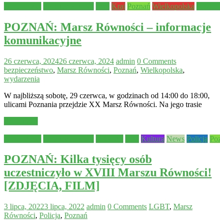
Aktualności
Bezpieczeństwo
Inne
Kraj
Poznań
Wielkopolska
Wydarz
POZNAŃ: Marsz Równości – informacje
komunikacyjne
26 czerwca, 2024
26 czerwca, 2024
admin
0 Comments
bezpieczeństwo
,
Marsz Równości
,
Poznań
,
Wielkopolska
,
wydarzenia
W najbliższą sobotę, 29 czerwca, w godzinach od 14:00 do 18:00,
ulicami Poznania przejdzie XX Marsz Równości. Na jego trasie
Read more
Aktualności
Bezpieczeństwo
edukacja
Inne
Kultura
News
Policja
Po
POZNAŃ: Kilka tysięcy osób
uczestniczyło w XVIII Marszu Równości!
[ZDJĘCIA, FILM]
3 lipca, 2022
3 lipca, 2022
admin
0 Comments
LGBT
,
Marsz
Równości
,
Policja
,
Poznań