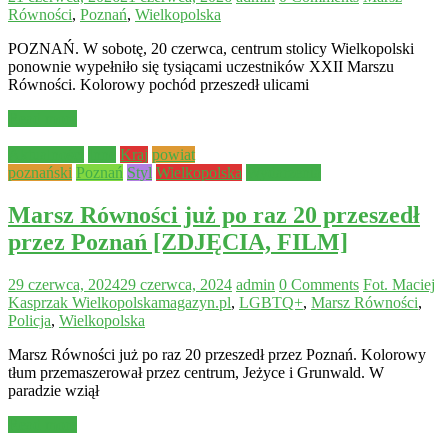
Równości
,
Poznań
,
Wielkopolska
POZNAŃ. W sobotę, 20 czerwca, centrum stolicy Wielkopolski
ponownie wypełniło się tysiącami uczestników XXII Marszu
Równości. Kolorowy pochód przeszedł ulicami
Read more
Aktualności
Inne
Kraj
powiat
poznański
Poznań
Styl
Wielkopolska
Wydarzenia
Marsz Równości już po raz 20 przeszedł
przez Poznań [ZDJĘCIA, FILM]
29 czerwca, 2024
29 czerwca, 2024
admin
0 Comments
Fot. Maciej
Kasprzak Wielkopolskamagazyn.pl
,
LGBTQ+
,
Marsz Równości
,
Policja
,
Wielkopolska
Marsz Równości już po raz 20 przeszedł przez Poznań. Kolorowy
tłum przemaszerował przez centrum, Jeżyce i Grunwald. W
paradzie wziął
Read more