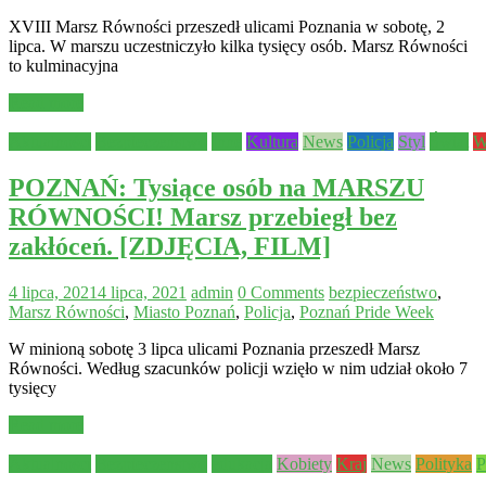
XVIII Marsz Równości przeszedł ulicami Poznania w sobotę, 2
lipca. W marszu uczestniczyło kilka tysięcy osób. Marsz Równości
to kulminacyjna
Read more
Aktualności
Bezpieczeństwo
Inne
Kultura
News
Policja
Styl
Świat
W
POZNAŃ: Tysiące osób na MARSZU
RÓWNOŚCI! Marsz przebiegł bez
zakłóceń. [ZDJĘCIA, FILM]
4 lipca, 2021
4 lipca, 2021
admin
0 Comments
bezpieczeństwo
,
Marsz Równości
,
Miasto Poznań
,
Policja
,
Poznań Pride Week
W minioną sobotę 3 lipca ulicami Poznania przeszedł Marsz
Równości. Według szacunków policji wzięło w nim udział około 7
tysięcy
Read more
Aktualności
Bezpieczeństwo
edukacja
Kobiety
Kraj
News
Polityka
P