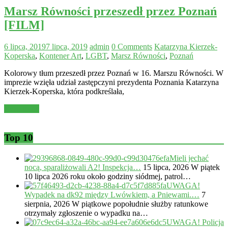
Marsz Równości przeszedł przez Poznań
[FILM]
6 lipca, 2019
7 lipca, 2019
admin
0 Comments
Katarzyna Kierzek-
Koperska
,
Kontener Art
,
LGBT
,
Marsz Równości
,
Poznań
Kolorowy tłum przeszedł przez Poznań w 16. Marszu Równości. W
imprezie wzięła udział zastępczyni prezydenta Poznania Katarzyna
Kierzek-Koperska, która podkreślała,
Read more
Top 10
Mieli jechać
nocą, sparaliżowali A2! Inspekcja…
15 lipca, 2026
W piątek
10 lipca 2026 roku około godziny siódmej, patrol…
UWAGA!
Wypadek na dk92 między Lwówkiem, a Pniewami.…
7
sierpnia, 2026
W piątkowe popołudnie służby ratunkowe
otrzymały zgłoszenie o wypadku na…
UWAGA! Policja