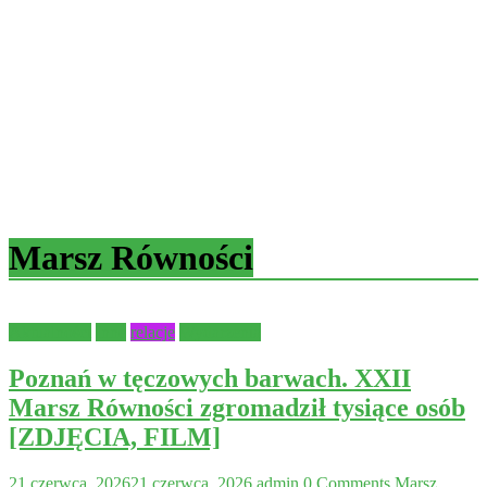
Marsz Równości
Aktualności
Inne
relacje
Wydarzenia
Poznań w tęczowych barwach. XXII
Marsz Równości zgromadził tysiące osób
[ZDJĘCIA, FILM]
21 czerwca, 2026
21 czerwca, 2026
admin
0 Comments
Marsz