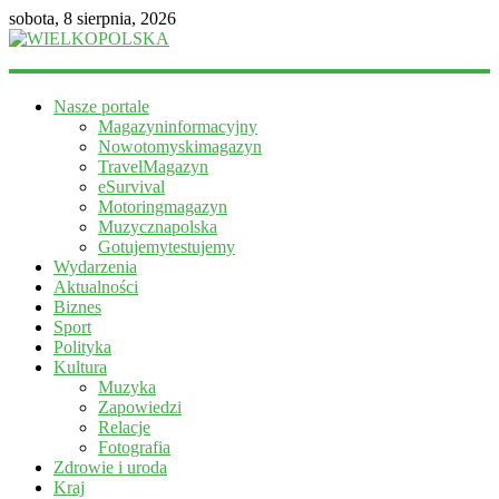
sobota, 8 sierpnia, 2026
WIELKOPOLSKA
Nasze portale
Magazyn
Magazyninformacyjny
informacyjny
Nowotomyskimagazyn
TravelMagazyn
eSurvival
Motoringmagazyn
Muzycznapolska
Gotujemytestujemy
Wydarzenia
Aktualności
Biznes
Sport
Polityka
Kultura
Muzyka
Zapowiedzi
Relacje
Fotografia
Zdrowie i uroda
Kraj