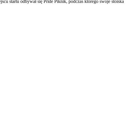
cu startu odbywał się Pride Piknik, podczas którego swoje stoiska