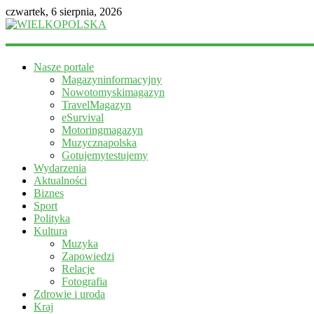
czwartek, 6 sierpnia, 2026
WIELKOPOLSKA
Nasze portale
Magazyn
Magazyninformacyjny
informacyjny
Nowotomyskimagazyn
TravelMagazyn
eSurvival
Motoringmagazyn
Muzycznapolska
Gotujemytestujemy
Wydarzenia
Aktualności
Biznes
Sport
Polityka
Kultura
Muzyka
Zapowiedzi
Relacje
Fotografia
Zdrowie i uroda
Kraj