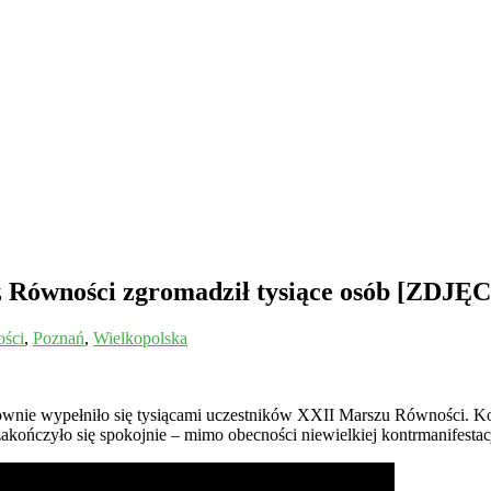
 Równości zgromadził tysiące osób [ZDJĘ
ści
,
Poznań
,
Wielkopolska
nie wypełniło się tysiącami uczestników XXII Marszu Równości. Kol
kończyło się spokojnie – mimo obecności niewielkiej kontrmanifestac