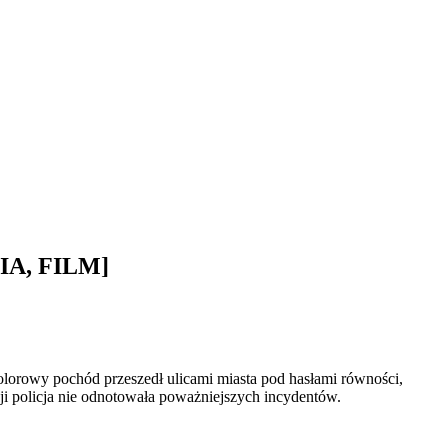
CIA, FILM]
orowy pochód przeszedł ulicami miasta pod hasłami równości,
ji policja nie odnotowała poważniejszych incydentów.