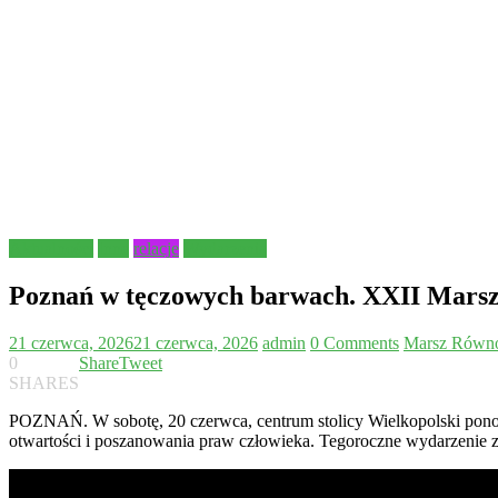
Aktualności
Inne
relacje
Wydarzenia
Poznań w tęczowych barwach. XXII Marsz
21 czerwca, 2026
21 czerwca, 2026
admin
0 Comments
Marsz Równo
0
Share
Tweet
SHARES
POZNAŃ. W sobotę, 20 czerwca, centrum stolicy Wielkopolski ponow
otwartości i poszanowania praw człowieka. Tegoroczne wydarzenie za