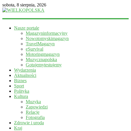
sobota, 8 sierpnia, 2026
WIELKOPOLSKA
Nasze portale
Magazyn
Magazyninformacyjny
informacyjny
Nowotomyskimagazyn
TravelMagazyn
eSurvival
Motoringmagazyn
Muzycznapolska
Gotujemytestujemy
Wydarzenia
Aktualności
Biznes
Sport
Polityka
Kultura
Muzyka
Zapowiedzi
Relacje
Fotografia
Zdrowie i uroda
Kraj