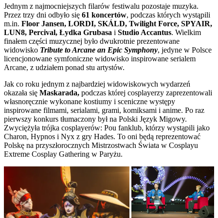
Jednym z najmocniejszych filarów festiwalu pozostaje muzyka.
Przez trzy dni odbyło się
61 koncertów
, podczas których wystąpili
m.in.
Floor Jansen, LORDI, SKÁLD, Twilight Force, SPYAIR,
LUN8, Percival, Łydka Grubasa
i
Studio Accantus
. Wielkim
finałem części muzycznej było dwukrotnie prezentowane
widowisko
Tribute to Arcane an Epic Symphony
, jedyne w Polsce
licencjonowane symfoniczne widowisko inspirowane serialem
Arcane, z udziałem ponad stu artystów.
Jak co roku jednym z najbardziej widowiskowych wydarzeń
okazała się
Maskarada,
podczas której cosplayerzy zaprezentowali
własnoręcznie wykonane kostiumy i sceniczne występy
inspirowane filmami, serialami, grami, komiksami i anime. Po raz
pierwszy konkurs tłumaczony był na Polski Język Migowy.
Zwyciężyła trójka cosplayerów: Pou fanklub, którzy wystąpili jako
Charon, Hypnos i Nyx z gry Hades. To oni będą reprezentować
Polskę na przyszłorocznych Mistrzostwach Świata w Cosplayu
Extreme Cosplay Gathering w Paryżu.