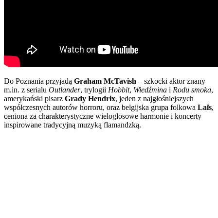
Do Poznania przyjadą
Graham McTavish
– szkocki aktor znany
m.in. z serialu
Outlander
, trylogii
Hobbit
,
Wiedźmina
i
Rodu smoka
,
amerykański pisarz
Grady Hendrix
, jeden z najgłośniejszych
współczesnych autorów horroru, oraz belgijska grupa folkowa
Laïs
,
ceniona za charakterystyczne wielogłosowe harmonie i koncerty
inspirowane tradycyjną muzyką flamandzką.