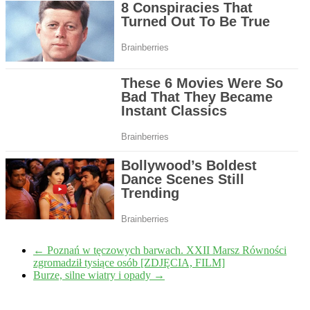
←
Poznań w tęczowych barwach. XXII Marsz Równości
zgromadził tysiące osób [ZDJĘCIA, FILM]
Burze, silne wiatry i opady
→