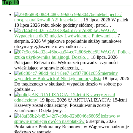
Top 10
Mieli jechać
nocą, sparaliżowali A2! Inspekcja…
15 lipca, 2026
W piątek
10 lipca 2026 roku około godziny siódmej, patrol…
UWAGA!
Wypadek na dk92 między Lwówkiem, a Pniewami.…
7
sierpnia, 2026
W piątkowe popołudnie służby ratunkowe
otrzymały zgłoszenie o wypadku na…
UWAGA! Policja
szuka użytkownika hulajnogi. Doszło…
18 lipca, 2026
Policjanci Referatu ds. Wykroczeń prowadzą czynności
wyjaśniające w sprawie zdarzenia,…
Śmiertelny
wypadek w Bolewicku! Nie żyje motocyklista
18 lipca, 2026
Do tragicznego w skutkach wypadku doszło w sobotę po
godzinie…
AKTUALIZACJA: 15-letni Ksawery został
odnaleziony!
19 lipca, 2026
🚨 AKTUALIZACJA: 15-letni
Ksawery został odnaleziony! Poszukiwania zostały
zakończone. Dziękujemy…
Śledztwo w
sprawie utonięcia dwóch nastolatków
6 sierpnia, 2026
Prokurator z Prokuratury Rejonowej w Wągrowcu nadzoruje
śledztwo w sprawie…