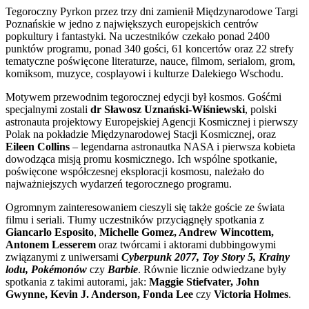
Tegoroczny Pyrkon przez trzy dni zamienił Międzynarodowe Targi
Poznańskie w jedno z największych europejskich centrów
popkultury i fantastyki. Na uczestników czekało ponad 2400
punktów programu, ponad 340 gości, 61 koncertów oraz 22 strefy
tematyczne poświęcone literaturze, nauce, filmom, serialom, grom,
komiksom, muzyce, cosplayowi i kulturze Dalekiego Wschodu.
Motywem przewodnim tegorocznej edycji był kosmos. Gośćmi
specjalnymi zostali
dr Sławosz Uznański-Wiśniewski
, polski
astronauta projektowy Europejskiej Agencji Kosmicznej i pierwszy
Polak na pokładzie Międzynarodowej Stacji Kosmicznej, oraz
Eileen Collins
– legendarna astronautka NASA i pierwsza kobieta
dowodząca misją promu kosmicznego. Ich wspólne spotkanie,
poświęcone współczesnej eksploracji kosmosu, należało do
najważniejszych wydarzeń tegorocznego programu.
Ogromnym zainteresowaniem cieszyli się także goście ze świata
filmu i seriali. Tłumy uczestników przyciągnęły spotkania z
Giancarlo Esposito
,
Michelle Gomez, Andrew Wincottem,
Antonem Lesserem
oraz twórcami i aktorami dubbingowymi
związanymi z uniwersami
Cyberpunk 2077, Toy Story 5, Krainy
lodu, Pokémonów
czy
Barbie
. Równie licznie odwiedzane były
spotkania z takimi autorami, jak:
Maggie Stiefvater, John
Gwynne, Kevin J. Anderson, Fonda Lee
czy
Victoria Holmes
.