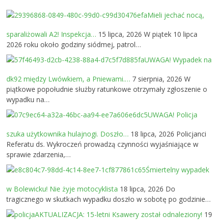
Mieli jechać nocą,
sparaliżowali A2! Inspekcja…
15 lipca, 2026
W piątek 10 lipca
2026 roku około godziny siódmej, patrol…
UWAGA! Wypadek na
dk92 między Lwówkiem, a Pniewami.…
7 sierpnia, 2026
W
piątkowe popołudnie służby ratunkowe otrzymały zgłoszenie o
wypadku na…
UWAGA! Policja
szuka użytkownika hulajnogi. Doszło…
18 lipca, 2026
Policjanci
Referatu ds. Wykroczeń prowadzą czynności wyjaśniające w
sprawie zdarzenia,…
Śmiertelny wypadek
w Bolewicku! Nie żyje motocyklista
18 lipca, 2026
Do
tragicznego w skutkach wypadku doszło w sobotę po godzinie…
AKTUALIZACJA: 15-letni Ksawery został odnaleziony!
19