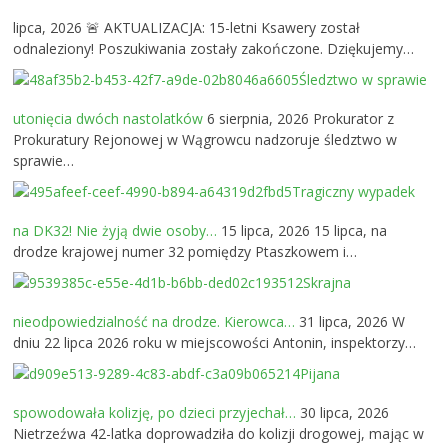
lipca, 2026
🚨 AKTUALIZACJA: 15-letni Ksawery został
odnaleziony! Poszukiwania zostały zakończone. Dziękujemy…
Śledztwo w sprawie
utonięcia dwóch nastolatków
6 sierpnia, 2026
Prokurator z
Prokuratury Rejonowej w Wągrowcu nadzoruje śledztwo w
sprawie…
Tragiczny wypadek
na DK32! Nie żyją dwie osoby…
15 lipca, 2026
15 lipca, na
drodze krajowej numer 32 pomiędzy Ptaszkowem i…
Skrajna
nieodpowiedzialność na drodze. Kierowca…
31 lipca, 2026
W
dniu 22 lipca 2026 roku w miejscowości Antonin, inspektorzy…
Pijana
spowodowała kolizję, po dzieci przyjechał…
30 lipca, 2026
Nietrzeźwa 42-latka doprowadziła do kolizji drogowej, mając w