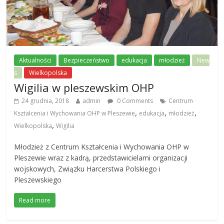
Aktualności
Bezpieczeństwo
edukacja
młodzież
New
s
Wielkopolska
Wigilia w pleszewskim OHP
24 grudnia, 2018
admin
0 Comments
Centrum
,
,
,
Kształcenia i Wychowania OHP w Pleszewie
edukacja
młodzież
,
Wielkopolska
Wigilia
Młodzież z Centrum Kształcenia i Wychowania OHP w
Pleszewie wraz z kadrą, przedstawicielami organizacji
wojskowych, Związku Harcerstwa Polskiego i
Pleszewskiego
Read more