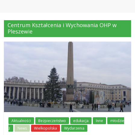
Centrum Kształcenia i Wychowania OHP w
Pleszewie
Aktualności
Bezpieczeństwo
edukacja
Inne
młodzie
ż
News
Wielkopolska
Wydarzenia