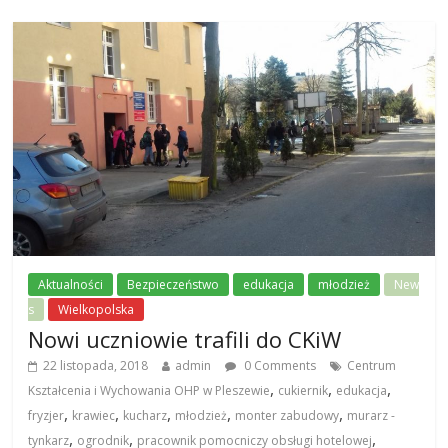
Aktualności
Bezpieczeństwo
edukacja
młodzież
New
s
Wielkopolska
Nowi uczniowie trafili do CKiW
22 listopada, 2018
admin
0 Comments
Centrum
,
,
,
Kształcenia i Wychowania OHP w Pleszewie
cukiernik
edukacja
,
,
,
,
,
fryzjer
krawiec
kucharz
młodzież
monter zabudowy
murarz -
,
,
,
tynkarz
ogrodnik
pracownik pomocniczy obsługi hotelowej