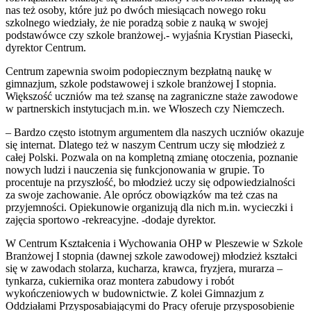
nas też osoby, które już po dwóch miesiącach nowego roku
szkolnego wiedziały, że nie poradzą sobie z nauką w swojej
podstawówce czy szkole branżowej.- wyjaśnia Krystian Piasecki,
dyrektor Centrum.
Centrum zapewnia swoim podopiecznym bezpłatną naukę w
gimnazjum, szkole podstawowej i szkole branżowej I stopnia.
Większość uczniów ma też szansę na zagraniczne staże zawodowe
w partnerskich instytucjach m.in. we Włoszech czy Niemczech.
– Bardzo często istotnym argumentem dla naszych uczniów okazuje
się internat. Dlatego też w naszym Centrum uczy się młodzież z
całej Polski. Pozwala on na kompletną zmianę otoczenia, poznanie
nowych ludzi i nauczenia się funkcjonowania w grupie. To
procentuje na przyszłość, bo młodzież uczy się odpowiedzialności
za swoje zachowanie. Ale oprócz obowiązków ma też czas na
przyjemności. Opiekunowie organizują dla nich m.in. wycieczki i
zajęcia sportowo -rekreacyjne. -dodaje dyrektor.
W Centrum Kształcenia i Wychowania OHP w Pleszewie w Szkole
Branżowej I stopnia (dawnej szkole zawodowej) młodzież kształci
się w zawodach stolarza, kucharza, krawca, fryzjera, murarza –
tynkarza, cukiernika oraz montera zabudowy i robót
wykończeniowych w budownictwie. Z kolei Gimnazjum z
Oddziałami Przysposabiającymi do Pracy oferuje przysposobienie