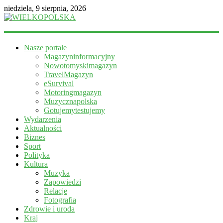
niedziela, 9 sierpnia, 2026
WIELKOPOLSKA
Nasze portale
Magazyn
Magazyninformacyjny
informacyjny
Nowotomyskimagazyn
TravelMagazyn
eSurvival
Motoringmagazyn
Muzycznapolska
Gotujemytestujemy
Wydarzenia
Aktualności
Biznes
Sport
Polityka
Kultura
Muzyka
Zapowiedzi
Relacje
Fotografia
Zdrowie i uroda
Kraj