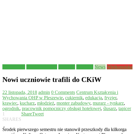
Aktualności
Bezpieczeństwo
edukacja
młodzież
News
Wielkopolska
Nowi uczniowie trafili do CKiW
22 listopada, 2018
admin
0 Comments
Centrum Kształcenia i
Wychowania OHP w Pleszewie
,
cukiernik
,
edukacja
,
fryzjer
,
krawiec
,
kucharz
,
młodzież
,
monter zabudowy
,
murarz - tynkarz
,
ogrodnik
,
pracownik pomocniczy obsługi hotelowej
,
ślusarz
,
tapicer
1
Share
Tweet
SHARES
Środek pierwszego semestru nie stanowił przeszkody dla kilkorga