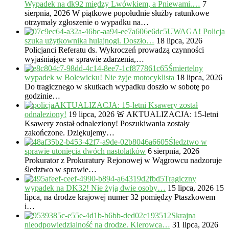
Wypadek na dk92 między Lwówkiem, a Pniewami.…
7
sierpnia, 2026
W piątkowe popołudnie służby ratunkowe
otrzymały zgłoszenie o wypadku na…
UWAGA! Policja
szuka użytkownika hulajnogi. Doszło…
18 lipca, 2026
Policjanci Referatu ds. Wykroczeń prowadzą czynności
wyjaśniające w sprawie zdarzenia,…
Śmiertelny
wypadek w Bolewicku! Nie żyje motocyklista
18 lipca, 2026
Do tragicznego w skutkach wypadku doszło w sobotę po
godzinie…
AKTUALIZACJA: 15-letni Ksawery został
odnaleziony!
19 lipca, 2026
🚨 AKTUALIZACJA: 15-letni
Ksawery został odnaleziony! Poszukiwania zostały
zakończone. Dziękujemy…
Śledztwo w
sprawie utonięcia dwóch nastolatków
6 sierpnia, 2026
Prokurator z Prokuratury Rejonowej w Wągrowcu nadzoruje
śledztwo w sprawie…
Tragiczny
wypadek na DK32! Nie żyją dwie osoby…
15 lipca, 2026
15
lipca, na drodze krajowej numer 32 pomiędzy Ptaszkowem
i…
Skrajna
nieodpowiedzialność na drodze. Kierowca…
31 lipca, 2026