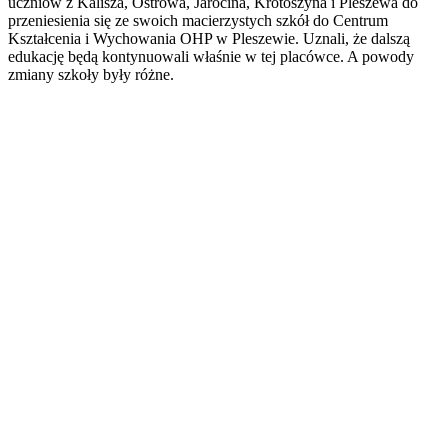
uczniów z Kalisza, Ostrowa, Jarocina, Krotoszyna i Pleszewa do
przeniesienia się ze swoich macierzystych szkół do Centrum
Kształcenia i Wychowania OHP w Pleszewie. Uznali, że dalszą
edukację będą kontynuowali właśnie w tej placówce. A powody
zmiany szkoły były różne.