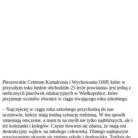
Pleszewskie Centrum Kształcenia i Wychowania OHP, które w
przyszłym roku będzie obchodziło 25 lecie powstania- jest jedną z
nielicznych placówek edukacyjnych w Wielkopolsce, które
przyjmuje uczniów również w ciągu trwającego roku szkolnego.
– Najczęściej w ciągu roku szkolnego przychodzą do nas
uczniowie, którzy mają trudną sytuację rodzinną. W ten sposób
zmieniają otoczenie, a mam tu na myśli nie tylko najbliższych, ale i
też koleżanki i kolegów. Często bowiem się zdarza, że mają oni
destrukcyjny wpływ na młodego człowieka. Dlatego najlepszym
rozwiązaniem okazuje się zmiana szkoły i środowiska. Trafiają do