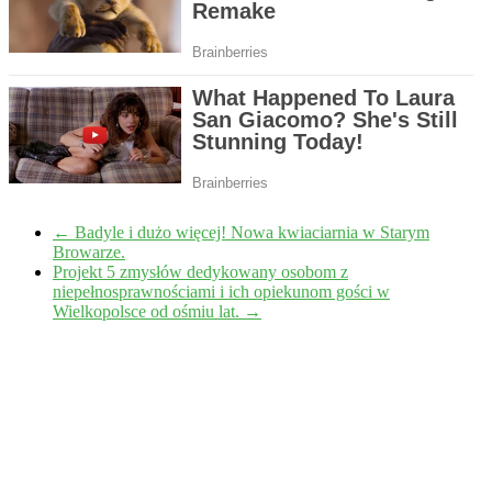
←
Badyle i dużo więcej! Nowa kwiaciarnia w Starym
Browarze.
Projekt 5 zmysłów dedykowany osobom z
niepełnosprawnościami i ich opiekunom gości w
Wielkopolsce od ośmiu lat.
→