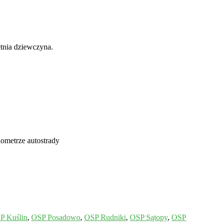
tnia dziewczyna.
ometrze autostrady
P Kuślin
,
OSP Posadowo
,
OSP Rudniki
,
OSP Sątopy
,
OSP