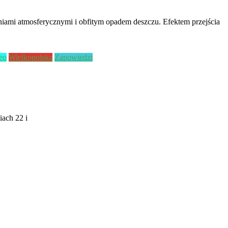
niami atmosferycznymi i obfitym opadem deszczu. Efektem przejścia
eo
Wielkopolska
Zapowiedzi
ach 22 i