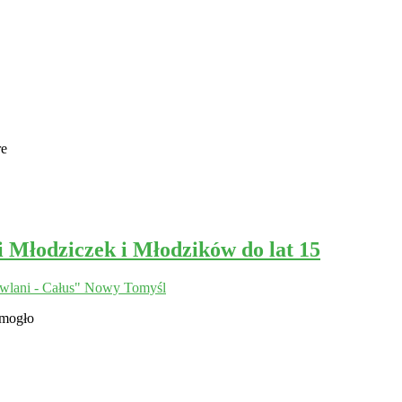
re
Młodziczek i Młodzików do lat 15
lani - Całus" Nowy Tomyśl
 mogło