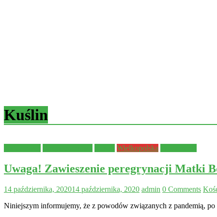
Kuślin
Aktualności
Bezpieczeństwo
Kuślin
Wielkopolska
Wydarzenia
Uwaga! Zawieszenie peregrynacji Matki Bo
14 października, 2020
14 października, 2020
admin
0 Comments
Kośc
Niniejszym informujemy, że z powodów związanych z pandemią, po ko