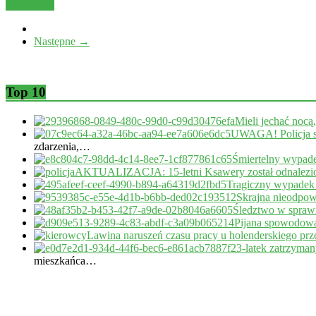
Read more
Następne →
Top 10
Mieli jechać nocą
UWAGA! Policja s
zdarzenia,…
Śmiertelny wypade
AKTUALIZACJA: 15-letni Ksawery został odnalezi
Tragiczny wypadek
Skrajna nieodpow
Śledztwo w sprawi
Pijana spowodował
Lawina naruszeń czasu pracy u holenderskiego pr
23-latek zatrzyma
mieszkańca…