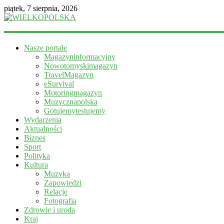
piątek, 7 sierpnia, 2026
WIELKOPOLSKA
Nasze portale
Magazyn
Magazyninformacyjny
informacyjny
Nowotomyskimagazyn
TravelMagazyn
eSurvival
Motoringmagazyn
Muzycznapolska
Gotujemytestujemy
Wydarzenia
Aktualności
Biznes
Sport
Polityka
Kultura
Muzyka
Zapowiedzi
Relacje
Fotografia
Zdrowie i uroda
Kraj