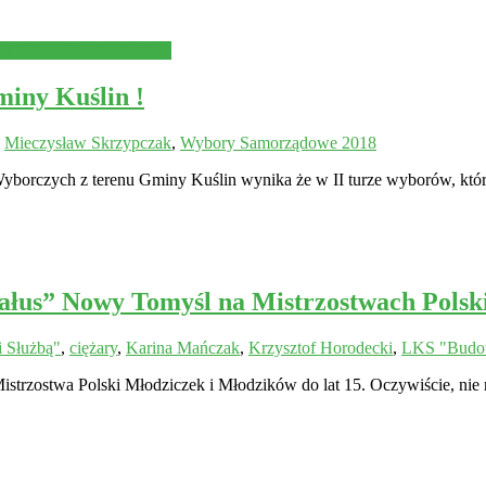
RY SAMORZĄDOWE
iny Kuślin !
,
Mieczysław Skrzypczak
,
Wybory Samorządowe 2018
Wyborczych z terenu Gminy Kuślin wynika że w II turze wyborów, któ
us” Nowy Tomyśl na Mistrzostwach Polski 
 Służbą"
,
ciężary
,
Karina Mańczak
,
Krzysztof Horodecki
,
LKS "Budow
Mistrzostwa Polski Młodziczek i Młodzików do lat 15. Oczywiście, nie