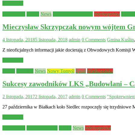
Read more
Aktualności
Kuślin
News
powiat nowotomyski
Wielkopolska
WYBO
Mieczysław Skrzypczak nowym wójtem Gm
4 listopada, 2018
5 listopada, 2018
admin
0 Comments
Gmina Kuślin
Z nieoficjalnych informacji jakie docierają z Obwodowych Komisji 
Read more
Kuślin
młodzież
News
Nowy Tomyśl
Sport
Wielkopolska
Sukcesy zawodników LKS „Budowlani – Cał
2 listopada, 2017
2 listopada, 2017
admin
0 Comments
"Spokrewnieni
27 października w Białkach koło Siedlec rozpoczęły się trzydniowe 
Read more
Aktualności
Bezpieczeństwo
Kuślin
News
Wielkopolska