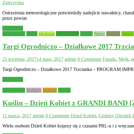
Zgierzynka
Ostrzeżenia meteorologiczne potwierdziły nadejście nawałnicy, cha
przez powiat
Read more
Aktualności
dzieci
ekologia
Gospodarka
Kuślin
News
Ogólne
Ogród
Targi Ogrodniczo – Działkowe 2017 Trzc
25 kwietnia, 2017
14 maja, 2017
admin
0 Comments
Fanatic
,
Mejk
,
p
Targi Ogrodniczo – Działkowe 2017 Trzcianka – PROGRAM IMPREZ
Read more
Aktualności
Kobiety
koncert
Kuślin
Kuślin – Dzień Kobiet z GRANDI BAND 
11 marca, 2017
admin
0 Comments
Dzień Kobiet
,
Gminny Ośrodek K
Wielu osobom Dzień Kobiet kojarzy się z czasami PRL-u i z wręcz