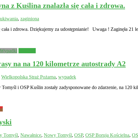
 Kuślina znalazła się cała i zdrowa.
ukiwania
,
zaginiona
ła i zdrowa. Dziękujemy za udostępnianie! Uwaga ! Zaginęła 21 le
Wypadki
wystawa
asy na na 120 kilometrze autostrady A2
,
Wielkopolska Straż Pożarna
,
wypadek
y Tomyśl i OSP Kuślin zostały zadysponowane do zdarzenie, na 120 kil
na
yski
y Tomyśl
,
Nawałnice
,
Nowy Tomyśl
,
OSP
,
OSP Boruja Kościelna
,
OS