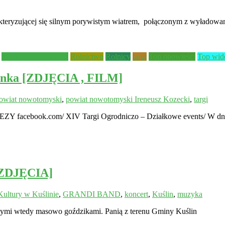
rakteryzującej się silnym porywistym wiatrem, połączonym z wyładowa
powiat nowotomyski
Rolnictwo
Rolnicy
targi
Top opowieści
Top wid
ianka [ZDJĘCIA , FILM]
owiat nowotomyski
,
powiat nowotomyski Ireneusz Kozecki
,
targi
Y facebook.com/ XIV Targi Ogrodniczo – Działkowe events/ W dni
[ZDJĘCIA]
ultury w Kuślinie
,
GRANDI BAND
,
koncert
,
Kuślin
,
muzyka
anymi wtedy masowo goździkami. Panią z terenu Gminy Kuślin