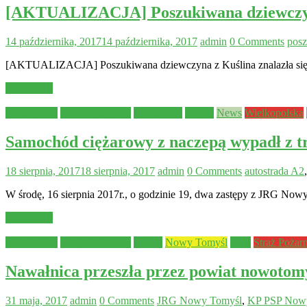
[AKTUALIZACJA] Poszukiwana dziewczyna z
14 października, 2017
14 października, 2017
admin
0 Comments
posz
[AKTUALIZACJA] Poszukiwana dziewczyna z Kuślina znalazła się ca
Read more
Aktualności
Bezpieczeństwo
Komunikat
Kuślin
News
Wielkopolska
Samochód ciężarowy z naczepą wypadł z tr
18 sierpnia, 2017
18 sierpnia, 2017
admin
0 Comments
autostrada A2
W środę, 16 sierpnia 2017r., o godzinie 19, dwa zastępy z JRG Now
Read more
Aktualności
Bezpieczeństwo
Kuślin
Nowy Tomyśl
OSP
Straż Pożar
Nawałnica przeszła przez powiat nowotom
31 maja, 2017
admin
0 Comments
JRG Nowy Tomyśl
,
KP PSP Now