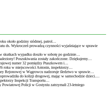
roku około godziny siódmej, patrol…
eratu ds. Wykroczeń prowadzą czynności wyjaśniające w sprawie
 w skutkach wypadku doszło w sobotę po godzinie…
leziony! Poszukiwania zostały zakończone. Dziękujemy…
 krajowej numer 32 pomiędzy Ptaszkowem i…
26 roku w miejscowości Antonin, inspektorzy…
atury Rejonowej w Wągrowcu nadzoruje śledztwo w sprawie…
doprowadziła do kolizji drogowej, mając w samochodzie dzieci.…
spektorzy Inspekcji Transportu…
 Powiatowej Policji w Gostyniu zatrzymali 23-letniego