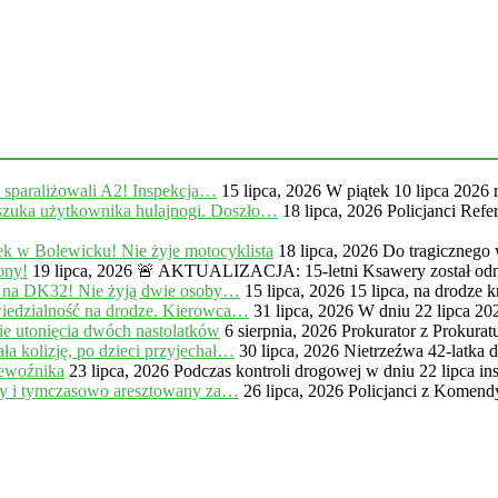
, sparaliżowali A2! Inspekcja…
15 lipca, 2026
W piątek 10 lipca 2026 
zuka użytkownika hulajnogi. Doszło…
18 lipca, 2026
Policjanci Ref
k w Bolewicku! Nie żyje motocyklista
18 lipca, 2026
Do tragicznego
ony!
19 lipca, 2026
🚨 AKTUALIZACJA: 15-letni Ksawery został odna
 na DK32! Nie żyją dwie osoby…
15 lipca, 2026
15 lipca, na drodze
iedzialność na drodze. Kierowca…
31 lipca, 2026
W dniu 22 lipca 20
e utonięcia dwóch nastolatków
6 sierpnia, 2026
Prokurator z Prokur
a kolizję, po dzieci przyjechał…
30 lipca, 2026
Nietrzeźwa 42-latka 
zewoźnika
23 lipca, 2026
Podczas kontroli drogowej w dniu 22 lipca in
ny i tymczasowo aresztowany za…
26 lipca, 2026
Policjanci z Komendy