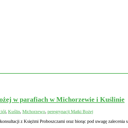
żej w parafiach w Michorzewie i Kuślinie
iół
,
Kuślin
,
Michorzewo
,
peregrynacji Matki Bożej
nsultacji z Księżmi Proboszczami oraz biorąc pod uwagę zalecenia sa