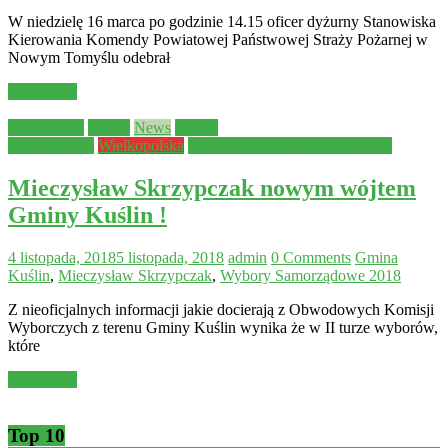
W niedzielę 16 marca po godzinie 14.15 oficer dyżurny Stanowiska
Kierowania Komendy Powiatowej Państwowej Straży Pożarnej w
Nowym Tomyślu odebrał
Read more
Aktualności
Kuślin
News
powiat
nowotomyski
Wielkopolska
WYBORY SAMORZĄDOWE
Mieczysław Skrzypczak nowym wójtem
Gminy Kuślin !
4 listopada, 2018
5 listopada, 2018
admin
0 Comments
Gmina
Kuślin
,
Mieczysław Skrzypczak
,
Wybory Samorządowe 2018
Z nieoficjalnych informacji jakie docierają z Obwodowych Komisji
Wyborczych z terenu Gminy Kuślin wynika że w II turze wyborów,
które
Read more
Top 10