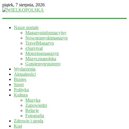
piątek, 7 sierpnia, 2026
WIELKOPOLSKA
Nasze portale
Magazyn
Magazyninformacyjny
informacyjny
Nowotomyskimagazyn
TravelMagazyn
eSurvival
Motoringmagazyn
Muzycznapolska
Gotujemytestujemy
Wydarzenia
Aktualności
Biznes
Sport
Polityka
Kultura
Muzyka
Zapowiedzi
Relacje
Fotografia
Zdrowie i uroda
Kraj