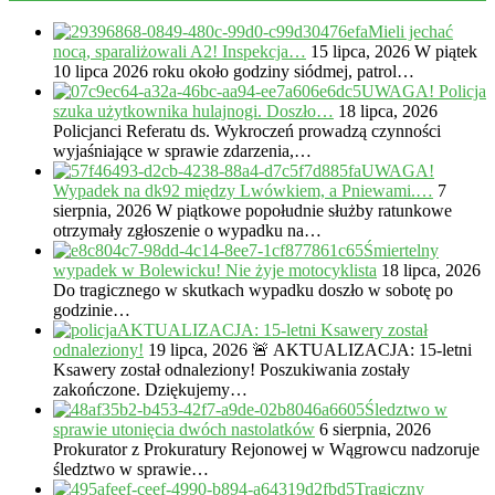
Mieli jechać
nocą, sparaliżowali A2! Inspekcja…
15 lipca, 2026
W piątek
10 lipca 2026 roku około godziny siódmej, patrol…
UWAGA! Policja
szuka użytkownika hulajnogi. Doszło…
18 lipca, 2026
Policjanci Referatu ds. Wykroczeń prowadzą czynności
wyjaśniające w sprawie zdarzenia,…
UWAGA!
Wypadek na dk92 między Lwówkiem, a Pniewami.…
7
sierpnia, 2026
W piątkowe popołudnie służby ratunkowe
otrzymały zgłoszenie o wypadku na…
Śmiertelny
wypadek w Bolewicku! Nie żyje motocyklista
18 lipca, 2026
Do tragicznego w skutkach wypadku doszło w sobotę po
godzinie…
AKTUALIZACJA: 15-letni Ksawery został
odnaleziony!
19 lipca, 2026
🚨 AKTUALIZACJA: 15-letni
Ksawery został odnaleziony! Poszukiwania zostały
zakończone. Dziękujemy…
Śledztwo w
sprawie utonięcia dwóch nastolatków
6 sierpnia, 2026
Prokurator z Prokuratury Rejonowej w Wągrowcu nadzoruje
śledztwo w sprawie…
Tragiczny