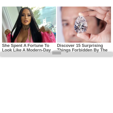
O nas
Wielkopolska magazyn informacyjny.pl
Kontakt:
redakcja@wielkopolskamagazyn.pl
784 901 059