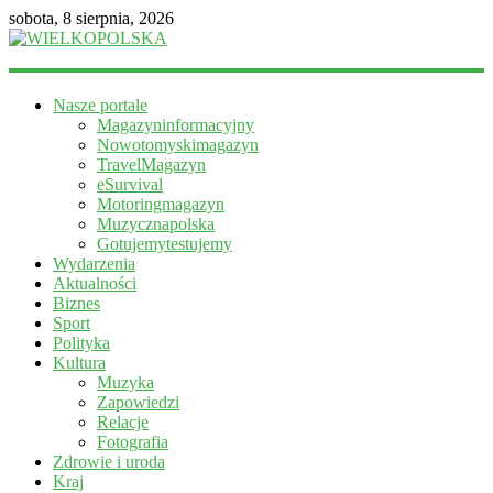
sobota, 8 sierpnia, 2026
WIELKOPOLSKA
Nasze portale
Magazyn
Magazyninformacyjny
informacyjny
Nowotomyskimagazyn
TravelMagazyn
eSurvival
Motoringmagazyn
Muzycznapolska
Gotujemytestujemy
Wydarzenia
Aktualności
Biznes
Sport
Polityka
Kultura
Muzyka
Zapowiedzi
Relacje
Fotografia
Zdrowie i uroda
Kraj