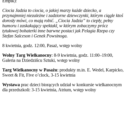
Empik):
Ciocia Jadzia to ciocia, o jakiej marzy każde dziecko, a
przynajmniej niezależne i zadziorne dziewczynki, którym ciągle ktoś
dorosły mówi, co mają robić. „Ciocia Jadzia” to ciepły, pełny
humoru i zaskakujący spektakl, w którym zobaczymy prócz
tytułowej bohaterki inne barwne postaci jak Pelagia Rzepa czy
Stefan Salceson i Genek Powsinoga.
8 kwietnia, godz. 12:00, Pasaż, wstęp wolny
Wolny Targ Wielkanocny
: 8-9 kwietnia, godz. 11:00–19:00,
Galeria na Dziedzińcu Sztuki, wstęp wolny
Targ Wielkanocny w Pasażu
: produkty m.in. E. Wedel, Karpicko,
Sweet & Fit, Five o’clock, 3-15 kwietnia
Wystawa
prac dzieci biorących udział w konkursie wielkanocnym
dla przedszkoli: 3-15 kwietnia, Atrium, wstęp wolny