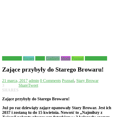
Aktualności
Biznes
dzieci
Gadżety
Moda
Poznań
Stary Browar
Zające przybyły do Starego Browaru!
21 marca, 2017
admin
0 Comments
Poznań
,
Stary Browar
3
Share
Tweet
SHARES
Zające przybyły do Starego Browaru!
Już po raz dziewiąty zające opanowały Stary Browar. Jest ich
2037 i zostaną tu do 15 kwietnia. Nowość to „Najmilszy z