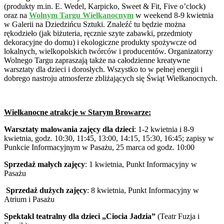
(produkty m.in. E. Wedel, Karpicko, Sweet & Fit, Five o’clock)
oraz na
Wolnym Targu Wielkanocnym
w weekend 8-9 kwietnia
w Galerii na Dziedzińcu Sztuki. Znaleźć tu będzie można
rękodzieło (jak biżuteria, ręcznie szyte zabawki, przedmioty
dekoracyjne do domu) i ekologiczne produkty spożywcze od
lokalnych, wielkopolskich twórców i producentów. Organizatorzy
Wolnego Targu zapraszają także na całodzienne kreatywne
warsztaty dla dzieci i dorosłych. Wszystko to w pełnej energii i
dobrego nastroju atmosferze zbliżających się Świąt Wielkanocnych.
Wielkanocne atrakcje w Starym Browarze:
Warsztaty malowania zajęcy dla dzieci
: 1-2 kwietnia i 8-9
kwietnia, godz. 10:30, 11:45, 13:00, 14:15, 15:30, 16:45; zapisy w
Punkcie Informacyjnym w Pasażu, 25 marca od godz. 10:00
Sprzedaż małych zajęcy
: 1 kwietnia, Punkt Informacyjny w
Pasażu
Sprzedaż dużych zajęcy
: 8 kwietnia, Punkt Informacyjny w
Atrium i Pasażu
Spektakl teatralny dla dzieci „Ciocia Jadzia”
(Teatr Fuzja i