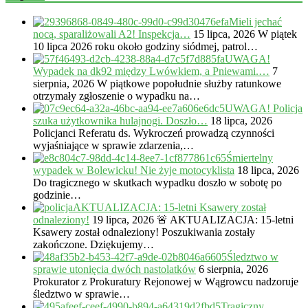
Mieli jechać
nocą, sparaliżowali A2! Inspekcja…
15 lipca, 2026
W piątek
10 lipca 2026 roku około godziny siódmej, patrol…
UWAGA!
Wypadek na dk92 między Lwówkiem, a Pniewami.…
7
sierpnia, 2026
W piątkowe popołudnie służby ratunkowe
otrzymały zgłoszenie o wypadku na…
UWAGA! Policja
szuka użytkownika hulajnogi. Doszło…
18 lipca, 2026
Policjanci Referatu ds. Wykroczeń prowadzą czynności
wyjaśniające w sprawie zdarzenia,…
Śmiertelny
wypadek w Bolewicku! Nie żyje motocyklista
18 lipca, 2026
Do tragicznego w skutkach wypadku doszło w sobotę po
godzinie…
AKTUALIZACJA: 15-letni Ksawery został
odnaleziony!
19 lipca, 2026
🚨 AKTUALIZACJA: 15-letni
Ksawery został odnaleziony! Poszukiwania zostały
zakończone. Dziękujemy…
Śledztwo w
sprawie utonięcia dwóch nastolatków
6 sierpnia, 2026
Prokurator z Prokuratury Rejonowej w Wągrowcu nadzoruje
śledztwo w sprawie…
Tragiczny