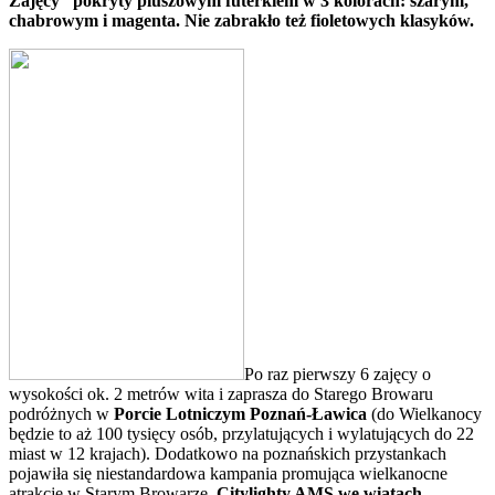
Zajęcy” pokryty pluszowym futerkiem w 3 kolorach: szarym,
chabrowym i magenta. Nie zabrakło też fioletowych klasyków.
Po raz pierwszy 6 zajęcy o
wysokości ok. 2 metrów wita i zaprasza do Starego Browaru
podróżnych w
Porcie Lotniczym Poznań-Ławica
(do Wielkanocy
będzie to aż 100 tysięcy osób, przylatujących i wylatujących do 22
miast w 12 krajach). Dodatkowo na poznańskich przystankach
pojawiła się niestandardowa kampania promująca wielkanocne
atrakcje w Starym Browarze.
Citylighty AMS we wiatach