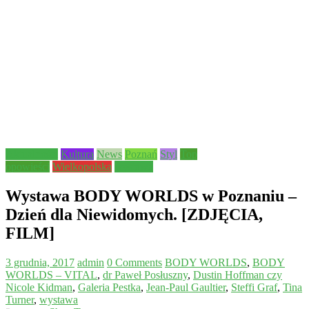
Aktualności
Kultura
News
Poznań
Styl
Top
opowieści
Wielkopolska
wystawa
Wystawa BODY WORLDS w Poznaniu –
Dzień dla Niewidomych. [ZDJĘCIA,
FILM]
3 grudnia, 2017
admin
0 Comments
BODY WORLDS
,
BODY
WORLDS – VITAL
,
dr Paweł Posłuszny
,
Dustin Hoffman czy
Nicole Kidman
,
Galeria Pestka
,
Jean-Paul Gaultier
,
Steffi Graf
,
Tina
Turner
,
wystawa