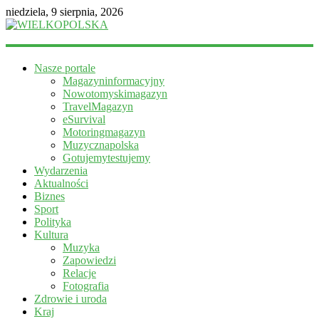
niedziela, 9 sierpnia, 2026
WIELKOPOLSKA
Nasze portale
Magazyn
Magazyninformacyjny
informacyjny
Nowotomyskimagazyn
TravelMagazyn
eSurvival
Motoringmagazyn
Muzycznapolska
Gotujemytestujemy
Wydarzenia
Aktualności
Biznes
Sport
Polityka
Kultura
Muzyka
Zapowiedzi
Relacje
Fotografia
Zdrowie i uroda
Kraj