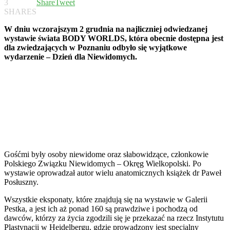
3
Share
Tweet
SHARES
W dniu wczorajszym 2 grudnia na najliczniej odwiedzanej
wystawie świata BODY WORLDS, która obecnie dostępna jest
dla zwiedzających w Poznaniu odbyło się wyjątkowe
wydarzenie – Dzień dla Niewidomych.
Gośćmi były osoby niewidome oraz słabowidzące, członkowie
Polskiego Związku Niewidomych – Okręg Wielkopolski. Po
wystawie oprowadzał autor wielu anatomicznych książek dr Paweł
Posłuszny.
Wszystkie eksponaty, które znajdują się na wystawie w Galerii
Pestka, a jest ich aż ponad 160 są prawdziwe i pochodzą od
dawców, którzy za życia zgodzili się je przekazać na rzecz Instytutu
Plastynacji w Heidelbergu, gdzie prowadzony jest specjalny