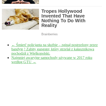
←
Śmierć policjanta na służbie – zginął postrzelony przez
bandytę ! Zabity gangster, który strzelał z kałasznikowa
pochodził z Wielkopolski.
Najmniej awaryjne samochody używane w 2017 roku
według GTU
→