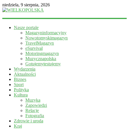
niedziela, 9 sierpnia, 2026
WIELKOPOLSKA
Nasze portale
Magazyn
Magazyninformacyjny
informacyjny
Nowotomyskimagazyn
TravelMagazyn
eSurvival
Motoringmagazyn
Muzycznapolska
Gotujemytestujemy
Wydarzenia
Aktualności
Biznes
Sport
Polityka
Kultura
Muzyka
Zapowiedzi
Relacje
Fotografia
Zdrowie i uroda
Kraj