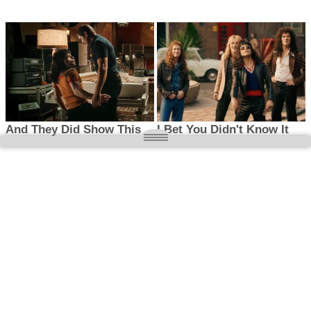
O nas
Wielkopolska magazyn informacyjny.pl
Kontakt:
redakcja@wielkopolskamagazyn.pl
784 901 059