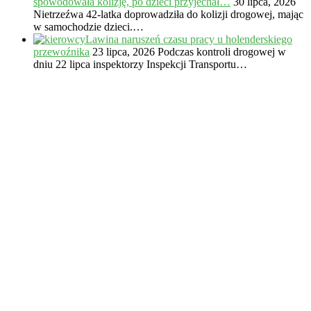
spowodowała kolizję, po dzieci przyjechał…
30 lipca, 2026
Nietrzeźwa 42-latka doprowadziła do kolizji drogowej, mając
w samochodzie dzieci.…
Lawina naruszeń czasu pracy u holenderskiego
przewoźnika
23 lipca, 2026
Podczas kontroli drogowej w
dniu 22 lipca inspektorzy Inspekcji Transportu…