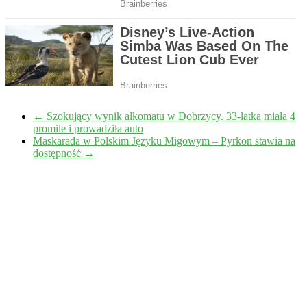
←
Szokujący wynik alkomatu w Dobrzycy. 33-latka miała 4
promile i prowadziła auto
Maskarada w Polskim Języku Migowym – Pyrkon stawia na
dostępność
→