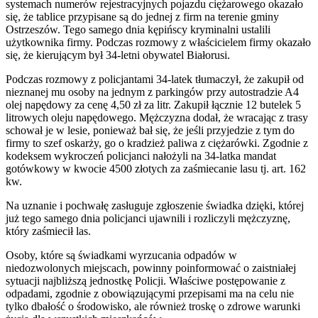
systemach numerów rejestracyjnych pojazdu ciężarowego okazało
się, że tablice przypisane są do jednej z firm na terenie gminy
Ostrzeszów. Tego samego dnia kępińscy kryminalni ustalili
użytkownika firmy. Podczas rozmowy z właścicielem firmy okazało
się, że kierującym był 34-letni obywatel Białorusi.
Podczas rozmowy z policjantami 34-latek tłumaczył, że zakupił od
nieznanej mu osoby na jednym z parkingów przy autostradzie A4
olej napędowy za cenę 4,50 zł za litr. Zakupił łącznie 12 butelek 5
litrowych oleju napędowego. Mężczyzna dodał, że wracając z trasy
schował je w lesie, ponieważ bał się, że jeśli przyjedzie z tym do
firmy to szef oskarży, go o kradzież paliwa z ciężarówki. Zgodnie z
kodeksem wykroczeń policjanci nałożyli na 34-latka mandat
gotówkowy w kwocie 4500 złotych za zaśmiecanie lasu tj. art. 162
kw.
Na uznanie i pochwałę zasługuje zgłoszenie świadka dzięki, której
już tego samego dnia policjanci ujawnili i rozliczyli mężczyznę,
który zaśmiecił las.
Osoby, które są świadkami wyrzucania odpadów w
niedozwolonych miejscach, powinny poinformować o zaistniałej
sytuacji najbliższą jednostkę Policji. Właściwe postępowanie z
odpadami, zgodnie z obowiązującymi przepisami ma na celu nie
tylko dbałość o środowisko, ale również troskę o zdrowe warunki