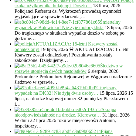
UWAGA! Policja
szuka użytkownika hulajnogi. Doszło…
18 lipca, 2026
Policjanci Referatu ds. Wykroczeń prowadzą czynności
wyjaśniające w sprawie zdarzenia,…
Śmiertelny
wypadek w Bolewicku! Nie żyje motocyklista
18 lipca, 2026
Do tragicznego w skutkach wypadku doszło w sobotę po
godzinie…
AKTUALIZACJA: 15-letni Ksawery został
odnaleziony!
19 lipca, 2026
🚨 AKTUALIZACJA: 15-letni
Ksawery został odnaleziony! Poszukiwania zostały
zakończone. Dziękujemy…
Śledztwo w
sprawie utonięcia dwóch nastolatków
6 sierpnia, 2026
Prokurator z Prokuratury Rejonowej w Wągrowcu nadzoruje
śledztwo w sprawie…
Tragiczny
wypadek na DK32! Nie żyją dwie osoby…
15 lipca, 2026
15
lipca, na drodze krajowej numer 32 pomiędzy Ptaszkowem
i…
Skrajna
nieodpowiedzialność na drodze. Kierowca…
31 lipca, 2026
W dniu 22 lipca 2026 roku w miejscowości Antonin,
inspektorzy…
Pijana