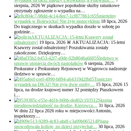
Wypadek na dk92 między Lwówkiem, a Pniewami.…
7
sierpnia, 2026
W piątkowe popołudnie służby ratunkowe
otrzymały zgłoszenie o wypadku na…
Śmiertelny
wypadek w Bolewicku! Nie żyje motocyklista
18 lipca, 2026
Do tragicznego w skutkach wypadku doszło w sobotę po
godzinie…
AKTUALIZACJA: 15-letni Ksawery został
odnaleziony!
19 lipca, 2026
🚨 AKTUALIZACJA: 15-letni
Ksawery został odnaleziony! Poszukiwania zostały
zakończone. Dziękujemy…
Śledztwo w
sprawie utonięcia dwóch nastolatków
6 sierpnia, 2026
Prokurator z Prokuratury Rejonowej w Wągrowcu nadzoruje
śledztwo w sprawie…
Tragiczny
wypadek na DK32! Nie żyją dwie osoby…
15 lipca, 2026
15
lipca, na drodze krajowej numer 32 pomiędzy Ptaszkowem
i…
Skrajna
nieodpowiedzialność na drodze. Kierowca…
31 lipca, 2026
W dniu 22 lipca 2026 roku w miejscowości Antonin,
inspektorzy…
Pijana
spowodowała kolizję, po dzieci przyjechał…
30 lipca, 2026