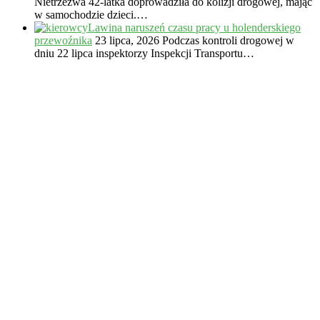
Nietrzeźwa 42-latka doprowadziła do kolizji drogowej, mając
w samochodzie dzieci.…
Lawina naruszeń czasu pracy u holenderskiego
przewoźnika
23 lipca, 2026
Podczas kontroli drogowej w
dniu 22 lipca inspektorzy Inspekcji Transportu…