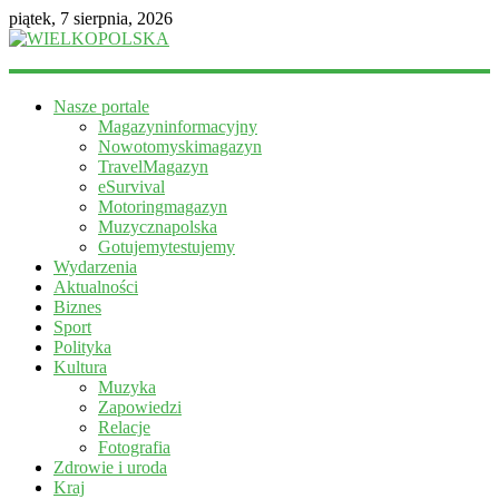
piątek, 7 sierpnia, 2026
WIELKOPOLSKA
Nasze portale
Magazyn
Magazyninformacyjny
informacyjny
Nowotomyskimagazyn
TravelMagazyn
eSurvival
Motoringmagazyn
Muzycznapolska
Gotujemytestujemy
Wydarzenia
Aktualności
Biznes
Sport
Polityka
Kultura
Muzyka
Zapowiedzi
Relacje
Fotografia
Zdrowie i uroda
Kraj