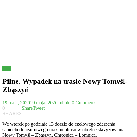
Inne
Pilne. Wypadek na trasie Nowy Tomyśl-
Zbąszyń
19 maja, 2026
19 maja, 2026
admin
0 Comments
0
Share
Tweet
SHARES
We wtorek po godzinie 13 doszło do czołowego zderzenia
samochodu osobowego oraz autobusu w obrębie skrzyżowania
Nowy Tomyśl – Zbąszyn, Chrosnica – Łomnica.