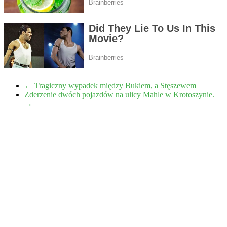
←
Tragiczny wypadek między Bukiem, a Stęszewem
Zderzenie dwóch pojazdów na ulicy Mahle w Krotoszynie.
→