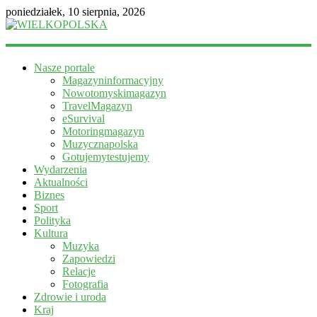
poniedziałek, 10 sierpnia, 2026
WIELKOPOLSKA
Nasze portale
Magazyn
Magazyninformacyjny
informacyjny
Nowotomyskimagazyn
TravelMagazyn
eSurvival
Motoringmagazyn
Muzycznapolska
Gotujemytestujemy
Wydarzenia
Aktualności
Biznes
Sport
Polityka
Kultura
Muzyka
Zapowiedzi
Relacje
Fotografia
Zdrowie i uroda
Kraj