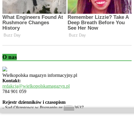
O nas
Wielkopolska magazyn informacyjny.pl
Kontakt:
redakcja@wielkopolskamagazyn.pl
784 901 059
Rejestr dzienników i czasopism
- Sąd Okręgowy w Poznaniu nr RPR 3637
REDAKTOR NACZELNY / WYDAWCA
Maciej Ignacy Kasprzak
Adres redakcji: Os, Batorego 28/11 64-300 Nowy Tomyśl