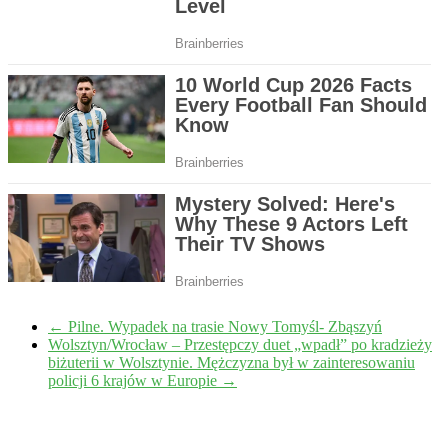
←
Pilne. Wypadek na trasie Nowy Tomyśl- Zbąszyń
Wolsztyn/Wrocław – Przestępczy duet „wpadł” po kradzieży
biżuterii w Wolsztynie. Mężczyzna był w zainteresowaniu
policji 6 krajów w Europie
→