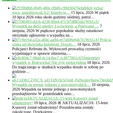
Mieli jechać
nocą, sparaliżowali A2! Inspekcja…
15 lipca, 2026
W piątek
10 lipca 2026 roku około godziny siódmej, patrol…
UWAGA!
Wypadek na dk92 między Lwówkiem, a Pniewami.…
7
sierpnia, 2026
W piątkowe popołudnie służby ratunkowe
otrzymały zgłoszenie o wypadku na…
UWAGA! Policja
szuka użytkownika hulajnogi. Doszło…
18 lipca, 2026
Policjanci Referatu ds. Wykroczeń prowadzą czynności
wyjaśniające w sprawie zdarzenia,…
Śmiertelny
wypadek w Bolewicku! Nie żyje motocyklista
18 lipca, 2026
Do tragicznego w skutkach wypadku doszło w sobotę po
godzinie…
Wypadek na terenie jednego z nowotomyskich…
10 sierpnia,
2026
Wypadek na terenie jednego z nowotomyskich
przedsiębiorstw W poniedziałek rano…
AKTUALIZACJA: 15-letni Ksawery został
odnaleziony!
19 lipca, 2026
🚨 AKTUALIZACJA: 15-letni
Ksawery został odnaleziony! Poszukiwania zostały
zakończone. Dziękujemy…