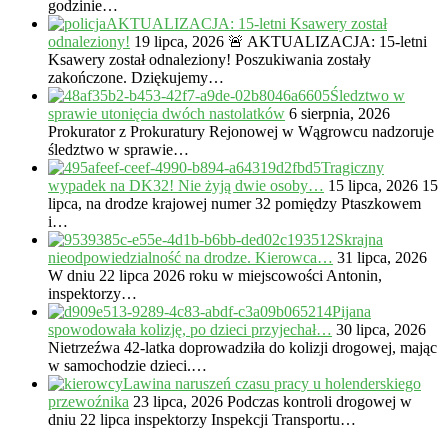
godzinie…
AKTUALIZACJA: 15-letni Ksawery został
odnaleziony!
19 lipca, 2026
🚨 AKTUALIZACJA: 15-letni
Ksawery został odnaleziony! Poszukiwania zostały
zakończone. Dziękujemy…
Śledztwo w
sprawie utonięcia dwóch nastolatków
6 sierpnia, 2026
Prokurator z Prokuratury Rejonowej w Wągrowcu nadzoruje
śledztwo w sprawie…
Tragiczny
wypadek na DK32! Nie żyją dwie osoby…
15 lipca, 2026
15
lipca, na drodze krajowej numer 32 pomiędzy Ptaszkowem
i…
Skrajna
nieodpowiedzialność na drodze. Kierowca…
31 lipca, 2026
W dniu 22 lipca 2026 roku w miejscowości Antonin,
inspektorzy…
Pijana
spowodowała kolizję, po dzieci przyjechał…
30 lipca, 2026
Nietrzeźwa 42-latka doprowadziła do kolizji drogowej, mając
w samochodzie dzieci.…
Lawina naruszeń czasu pracy u holenderskiego
przewoźnika
23 lipca, 2026
Podczas kontroli drogowej w
dniu 22 lipca inspektorzy Inspekcji Transportu…