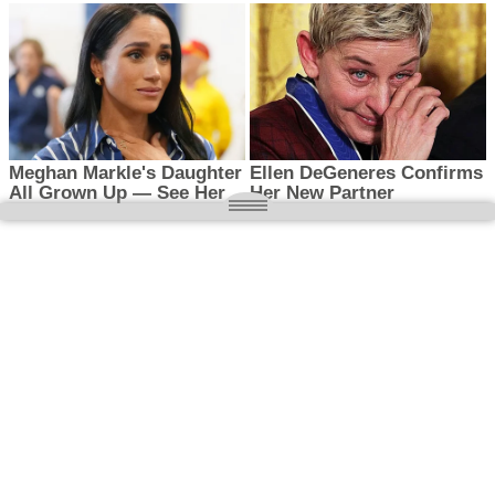
O nas
Wielkopolska magazyn informacyjny.pl
Kontakt:
redakcja@wielkopolskamagazyn.pl
784 901 059
Rejestr dzienników i czasopism