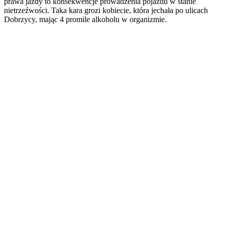
prawa jazdy to konsekwencje prowadzenia pojazdu w stanie
nietrzeźwości. Taka kara grozi kobiecie, która jechała po ulicach
Dobrzycy, mając 4 promile alkoholu w organizmie.