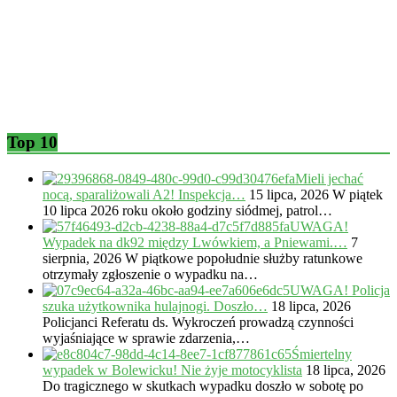
Top 10
Mieli jechać
nocą, sparaliżowali A2! Inspekcja…
15 lipca, 2026
W piątek
10 lipca 2026 roku około godziny siódmej, patrol…
UWAGA!
Wypadek na dk92 między Lwówkiem, a Pniewami.…
7
sierpnia, 2026
W piątkowe popołudnie służby ratunkowe
otrzymały zgłoszenie o wypadku na…
UWAGA! Policja
szuka użytkownika hulajnogi. Doszło…
18 lipca, 2026
Policjanci Referatu ds. Wykroczeń prowadzą czynności
wyjaśniające w sprawie zdarzenia,…
Śmiertelny
wypadek w Bolewicku! Nie żyje motocyklista
18 lipca, 2026
Do tragicznego w skutkach wypadku doszło w sobotę po