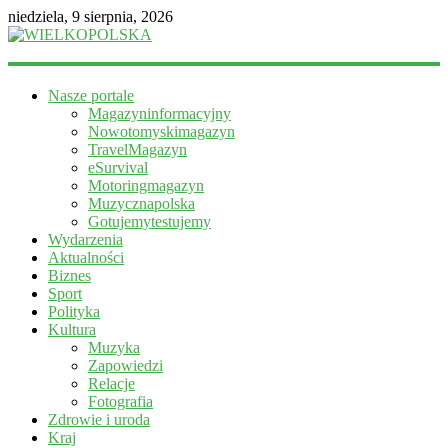
niedziela, 9 sierpnia, 2026
WIELKOPOLSKA
Nasze portale
Magazyn
Magazyninformacyjny
informacyjny
Nowotomyskimagazyn
TravelMagazyn
eSurvival
Motoringmagazyn
Muzycznapolska
Gotujemytestujemy
Wydarzenia
Aktualności
Biznes
Sport
Polityka
Kultura
Muzyka
Zapowiedzi
Relacje
Fotografia
Zdrowie i uroda
Kraj