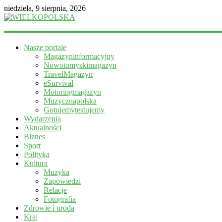
niedziela, 9 sierpnia, 2026
WIELKOPOLSKA
Nasze portale
Magazyn
Magazyninformacyjny
informacyjny
Nowotomyskimagazyn
TravelMagazyn
eSurvival
Motoringmagazyn
Muzycznapolska
Gotujemytestujemy
Wydarzenia
Aktualności
Biznes
Sport
Polityka
Kultura
Muzyka
Zapowiedzi
Relacje
Fotografia
Zdrowie i uroda
Kraj