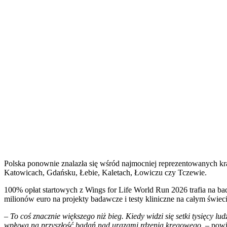
Polska ponownie znalazła się wśród najmocniej reprezentowanych k
Katowicach, Gdańsku, Łebie, Kaletach, Łowiczu czy Tczewie.
100% opłat startowych z Wings for Life World Run 2026 trafia na ba
milionów euro na projekty badawcze i testy kliniczne na całym świec
–
To coś znacznie większego niż bieg. Kiedy widzi się setki tysięcy lu
wpływa na przyszłość badań nad urazami rdzenia kręgowego.
– powie