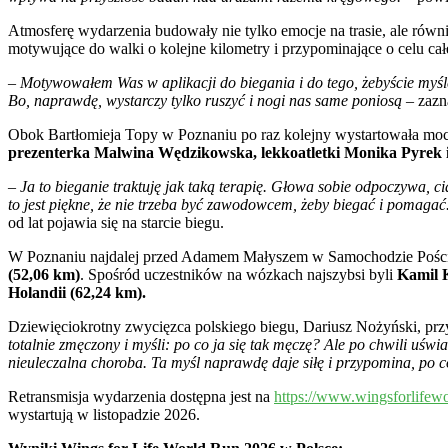
Atmosferę wydarzenia budowały nie tylko emocje na trasie, ale rów
motywujące do walki o kolejne kilometry i przypominające o celu ca
– Motywowałem Was w aplikacji do biegania i do tego, żebyście myśleli
Bo, naprawdę, wystarczy tylko ruszyć i nogi nas same poniosą
– zazn
Obok Bartłomieja Topy w Poznaniu po raz kolejny wystartowała mocna 
prezenterka Malwina Wędzikowska, lekkoatletki Monika Pyrek i 
– Ja to bieganie traktuję jak taką terapię. Głowa sobie odpoczywa, ci
to jest piękne, że nie trzeba być zawodowcem, żeby biegać i pomagać
od lat pojawia się na starcie biegu.
W Poznaniu najdalej przed Adamem Małyszem w Samochodzie Pośc
(52,06 km)
. Spośród uczestników na wózkach najszybsi byli
Kamil K
Holandii (62,24 km).
Dziewięciokrotny zwycięzca polskiego biegu, Dariusz Nożyński, przy
totalnie zmęczony i myśli: po co ja się tak męczę? Ale po chwili uświa
nieuleczalna choroba. Ta myśl naprawdę daje siłę i przypomina, po c
Retransmisja wydarzenia dostępna jest na
https://www.wingsforlifew
wystartują w listopadzie 2026.