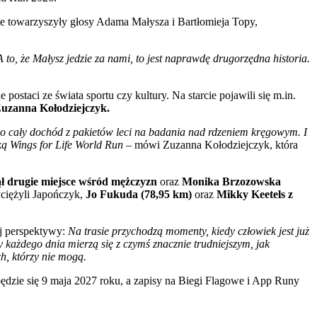
ie towarzyszyły głosy Adama Małysza i Bartłomieja Topy,
 to, że Małysz jedzie za nami, to jest naprawdę drugorzędna historia.
staci ze świata sportu czy kultury. Na starcie pojawili się m.in.
Zuzanna Kołodziejczyk.
h, bo cały dochód z pakietów leci na badania nad rdzeniem kręgowym. I
ką Wings for Life World Run
– mówi Zuzanna Kołodziejczyk, która
ął drugie miejsce wśród mężczyzn
oraz
Monika Brzozowska
ciężyli Japończyk,
Jo Fukuda (78,95 km)
oraz
Mikky Keetels z
ej perspektywy:
Na
trasie przychodzą momenty, kiedy człowiek jest już
zy każdego dnia mierzą się z czymś znacznie trudniejszym, jak
ch, którzy nie mogą
.
ędzie się 9 maja 2027 roku, a zapisy na Biegi Flagowe i App Runy