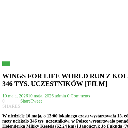
Inne
WINGS FOR LIFE WORLD RUN Z K
346 TYS. UCZESTNIKÓW [FILM]
10 maja, 2026
10 maja, 2026
admin
0 Comments
0
Share
Tweet
SHARES
W niedzielę 10 maja, o 13:00 lokalnego czasu wystartowała 13. 
mety uciekało 346 tys. uczestników, w Polsce wystartowało ponad
Holenderka Mikky Keetels (62,24 km) i Japończyk Jo Fukuda (78