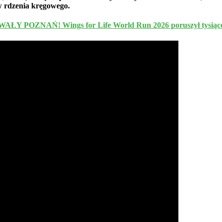
ów rdzenia kręgowego.
 POZNAŃ! Wings for Life World Run 2026 poruszył tysiące