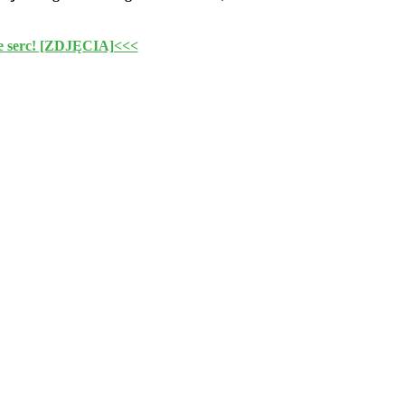
 serc! [ZDJĘCIA]<<<