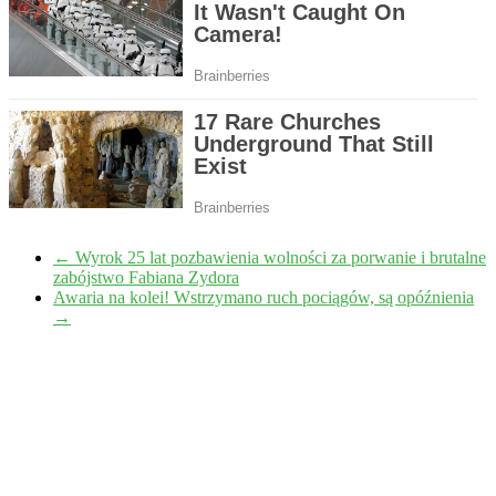
←
Wyrok 25 lat pozbawienia wolności za porwanie i brutalne
zabójstwo Fabiana Zydora
Awaria na kolei! Wstrzymano ruch pociągów, są opóźnienia
→