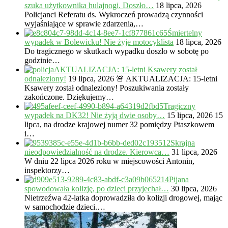
szuka użytkownika hulajnogi. Doszło…
18 lipca, 2026
Policjanci Referatu ds. Wykroczeń prowadzą czynności
wyjaśniające w sprawie zdarzenia,…
Śmiertelny
wypadek w Bolewicku! Nie żyje motocyklista
18 lipca, 2026
Do tragicznego w skutkach wypadku doszło w sobotę po
godzinie…
AKTUALIZACJA: 15-letni Ksawery został
odnaleziony!
19 lipca, 2026
🚨 AKTUALIZACJA: 15-letni
Ksawery został odnaleziony! Poszukiwania zostały
zakończone. Dziękujemy…
Tragiczny
wypadek na DK32! Nie żyją dwie osoby…
15 lipca, 2026
15
lipca, na drodze krajowej numer 32 pomiędzy Ptaszkowem
i…
Skrajna
nieodpowiedzialność na drodze. Kierowca…
31 lipca, 2026
W dniu 22 lipca 2026 roku w miejscowości Antonin,
inspektorzy…
Pijana
spowodowała kolizję, po dzieci przyjechał…
30 lipca, 2026
Nietrzeźwa 42-latka doprowadziła do kolizji drogowej, mając
w samochodzie dzieci.…