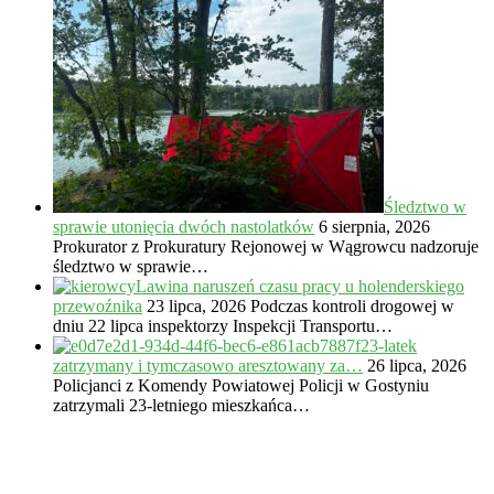
Śledztwo w
sprawie utonięcia dwóch nastolatków
6 sierpnia, 2026
Prokurator z Prokuratury Rejonowej w Wągrowcu nadzoruje
śledztwo w sprawie…
Lawina naruszeń czasu pracy u holenderskiego
przewoźnika
23 lipca, 2026
Podczas kontroli drogowej w
dniu 22 lipca inspektorzy Inspekcji Transportu…
23-latek
zatrzymany i tymczasowo aresztowany za…
26 lipca, 2026
Policjanci z Komendy Powiatowej Policji w Gostyniu
zatrzymali 23-letniego mieszkańca…