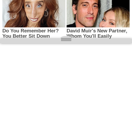
O nas
Wielkopolska magazyn informacyjny.pl
Kontakt:
redakcja@wielkopolskamagazyn.pl
784 901 059
Rejestr dzienników i czasopism
- Sąd Okręgowy w Poznaniu nr RPR 3637
REDAKTOR NACZELNY / WYDAWCA