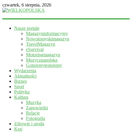
czwartek, 6 sierpnia, 2026
WIELKOPOLSKA
Nasze portale
Magazyn
Magazyninformacyjny
informacyjny
Nowotomyskimagazyn
TravelMagazyn
eSurvival
Motoringmagazyn
Muzycznapolska
Gotujemytestujemy
Wydarzenia
Aktualności
Biznes
Sport
Polityka
Kultura
Muzyka
Zapowiedzi
Relacje
Fotografia
Zdrowie i uroda
Kraj