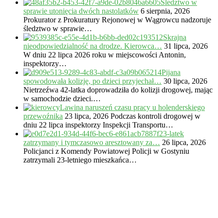
Śledztwo w
sprawie utonięcia dwóch nastolatków
6 sierpnia, 2026
Prokurator z Prokuratury Rejonowej w Wągrowcu nadzoruje
śledztwo w sprawie…
Skrajna
nieodpowiedzialność na drodze. Kierowca…
31 lipca, 2026
W dniu 22 lipca 2026 roku w miejscowości Antonin,
inspektorzy…
Pijana
spowodowała kolizję, po dzieci przyjechał…
30 lipca, 2026
Nietrzeźwa 42-latka doprowadziła do kolizji drogowej, mając
w samochodzie dzieci.…
Lawina naruszeń czasu pracy u holenderskiego
przewoźnika
23 lipca, 2026
Podczas kontroli drogowej w
dniu 22 lipca inspektorzy Inspekcji Transportu…
23-latek
zatrzymany i tymczasowo aresztowany za…
26 lipca, 2026
Policjanci z Komendy Powiatowej Policji w Gostyniu
zatrzymali 23-letniego mieszkańca…