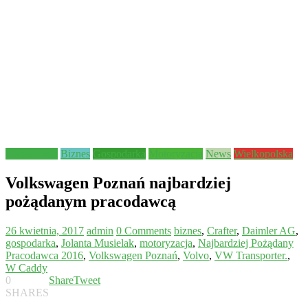
Aktualności
Biznes
Gospodarka
Motoryzacja
News
Wielkopolska
Volkswagen Poznań najbardziej
pożądanym pracodawcą
26 kwietnia, 2017
admin
0 Comments
biznes
,
Crafter
,
Daimler AG
,
gospodarka
,
Jolanta Musielak
,
motoryzacja
,
Najbardziej Pożądany
Pracodawca 2016
,
Volkswagen Poznań
,
Volvo
,
VW Transporter.
,
W Caddy
0
Share
Tweet
SHARES