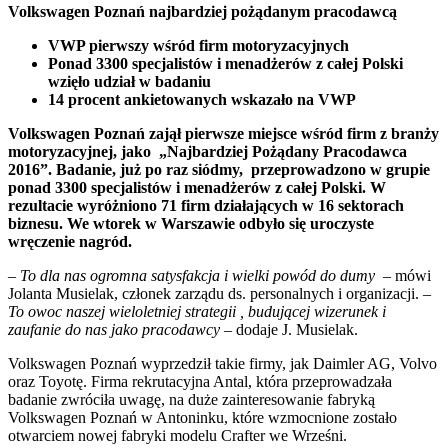
Volkswagen Poznań najbardziej pożądanym pracodawcą
VWP pierwszy wśród firm motoryzacyjnych
Ponad 3300 specjalistów i menadżerów z całej Polski
wzięło udział
w badaniu
14 procent ankietowanych wskazało na VWP
Volkswagen Poznań zajął pierwsze miejsce wśród firm z branży
motoryzacyjnej, jako „Najbardziej Pożądany Pracodawca
2016”. Badanie, już po raz siódmy, przeprowadzono w grupie
ponad 3300 specjalistów i menadżerów z całej Polski. W
rezultacie wyróżniono 71 firm działających w 16 sektorach
biznesu. We wtorek w Warszawie odbyło się uroczyste
wręczenie nagród.
–
To dla nas ogromna satysfakcja i wielki powód do dumy –
mówi
Jolanta Musielak, członek zarządu ds. personalnych i organizacji. –
To owoc naszej wieloletniej strategii , budującej wizerunek i
zaufanie do nas jako pracodawcy
– dodaje J. Musielak.
Volkswagen Poznań wyprzedził takie firmy, jak Daimler AG, Volvo
oraz Toyotę. Firma rekrutacyjna Antal, która przeprowadzała
badanie zwróciła uwagę, na duże zainteresowanie fabryką
Volkswagen Poznań w Antoninku, które wzmocnione zostało
otwarciem nowej fabryki modelu Crafter we Wrześni.