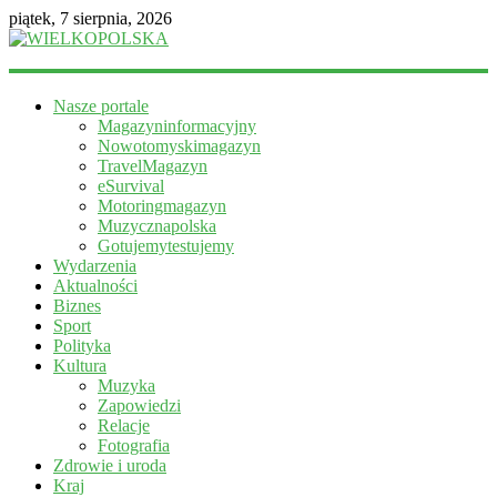
piątek, 7 sierpnia, 2026
WIELKOPOLSKA
Nasze portale
Magazyn
Magazyninformacyjny
informacyjny
Nowotomyskimagazyn
TravelMagazyn
eSurvival
Motoringmagazyn
Muzycznapolska
Gotujemytestujemy
Wydarzenia
Aktualności
Biznes
Sport
Polityka
Kultura
Muzyka
Zapowiedzi
Relacje
Fotografia
Zdrowie i uroda
Kraj