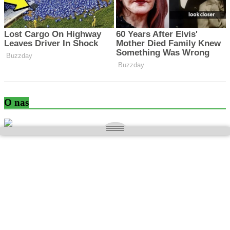
O nas
Wielkopolska magazyn informacyjny.pl
Kontakt:
redakcja@wielkopolskamagazyn.pl
784 901 059
Rejestr dzienników i czasopism
- Sąd Okręgowy w Poznaniu nr RPR 3637
REDAKTOR NACZELNY / WYDAWCA
Maciej Ignacy Kasprzak
Adres redakcji: Os, Batorego 28/11 64-300 Nowy Tomyśl