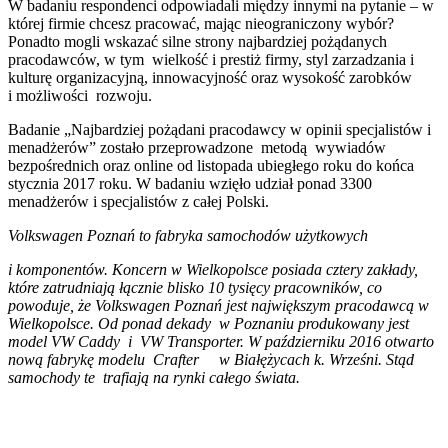
W badaniu respondenci odpowiadali między innymi na pytanie – w
której firmie chcesz pracować, mając nieograniczony wybór?
Ponadto mogli wskazać silne strony najbardziej pożądanych
pracodawców, w tym wielkość i prestiż firmy, styl zarzadzania i
kulturę organizacyjną, innowacyjność oraz wysokość zarobków
i możliwości rozwoju.
Badanie „Najbardziej pożądani pracodawcy w opinii specjalistów i
menadżerów” zostało przeprowadzone metodą wywiadów
bezpośrednich oraz online od listopada ubiegłego roku do końca
stycznia 2017 roku. W badaniu wzięło udział ponad 3300
menadżerów i specjalistów z całej Polski.
Volkswagen Poznań to fabryka samochodów użytkowych
i komponentów. Koncern w Wielkopolsce posiada cztery zakłady,
które zatrudniają łącznie blisko 10 tysięcy pracowników, co
powoduje, że Volkswagen Poznań jest największym pracodawcą w
Wielkopolsce. Od ponad dekady w Poznaniu produkowany jest
model VW Caddy i VW Transporter. W październiku 2016 otwarto
nową fabrykę modelu Crafter w Białężycach k. Wrześni. Stąd
samochody te trafiają na rynki całego świata.