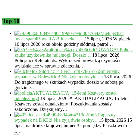
Top 10
Mieli jechać
nocą, sparaliżowali A2! Inspekcja…
15 lipca, 2026
W piątek
10 lipca 2026 roku około godziny siódmej, patrol…
UWAGA! Policja
szuka użytkownika hulajnogi. Doszło…
18 lipca, 2026
Policjanci Referatu ds. Wykroczeń prowadzą czynności
wyjaśniające w sprawie zdarzenia,…
Śmiertelny
wypadek w Bolewicku! Nie żyje motocyklista
18 lipca, 2026
Do tragicznego w skutkach wypadku doszło w sobotę po
godzinie…
AKTUALIZACJA: 15-letni Ksawery został
odnaleziony!
19 lipca, 2026
🚨 AKTUALIZACJA: 15-letni
Ksawery został odnaleziony! Poszukiwania zostały
zakończone. Dziękujemy…
Tragiczny
wypadek na DK32! Nie żyją dwie osoby…
15 lipca, 2026
15
lipca, na drodze krajowej numer 32 pomiędzy Ptaszkowem
i…