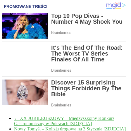
←
XX JUBILEUSZOWY – Międzyszkolny Konkurs
Gastronomiczny w Pniewach [ZDJĘCIA]
Nowy Tomyśl – Kolizja drogowa na 3 Stycznia [ZDJĘCIA]