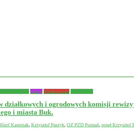
at nowotomyski
relacje
Wielkopolska
Wydarzenia
 działkowych i ogrodowych komisji rewizy
ego i miasta Buk.
Józef Kasprzak
,
Krzysztof Paszyk
,
OZ PZD Poznań
,
poseł Krzysztof 