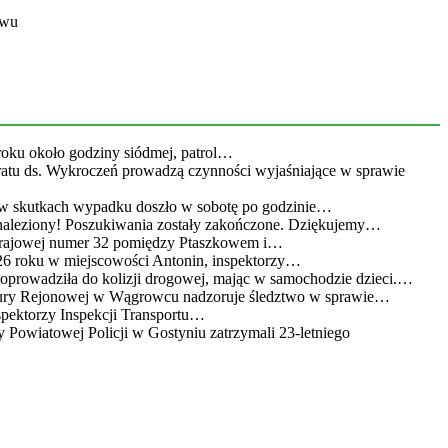
ywu
roku około godziny siódmej, patrol…
eratu ds. Wykroczeń prowadzą czynności wyjaśniające w sprawie
 w skutkach wypadku doszło w sobotę po godzinie…
leziony! Poszukiwania zostały zakończone. Dziękujemy…
 krajowej numer 32 pomiędzy Ptaszkowem i…
26 roku w miejscowości Antonin, inspektorzy…
doprowadziła do kolizji drogowej, mając w samochodzie dzieci.…
atury Rejonowej w Wągrowcu nadzoruje śledztwo w sprawie…
spektorzy Inspekcji Transportu…
 Powiatowej Policji w Gostyniu zatrzymali 23-letniego