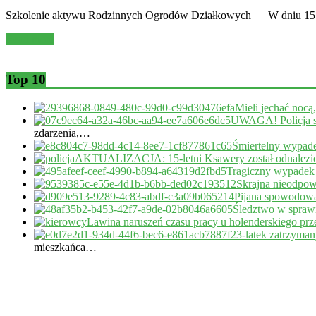
Szkolenie aktywu Rodzinnych Ogrodów Działkowych W dniu 15 lu
Read more
Top 10
Mieli jechać nocą
UWAGA! Policja s
zdarzenia,…
Śmiertelny wypade
AKTUALIZACJA: 15-letni Ksawery został odnalezi
Tragiczny wypadek
Skrajna nieodpow
Pijana spowodował
Śledztwo w sprawi
Lawina naruszeń czasu pracy u holenderskiego pr
23-latek zatrzyma
mieszkańca…