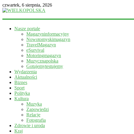
czwartek, 6 sierpnia, 2026
WIELKOPOLSKA
Nasze portale
Magazyn
Magazyninformacyjny
informacyjny
Nowotomyskimagazyn
TravelMagazyn
eSurvival
Motoringmagazyn
Muzycznapolska
Gotujemytestujemy
Wydarzenia
Aktualności
Biznes
Sport
Polityka
Kultura
Muzyka
Zapowiedzi
Relacje
Fotografia
Zdrowie i uroda
Kraj