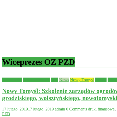
Wiceprezes OZ PZD
Aktualności
Bezpieczeństwo
Inne
News
Nowy Tomyśl
Porady
powi
Nowy Tomyśl: Szkolenie zarządów ogrodów
grodziskiego, wolsztyńskiego, nowotomyski
17 lutego, 2019
17 lutego, 2019
admin
0 Comments
druki finansowe
,
PZD