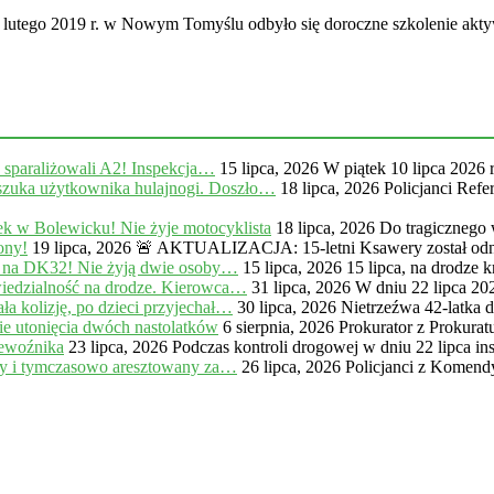
tego 2019 r. w Nowym Tomyślu odbyło się doroczne szkolenie akt
, sparaliżowali A2! Inspekcja…
15 lipca, 2026
W piątek 10 lipca 2026 
zuka użytkownika hulajnogi. Doszło…
18 lipca, 2026
Policjanci Ref
k w Bolewicku! Nie żyje motocyklista
18 lipca, 2026
Do tragicznego
ony!
19 lipca, 2026
🚨 AKTUALIZACJA: 15-letni Ksawery został odna
 na DK32! Nie żyją dwie osoby…
15 lipca, 2026
15 lipca, na drodze
iedzialność na drodze. Kierowca…
31 lipca, 2026
W dniu 22 lipca 20
a kolizję, po dzieci przyjechał…
30 lipca, 2026
Nietrzeźwa 42-latka 
e utonięcia dwóch nastolatków
6 sierpnia, 2026
Prokurator z Prokur
zewoźnika
23 lipca, 2026
Podczas kontroli drogowej w dniu 22 lipca in
ny i tymczasowo aresztowany za…
26 lipca, 2026
Policjanci z Komendy