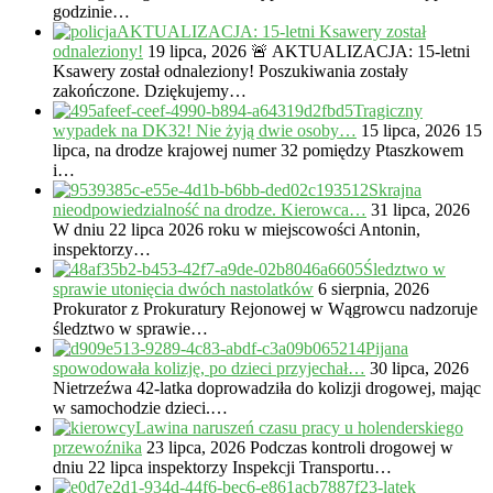
godzinie…
AKTUALIZACJA: 15-letni Ksawery został
odnaleziony!
19 lipca, 2026
🚨 AKTUALIZACJA: 15-letni
Ksawery został odnaleziony! Poszukiwania zostały
zakończone. Dziękujemy…
Tragiczny
wypadek na DK32! Nie żyją dwie osoby…
15 lipca, 2026
15
lipca, na drodze krajowej numer 32 pomiędzy Ptaszkowem
i…
Skrajna
nieodpowiedzialność na drodze. Kierowca…
31 lipca, 2026
W dniu 22 lipca 2026 roku w miejscowości Antonin,
inspektorzy…
Śledztwo w
sprawie utonięcia dwóch nastolatków
6 sierpnia, 2026
Prokurator z Prokuratury Rejonowej w Wągrowcu nadzoruje
śledztwo w sprawie…
Pijana
spowodowała kolizję, po dzieci przyjechał…
30 lipca, 2026
Nietrzeźwa 42-latka doprowadziła do kolizji drogowej, mając
w samochodzie dzieci.…
Lawina naruszeń czasu pracy u holenderskiego
przewoźnika
23 lipca, 2026
Podczas kontroli drogowej w
dniu 22 lipca inspektorzy Inspekcji Transportu…
23-latek