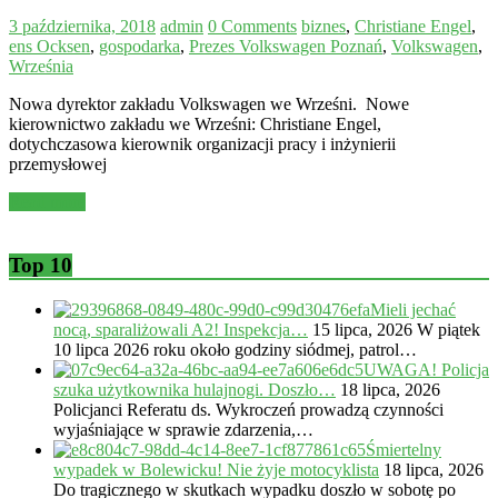
3 października, 2018
admin
0 Comments
biznes
,
Christiane Engel
,
ens Ocksen
,
gospodarka
,
Prezes Volkswagen Poznań
,
Volkswagen
,
Września
Nowa dyrektor zakładu Volkswagen we Wrześni. Nowe
kierownictwo zakładu we Wrześni: Christiane Engel,
dotychczasowa kierownik organizacji pracy i inżynierii
przemysłowej
Read more
Top 10
Mieli jechać
nocą, sparaliżowali A2! Inspekcja…
15 lipca, 2026
W piątek
10 lipca 2026 roku około godziny siódmej, patrol…
UWAGA! Policja
szuka użytkownika hulajnogi. Doszło…
18 lipca, 2026
Policjanci Referatu ds. Wykroczeń prowadzą czynności
wyjaśniające w sprawie zdarzenia,…
Śmiertelny
wypadek w Bolewicku! Nie żyje motocyklista
18 lipca, 2026
Do tragicznego w skutkach wypadku doszło w sobotę po