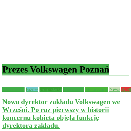
Prezes Volkswagen Poznań
Aktualności
Biznes
Gospodarka
Komunikat
Motoryzacja
News
Wiel
Nowa dyrektor zakładu Volkswagen we
Wrześni. Po raz pierwszy w historii
koncernu kobieta objęła funkcję
dyrektora zakładu.