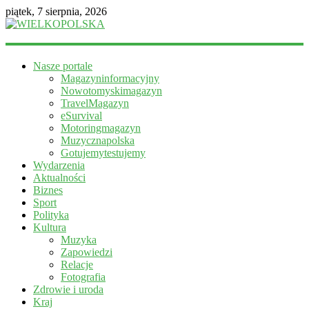
piątek, 7 sierpnia, 2026
WIELKOPOLSKA
Nasze portale
Magazyn
Magazyninformacyjny
informacyjny
Nowotomyskimagazyn
TravelMagazyn
eSurvival
Motoringmagazyn
Muzycznapolska
Gotujemytestujemy
Wydarzenia
Aktualności
Biznes
Sport
Polityka
Kultura
Muzyka
Zapowiedzi
Relacje
Fotografia
Zdrowie i uroda
Kraj