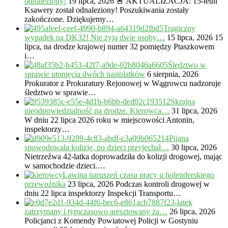
odnaleziony!
19 lipca, 2026
🚨 AKTUALIZACJA: 15-letni
Ksawery został odnaleziony! Poszukiwania zostały
zakończone. Dziękujemy…
Tragiczny
wypadek na DK32! Nie żyją dwie osoby…
15 lipca, 2026
15
lipca, na drodze krajowej numer 32 pomiędzy Ptaszkowem
i…
Śledztwo w
sprawie utonięcia dwóch nastolatków
6 sierpnia, 2026
Prokurator z Prokuratury Rejonowej w Wągrowcu nadzoruje
śledztwo w sprawie…
Skrajna
nieodpowiedzialność na drodze. Kierowca…
31 lipca, 2026
W dniu 22 lipca 2026 roku w miejscowości Antonin,
inspektorzy…
Pijana
spowodowała kolizję, po dzieci przyjechał…
30 lipca, 2026
Nietrzeźwa 42-latka doprowadziła do kolizji drogowej, mając
w samochodzie dzieci.…
Lawina naruszeń czasu pracy u holenderskiego
przewoźnika
23 lipca, 2026
Podczas kontroli drogowej w
dniu 22 lipca inspektorzy Inspekcji Transportu…
23-latek
zatrzymany i tymczasowo aresztowany za…
26 lipca, 2026
Policjanci z Komendy Powiatowej Policji w Gostyniu