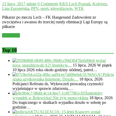
23 lipca, 2017
admin
0 Comments
KKS Lech Poznań
,
Kolejorz
,
Liga Europejska
,
PPV
,
sport
,
telewidzowie
,
WTK
Piłkarze po meczu Lech – FK Haugesund Zadowoleni ze
zwycięstwa i awansu do trzeciej rundy eliminacji Ligi Europy są
piłkarze
Read more
Top 10
Mieli jechać
nocą, sparaliżowali A2! Inspekcja…
15 lipca, 2026
W piątek
10 lipca 2026 roku około godziny siódmej, patrol…
UWAGA! Policja
szuka użytkownika hulajnogi. Doszło…
18 lipca, 2026
Policjanci Referatu ds. Wykroczeń prowadzą czynności
wyjaśniające w sprawie zdarzenia,…
Śmiertelny
wypadek w Bolewicku! Nie żyje motocyklista
18 lipca, 2026
Do tragicznego w skutkach wypadku doszło w sobotę po
godzinie…
AKTUALIZACJA: 15-letni Ksawery został