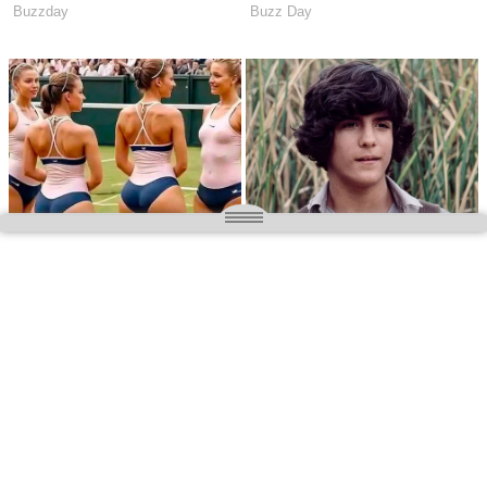
O nas
Wielkopolska magazyn informacyjny.pl
Kontakt:
redakcja@wielkopolskamagazyn.pl