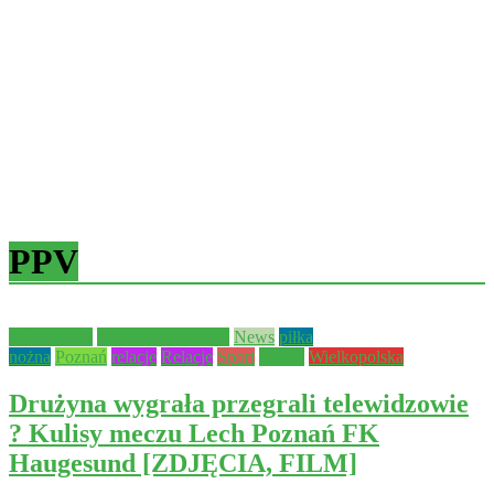
PPV
Aktualności
KKS Lech Poznań
News
piłka
nożna
Poznań
relacje
Relacje
Sport
Wideo
Wielkopolska
Drużyna wygrała przegrali telewidzowie
? Kulisy meczu Lech Poznań FK
Haugesund [ZDJĘCIA, FILM]