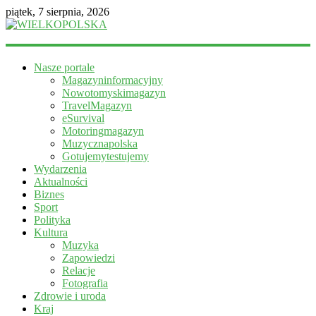
piątek, 7 sierpnia, 2026
WIELKOPOLSKA
Nasze portale
Magazyn
Magazyninformacyjny
informacyjny
Nowotomyskimagazyn
TravelMagazyn
eSurvival
Motoringmagazyn
Muzycznapolska
Gotujemytestujemy
Wydarzenia
Aktualności
Biznes
Sport
Polityka
Kultura
Muzyka
Zapowiedzi
Relacje
Fotografia
Zdrowie i uroda
Kraj