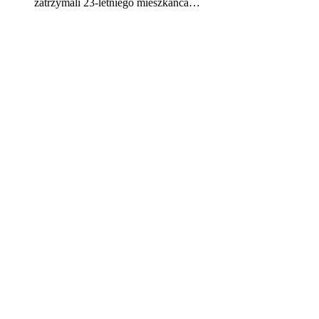
zatrzymali 23-letniego mieszkańca…