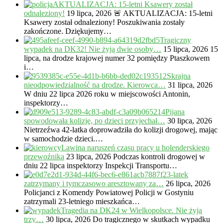
AKTUALIZACJA: 15-letni Ksawery został
odnaleziony!
19 lipca, 2026
🚨 AKTUALIZACJA: 15-letni
Ksawery został odnaleziony! Poszukiwania zostały
zakończone. Dziękujemy…
Tragiczny
wypadek na DK32! Nie żyją dwie osoby…
15 lipca, 2026
15
lipca, na drodze krajowej numer 32 pomiędzy Ptaszkowem
i…
Skrajna
nieodpowiedzialność na drodze. Kierowca…
31 lipca, 2026
W dniu 22 lipca 2026 roku w miejscowości Antonin,
inspektorzy…
Pijana
spowodowała kolizję, po dzieci przyjechał…
30 lipca, 2026
Nietrzeźwa 42-latka doprowadziła do kolizji drogowej, mając
w samochodzie dzieci.…
Lawina naruszeń czasu pracy u holenderskiego
przewoźnika
23 lipca, 2026
Podczas kontroli drogowej w
dniu 22 lipca inspektorzy Inspekcji Transportu…
23-latek
zatrzymany i tymczasowo aresztowany za…
26 lipca, 2026
Policjanci z Komendy Powiatowej Policji w Gostyniu
zatrzymali 23-letniego mieszkańca…
Tragedia na DK24 w Wielkopolsce. Nie żyją
trzy…
30 lipca, 2026
Do tragicznego w skutkach wypadku