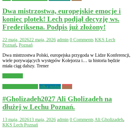
Dwa mistrzostwa, europejskie emocje i
koniec plotek! Lech podjął decyzję ws.
Frederiksena. Podpis już złożony!
22 maja, 2026
22 maja, 2026
admin
0 Comments
KKS Lech
Poznań
,
Poznań
Dwa mistrzostwa Polski, europejska przygoda w Lidze Konferencji,
wiele porywających występów Kolejorza i… ta historia będzie
miała ciąg dalszy. Trener
Read more
KKS Lech Poznań
piłka nożna
Sport
#Gholizadeh2027 Ali Gholizadeh na
dłużej w Lechu Poznań.
13 maja, 2026
13 maja, 2026
admin
0 Comments
Ali Gholizadeh
,
KKS Lech Poznań