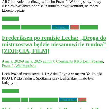
Ali Gholizadeh na dłużej w Lechu Poznań. W środę skrzydłowy
Niebiesko-Białych podpisał z klubem nowy kontrakt, na mocy
którego będzie
Read more
Aktualności
KKS Lech Poznań
piłka nożna
Sport
Wydarzenia
Frederiksen po remisie Lecha: „Droga do
mistrzostwa będzie niesamowicie trudna”
[ZDJĘCIA, FILM]
9 maja, 2026
9 maja, 2026
admin
0 Comments
KKS Lech Poznań
,
Poznań
,
Wielkopolska
Lech Poznań zremisował 1:1 z Arką Gdynia w meczu 32. kolejki
PKO BP Ekstraklasy. Spotkanie przy Bułgarskiej miało być
kolejnym
Read more
Aktualności
Inne
KKS Lech Poznań
piłka nożna
Sport