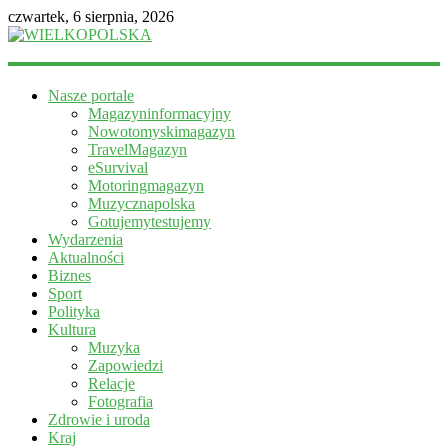
czwartek, 6 sierpnia, 2026
WIELKOPOLSKA
Nasze portale
Magazyn
Magazyninformacyjny
informacyjny
Nowotomyskimagazyn
TravelMagazyn
eSurvival
Motoringmagazyn
Muzycznapolska
Gotujemytestujemy
Wydarzenia
Aktualności
Biznes
Sport
Polityka
Kultura
Muzyka
Zapowiedzi
Relacje
Fotografia
Zdrowie i uroda
Kraj