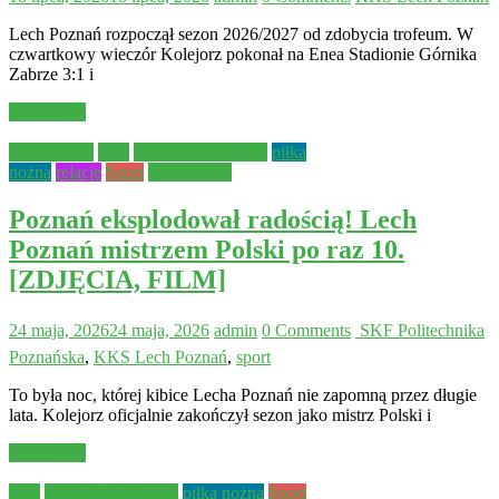
Lech Poznań rozpoczął sezon 2026/2027 od zdobycia trofeum. W
czwartkowy wieczór Kolejorz pokonał na Enea Stadionie Górnika
Zabrze 3:1 i
Read more
Aktualności
Inne
KKS Lech Poznań
piłka
nożna
relacje
Sport
Wydarzenia
Poznań eksplodował radością! Lech
Poznań mistrzem Polski po raz 10.
[ZDJĘCIA, FILM]
24 maja, 2026
24 maja, 2026
admin
0 Comments
 SKF Politechnika
Poznańska
,
KKS Lech Poznań
,
sport
To była noc, której kibice Lecha Poznań nie zapomną przez długie
lata. Kolejorz oficjalnie zakończył sezon jako mistrz Polski i
Read more
Inne
KKS Lech Poznań
piłka nożna
Sport