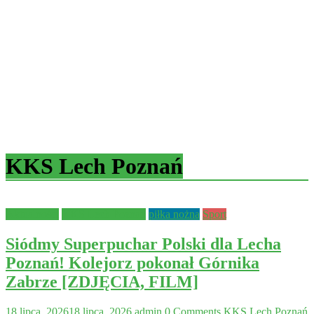
KKS Lech Poznań
Aktualności
KKS Lech Poznań
piłka nożna
Sport
Siódmy Superpuchar Polski dla Lecha
Poznań! Kolejorz pokonał Górnika
Zabrze [ZDJĘCIA, FILM]
18 lipca, 2026
18 lipca, 2026
admin
0 Comments
KKS Lech Poznań