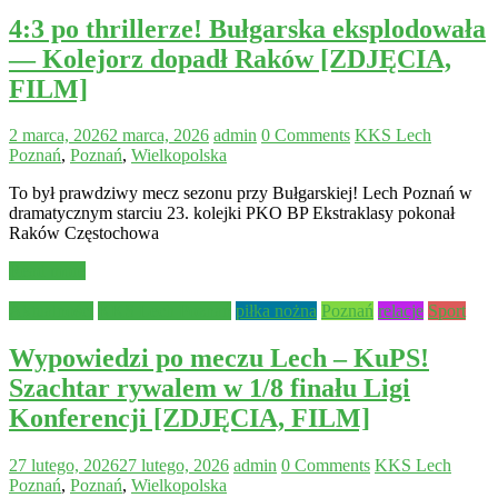
4:3 po thrillerze! Bułgarska eksplodowała
— Kolejorz dopadł Raków [ZDJĘCIA,
FILM]
2 marca, 2026
2 marca, 2026
admin
0 Comments
KKS Lech
Poznań
,
Poznań
,
Wielkopolska
To był prawdziwy mecz sezonu przy Bułgarskiej! Lech Poznań w
dramatycznym starciu 23. kolejki PKO BP Ekstraklasy pokonał
Raków Częstochowa
Read more
Aktualności
KKS Lech Poznań
piłka nożna
Poznań
relacje
Sport
Wypowiedzi po meczu Lech – KuPS!
Szachtar rywalem w 1/8 finału Ligi
Konferencji [ZDJĘCIA, FILM]
27 lutego, 2026
27 lutego, 2026
admin
0 Comments
KKS Lech
Poznań
,
Poznań
,
Wielkopolska