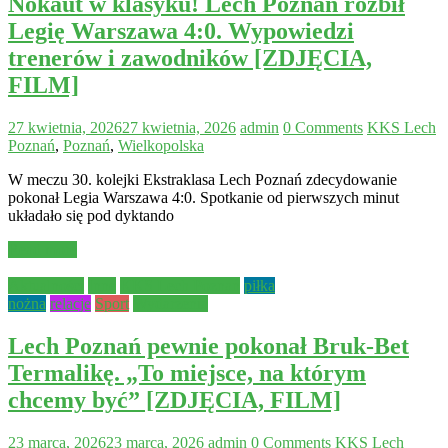
Nokaut w klasyku! Lech Poznań rozbił
Legię Warszawa 4:0. Wypowiedzi
trenerów i zawodników [ZDJĘCIA,
FILM]
27 kwietnia, 2026
27 kwietnia, 2026
admin
0 Comments
KKS Lech
Poznań
,
Poznań
,
Wielkopolska
W meczu 30. kolejki Ekstraklasa Lech Poznań zdecydowanie
pokonał Legia Warszawa 4:0. Spotkanie od pierwszych minut
układało się pod dyktando
Read more
Aktualności
Inne
KKS Lech Poznań
piłka
nożna
relacje
Sport
Wydarzenia
Lech Poznań pewnie pokonał Bruk-Bet
Termalikę. „To miejsce, na którym
chcemy być” [ZDJĘCIA, FILM]
23 marca, 2026
23 marca, 2026
admin
0 Comments
KKS Lech