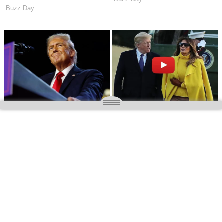
O nas
Wielkopolska magazyn informacyjny.pl
Kontakt:
redakcja@wielkopolskamagazyn.pl