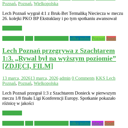
Poznań
,
Poznań
,
Wielkopolska
Lech Poznań wygrał 4:1 z Bruk-Bet Termaliką Nieciecza w meczu
26. kolejki PKO BP Ekstraklasy i po tym spotkaniu awansował
Read more
Aktualności
Inne
KKS Lech Poznań
piłka nożna
Poznań
Sport
Lech Poznań przegrywa z Szachtarem
1:3. „Rywal był na wyższym poziomie”
[ZDJĘCI, FILM]
13 marca, 2026
13 marca, 2026
admin
0 Comments
KKS Lech
Poznań
,
Poznań
,
Wielkopolska
Lech Poznań przegrał 1:3 z Szachtarem Donieck w pierwszym
meczu 1/8 finału Ligi Konferencji Europy. Spotkanie pokazało
różnicę w jakości
Read more
Aktualności
Inne
KKS Lech Poznań
piłka nożna
relacje
Sport