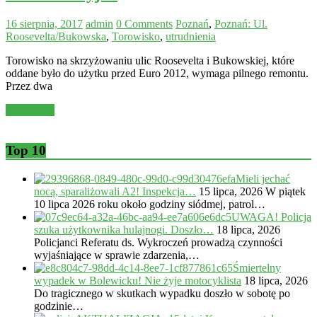
16 sierpnia, 2017
admin
0 Comments
Poznań
,
Poznań: Ul.
Roosevelta/Bukowska
,
Torowisko
,
utrudnienia
Torowisko na skrzyżowaniu ulic Roosevelta i Bukowskiej, które
oddane było do użytku przed Euro 2012, wymaga pilnego remontu.
Przez dwa
Read more
Top 10
Mieli jechać
nocą, sparaliżowali A2! Inspekcja…
15 lipca, 2026
W piątek
10 lipca 2026 roku około godziny siódmej, patrol…
UWAGA! Policja
szuka użytkownika hulajnogi. Doszło…
18 lipca, 2026
Policjanci Referatu ds. Wykroczeń prowadzą czynności
wyjaśniające w sprawie zdarzenia,…
Śmiertelny
wypadek w Bolewicku! Nie żyje motocyklista
18 lipca, 2026
Do tragicznego w skutkach wypadku doszło w sobotę po
godzinie…