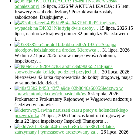
AKTUALIZACJA: 15-letni Ksawery został
odnaleziony!
19 lipca, 2026
🚨 AKTUALIZACJA: 15-letni
Ksawery został odnaleziony! Poszukiwania zostały
zakończone. Dziękujemy…
Tragiczny
wypadek na DK32! Nie żyją dwie osoby…
15 lipca, 2026
15
lipca, na drodze krajowej numer 32 pomiędzy Ptaszkowem
i…
Skrajna
nieodpowiedzialność na drodze. Kierowca…
31 lipca, 2026
W dniu 22 lipca 2026 roku w miejscowości Antonin,
inspektorzy…
Pijana
spowodowała kolizję, po dzieci przyjechał…
30 lipca, 2026
Nietrzeźwa 42-latka doprowadziła do kolizji drogowej, mając
w samochodzie dzieci.…
Śledztwo w
sprawie utonięcia dwóch nastolatków
6 sierpnia, 2026
Prokurator z Prokuratury Rejonowej w Wągrowcu nadzoruje
śledztwo w sprawie…
Lawina naruszeń czasu pracy u holenderskiego
przewoźnika
23 lipca, 2026
Podczas kontroli drogowej w
dniu 22 lipca inspektorzy Inspekcji Transportu…
23-latek
zatrzymany i tymczasowo aresztowany za…
26 lipca, 2026