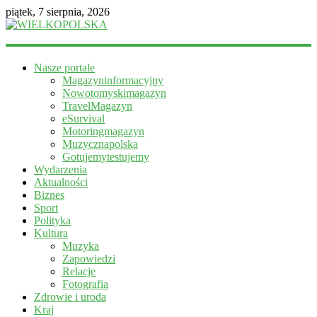
piątek, 7 sierpnia, 2026
WIELKOPOLSKA
Nasze portale
Magazyn
Magazyninformacyjny
informacyjny
Nowotomyskimagazyn
TravelMagazyn
eSurvival
Motoringmagazyn
Muzycznapolska
Gotujemytestujemy
Wydarzenia
Aktualności
Biznes
Sport
Polityka
Kultura
Muzyka
Zapowiedzi
Relacje
Fotografia
Zdrowie i uroda
Kraj