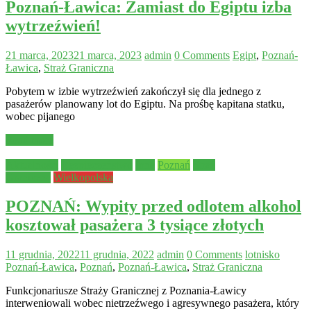
Poznań-Ławica: Zamiast do Egiptu izba
wytrzeźwień!
21 marca, 2023
21 marca, 2023
admin
0 Comments
Egipt
,
Poznań-
Ławica
,
Straż Graniczna
Pobytem w izbie wytrzeźwień zakończył się dla jednego z
pasażerów planowany lot do Egiptu. Na prośbę kapitana statku,
wobec pijanego
Read more
Aktualności
Bezpieczeństwo
Inne
Poznań
Straż
Graniczna
Wielkopolska
POZNAŃ: Wypity przed odlotem alkohol
kosztował pasażera 3 tysiące złotych
11 grudnia, 2022
11 grudnia, 2022
admin
0 Comments
lotnisko
Poznań-Ławica
,
Poznań
,
Poznań-Ławica
,
Straż Graniczna
Funkcjonariusze Straży Granicznej z Poznania-Ławicy
interweniowali wobec nietrzeźwego i agresywnego pasażera, który