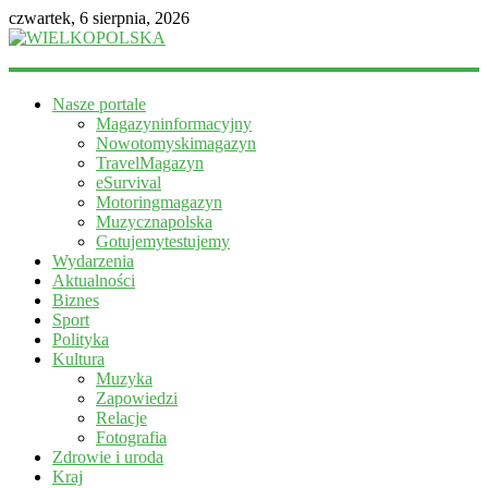
czwartek, 6 sierpnia, 2026
WIELKOPOLSKA
Nasze portale
Magazyn
Magazyninformacyjny
informacyjny
Nowotomyskimagazyn
TravelMagazyn
eSurvival
Motoringmagazyn
Muzycznapolska
Gotujemytestujemy
Wydarzenia
Aktualności
Biznes
Sport
Polityka
Kultura
Muzyka
Zapowiedzi
Relacje
Fotografia
Zdrowie i uroda
Kraj