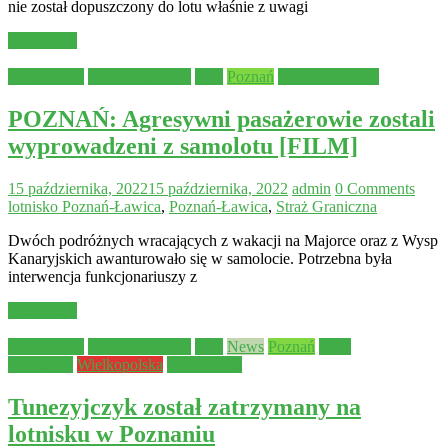
nie został dopuszczony do lotu właśnie z uwagi
Read more
Aktualności
Bezpieczeństwo
Inne
Poznań
Straż Graniczna
POZNAŃ: Agresywni pasażerowie zostali
wyprowadzeni z samolotu [FILM]
15 października, 2022
15 października, 2022
admin
0 Comments
lotnisko Poznań-Ławica
,
Poznań-Ławica
,
Straż Graniczna
Dwóch podróżnych wracających z wakacji na Majorce oraz z Wysp
Kanaryjskich awanturowało się w samolocie. Potrzebna była
interwencja funkcjonariuszy z
Read more
Aktualności
Bezpieczeństwo
Inne
News
Poznań
Straż
Graniczna
Wielkopolska
Wydarzenia
Tunezyjczyk został zatrzymany na
lotnisku w Poznaniu