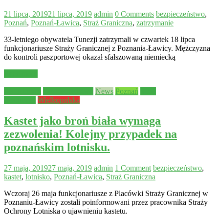
21 lipca, 2019
21 lipca, 2019
admin
0 Comments
bezpieczeństwo
,
Poznań
,
Poznań-Ławica
,
Straż Graniczna
,
zatrzymanie
33-letniego obywatela Tunezji zatrzymali w czwartek 18 lipca
funkcjonariusze Straży Granicznej z Poznania-Ławicy. Mężczyzna
do kontroli paszportowej okazał sfałszowaną niemiecką
Read more
Aktualności
Bezpieczeństwo
News
Poznań
Straż
Graniczna
Wielkopolska
Kastet jako broń biała wymaga
zezwolenia! Kolejny przypadek na
poznańskim lotnisku.
27 maja, 2019
27 maja, 2019
admin
1 Comment
bezpieczeństwo
,
kastet
,
lotnisko
,
Poznań-Ławica
,
Straż Graniczna
Wczoraj 26 maja funkcjonariusze z Placówki Straży Granicznej w
Poznaniu-Ławicy zostali poinformowani przez pracownika Straży
Ochrony Lotniska o ujawnieniu kastetu.