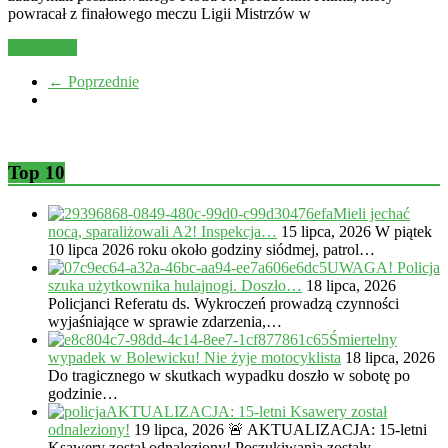
powracał z finałowego meczu Ligii Mistrzów w
Read more
← Poprzednie
Top 10
Mieli jechać
nocą, sparaliżowali A2! Inspekcja…
15 lipca, 2026
W piątek
10 lipca 2026 roku około godziny siódmej, patrol…
UWAGA! Policja
szuka użytkownika hulajnogi. Doszło…
18 lipca, 2026
Policjanci Referatu ds. Wykroczeń prowadzą czynności
wyjaśniające w sprawie zdarzenia,…
Śmiertelny
wypadek w Bolewicku! Nie żyje motocyklista
18 lipca, 2026
Do tragicznego w skutkach wypadku doszło w sobotę po
godzinie…
AKTUALIZACJA: 15-letni Ksawery został
odnaleziony!
19 lipca, 2026
🚨 AKTUALIZACJA: 15-letni
Ksawery został odnaleziony! Poszukiwania zostały