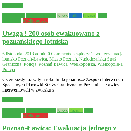
Read more
Aktualności
Bezpieczeństwo
News
Policja
Poznań
Straż
Graniczna
Wielkopolska
Uwaga ! 200 osób ewakuowano z
poznańskiego lotniska
6 listopada, 2018
admin
0 Comments
bezpieczeństwo
,
ewakuacja
,
lotnisko Poznań-Ławica
,
Miasto Poznań
,
Nadodrzańska Straż
Graniczna
,
Policja
,
Poznań-Ławica
,
Wielkopolska
,
Wielkopolska
Policja
Czterdziesty raz w tym roku funkcjonariusze Zespołu Interwencji
Specjalnych Placówki Straży Granicznej w Poznaniu – Ławicy
interweniowali w związku z
Read more
Aktualności
Bezpieczeństwo
News
Poznań
Straż
Graniczna
Wielkopolska
Poznań-Ławica: Ewakuacja jednego z