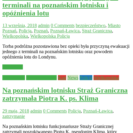
terminali na poznańskim lotnisku i
opóźnienia lotu
13 września, 2018
admin
0 Comments
bezpieczeństwo
,
Miasto
Poznań
,
Policja
,
Poznań
,
Poznań-Ławica
,
Straż Graniczna
,
Wielkopolska
,
Wielkopolska Policja
Torba podróżna pozostawiona bez opieki była przyczyną ewakuacji
jednego z terminali na poznańskim lotnisku oraz powodem
opóźnienia lotu do Londynu.
Read more
Aktualności
Bezpieczeństwo
Kraj
News
Policja
Wielkopolska
Na poznańskim lotnisku Straż Graniczna
zatrzymała Piotra K. ps. Klima
29 maja, 2018
admin
0 Comments
Policja
,
Poznań-Ławica
,
zatrzymanie
Na poznańskim lotnisku funkcjonariusze Straży Granicznej
zatrzymali poszukiwanego Piotra K. pseudonim Klima, który