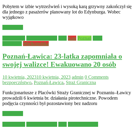
Pobytem w izbie wytrzeźwień i wysoką karą grzywny zakończył się
dla jednego z pasażerów planowany lot do Edynburga. Wobec
wyjątkowo
Read more
Aktualności
Bezpieczeństwo
Inne
Kraj
Poznań
Straż
Graniczna
Wielkopolska
Poznań-Ławica: 23-latka zapomniała o
swojej walizce! Ewakuowano 20 osób
10 kwietnia, 2023
10 kwietnia, 2023
admin
0 Comments
bezpoeczństwo
,
Poznań-Ławica
,
Straż Graniczna
Funkcjonariusze z Placówki Straży Granicznej w Poznaniu–Ławicy
prowadzili 6 kwietnia br. działania pirotechniczne. Powodem
podjęcia czynności był pozostawiony bez nadzoru
Read more
Aktualności
Bezpieczeństwo
Inne
Straż Graniczna