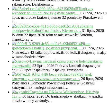
zakończone. Dziękujemy…
Tragiczny
wypadek na DK32! Nie żyją dwie osoby…
15 lipca, 2026
15
lipca, na drodze krajowej numer 32 pomiędzy Ptaszkowem
i…
Skrajna
nieodpowiedzialność na drodze. Kierowca…
31 lipca, 2026
W dniu 22 lipca 2026 roku w miejscowości Antonin,
inspektorzy…
Pijana
spowodowała kolizję, po dzieci przyjechał…
30 lipca, 2026
Nietrzeźwa 42-latka doprowadziła do kolizji drogowej, mając
w samochodzie dzieci.…
Lawina naruszeń czasu pracy u holenderskiego
przewoźnika
23 lipca, 2026
Podczas kontroli drogowej w
dniu 22 lipca inspektorzy Inspekcji Transportu…
23-latek
zatrzymany i tymczasowo aresztowany za…
26 lipca, 2026
Policjanci z Komendy Powiatowej Policji w Gostyniu
zatrzymali 23-letniego mieszkańca…
Tragedia na DK24 w Wielkopolsce. Nie żyją
trzy…
30 lipca, 2026
Do tragicznego w skutkach wypadku
doszło w nocy ze środy…