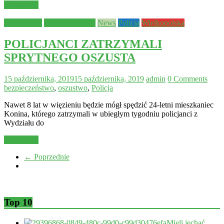
Read more
Aktualności
Bezpieczeństwo
News
Policja
Wielkopolska
POLICJANCI ZATRZYMALI
SPRYTNEGO OSZUSTA
15 października, 2019
15 października, 2019
admin
0 Comments
bezpieczeństwo
,
oszustwo
,
Policja
Nawet 8 lat w więzieniu będzie mógł spędzić 24-letni mieszkaniec
Konina, którego zatrzymali w ubiegłym tygodniu policjanci z
Wydziału do
Read more
← Poprzednie
Top 10
Mieli jechać