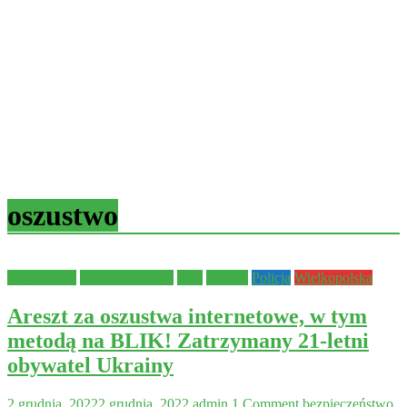
oszustwo
Aktualności
Bezpieczeństwo
Inne
Leszno
Policja
Wielkopolska
Areszt za oszustwa internetowe, w tym
metodą na BLIK! Zatrzymany 21-letni
obywatel Ukrainy
2 grudnia, 2022
2 grudnia, 2022
admin
1 Comment
bezpieczeństwo
,