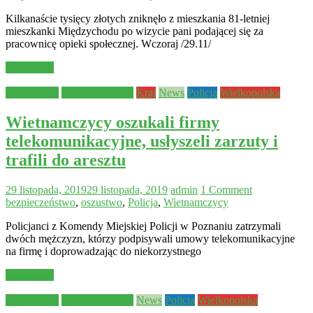
Kilkanaście tysięcy złotych zniknęło z mieszkania 81-letniej
mieszkanki Międzychodu po wizycie pani podającej się za
pracownicę opieki społecznej. Wczoraj /29.11/
Read more
Aktualności
Bezpieczeństwo
Kraj
News
Policja
Wielkopolska
Wietnamczycy oszukali firmy
telekomunikacyjne, usłyszeli zarzuty i
trafili do aresztu
29 listopada, 2019
29 listopada, 2019
admin
1 Comment
bezpieczeństwo
,
oszustwo
,
Policja
,
Wietnamczycy
Policjanci z Komendy Miejskiej Policji w Poznaniu zatrzymali
dwóch mężczyzn, którzy podpisywali umowy telekomunikacyjne
na firmę i doprowadzając do niekorzystnego
Read more
Aktualności
Bezpieczeństwo
News
Policja
Wielkopolska