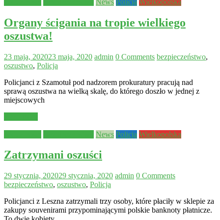
Aktualności
Bezpieczeństwo
News
Policja
Wielkopolska
Organy ścigania na tropie wielkiego
oszustwa!
23 maja, 2020
23 maja, 2020
admin
0 Comments
bezpieczeństwo
,
oszustwo
,
Policja
Policjanci z Szamotuł pod nadzorem prokuratury pracują nad
sprawą oszustwa na wielką skalę, do którego doszło w jednej z
miejscowych
Read more
Aktualności
Bezpieczeństwo
News
Policja
Wielkopolska
Zatrzymani oszuści
29 stycznia, 2020
29 stycznia, 2020
admin
0 Comments
bezpieczeństwo
,
oszustwo
,
Policja
Policjanci z Leszna zatrzymali trzy osoby, które płaciły w sklepie za
zakupy souvenirami przypominającymi polskie banknoty płatnicze.
To dwie kobiety