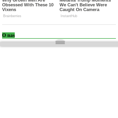
O nas
Wielkopolska magazyn informacyjny.pl
Kontakt:
redakcja@wielkopolskamagazyn.pl
784 901 059
Rejestr dzienników i czasopism
- Sąd Okręgowy w Poznaniu nr RPR 3637
REDAKTOR NACZELNY / WYDAWCA
Maciej Ignacy Kasprzak
Adres redakcji: Os, Batorego 28/11 64-300 Nowy Tomyśl
Prawa autorskie © 2026
WIELKOPOLSKA
. Wszystkie prawa
zastrzeżone.
Motyw: ColorMag stworzony przez
ThemeGrill
. Wspierane przez
WordPress
.