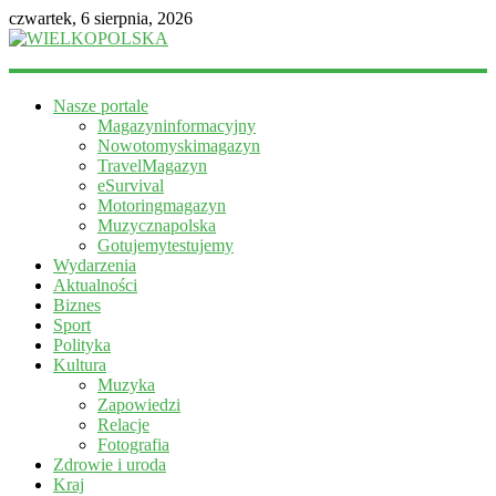
czwartek, 6 sierpnia, 2026
WIELKOPOLSKA
Nasze portale
Magazyn
Magazyninformacyjny
informacyjny
Nowotomyskimagazyn
TravelMagazyn
eSurvival
Motoringmagazyn
Muzycznapolska
Gotujemytestujemy
Wydarzenia
Aktualności
Biznes
Sport
Polityka
Kultura
Muzyka
Zapowiedzi
Relacje
Fotografia
Zdrowie i uroda
Kraj