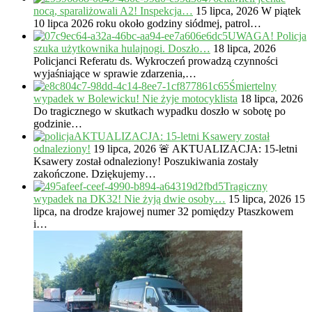
nocą, sparaliżowali A2! Inspekcja…
15 lipca, 2026
W piątek
10 lipca 2026 roku około godziny siódmej, patrol…
UWAGA! Policja
szuka użytkownika hulajnogi. Doszło…
18 lipca, 2026
Policjanci Referatu ds. Wykroczeń prowadzą czynności
wyjaśniające w sprawie zdarzenia,…
Śmiertelny
wypadek w Bolewicku! Nie żyje motocyklista
18 lipca, 2026
Do tragicznego w skutkach wypadku doszło w sobotę po
godzinie…
AKTUALIZACJA: 15-letni Ksawery został
odnaleziony!
19 lipca, 2026
🚨 AKTUALIZACJA: 15-letni
Ksawery został odnaleziony! Poszukiwania zostały
zakończone. Dziękujemy…
Tragiczny
wypadek na DK32! Nie żyją dwie osoby…
15 lipca, 2026
15
lipca, na drodze krajowej numer 32 pomiędzy Ptaszkowem
i…