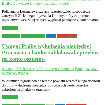
BLIK
,
Obywatele Ukrainy
,
oszustwo
,
Policja
Policjanci z Leszna zwalczający przestępczość gospodarczą
zatrzymali 21-letniego obywatela Ukrainy, który za pomocą
uzyskanych wcześniej danych wypłacał pieniądze z bankomatów,
Read more
Aktualności
Bezpieczeństwo
Policja
Wielkopolska
Uwaga! Próby wyłudzenia pieniędzy!
Pracownica banku zablokowała przelew
na konto oszustów
8 marca, 2021
8 marca, 2021
admin
0 Comments
Bank
,
oszustwo
,
pieniądze
,
Policja
W ostatnich tygodniach na terenie powiatu wrzesińskiego dochodzi
do prób wyłudzenia pieniędzy od starszych osób. Szeroko
zakrojona profilaktyka oraz stały
Read more