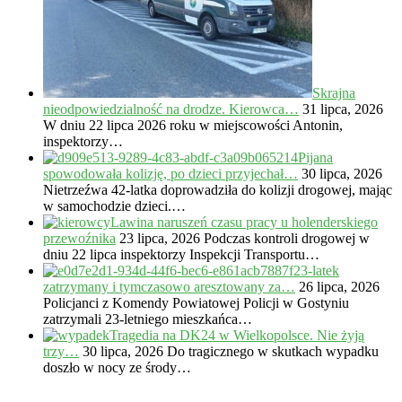
Skrajna
nieodpowiedzialność na drodze. Kierowca…
31 lipca, 2026
W dniu 22 lipca 2026 roku w miejscowości Antonin,
inspektorzy…
Pijana
spowodowała kolizję, po dzieci przyjechał…
30 lipca, 2026
Nietrzeźwa 42-latka doprowadziła do kolizji drogowej, mając
w samochodzie dzieci.…
Lawina naruszeń czasu pracy u holenderskiego
przewoźnika
23 lipca, 2026
Podczas kontroli drogowej w
dniu 22 lipca inspektorzy Inspekcji Transportu…
23-latek
zatrzymany i tymczasowo aresztowany za…
26 lipca, 2026
Policjanci z Komendy Powiatowej Policji w Gostyniu
zatrzymali 23-letniego mieszkańca…
Tragedia na DK24 w Wielkopolsce. Nie żyją
trzy…
30 lipca, 2026
Do tragicznego w skutkach wypadku
doszło w nocy ze środy…