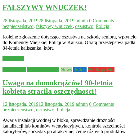
FAŁSZYWY WNUCZEK!
28 listopada, 2019
28 listopada, 2019
admin
0 Comments
bezpieczeństwo
,
fałszywy wnuczek
,
oszustwo
,
Policja
Kolejne zgłoszenie dotyczące oszustwa na szkodę seniora, wpłynęło
do Komendy Miejskiej Policji w Kaliszu. Ofiarą przestępstwa padła
84-letnia kaliszanka, która
Read more
Aktualności
Bezpieczeństwo
News
Policja
Wielkopolska
Uwaga na domokrążców! 90-letnia
kobieta straciła oszczędności!
12 listopada, 2019
12 listopada, 2019
admin
0 Comments
bezpieczeństwo
,
oszustwo
,
Policja
Awaria instalacji wodnej w bloku, sprawdzanie drożności
kanalizacji lub kominów wentylacyjnych, kontrola szczelności
kaloryferów, sprzedaż po atrakcyjnej cenie różnych produktów.