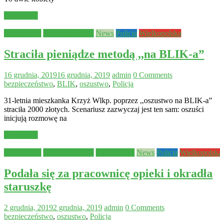
Read more
Aktualności
Bezpieczeństwo
News
Policja
Wielkopolska
Straciła pieniądze metodą ,,na BLIK-a”
16 grudnia, 2019
16 grudnia, 2019
admin
0 Comments
bezpieczeństwo
,
BLIK
,
oszustwo
,
Policja
31-letnia mieszkanka Krzyż Wlkp. poprzez ,,oszustwo na BLIK-a”
straciła 2000 złotych. Scenariusz zazwyczaj jest ten sam: oszuści
inicjują rozmowę na
Read more
Aktualności
Bezpieczeństwo
Międzychód
News
Policja
Wielkopolsk
Podała się za pracownicę opieki i okradła
staruszkę
2 grudnia, 2019
2 grudnia, 2019
admin
0 Comments
bezpieczeństwo
,
oszustwo
,
Policja