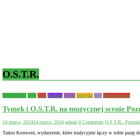
O.S.T.R.
Aktualności
Inne
Kraj
Kultura
Moda
Muzyka
Styl
Wielkopolska
Tymek i O.S.T.R. na muzycznej scenie P
24 marca, 2024
24 marca, 2024
admin
0 Comments
O.S.T.R.
,
Poznań
Tattoo Konwent, wydarzenie, które tradycyjnie łączy w sobie pasję 