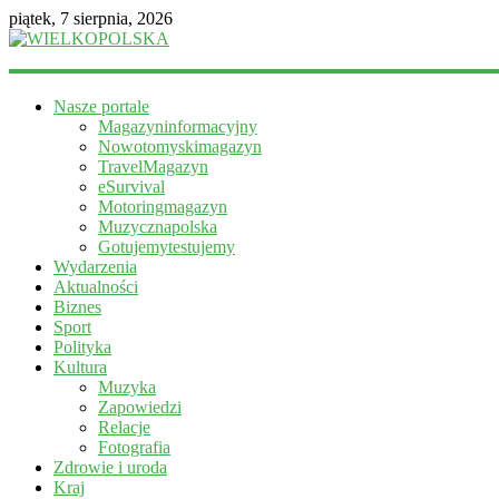
piątek, 7 sierpnia, 2026
WIELKOPOLSKA
Nasze portale
Magazyn
Magazyninformacyjny
informacyjny
Nowotomyskimagazyn
TravelMagazyn
eSurvival
Motoringmagazyn
Muzycznapolska
Gotujemytestujemy
Wydarzenia
Aktualności
Biznes
Sport
Polityka
Kultura
Muzyka
Zapowiedzi
Relacje
Fotografia
Zdrowie i uroda
Kraj