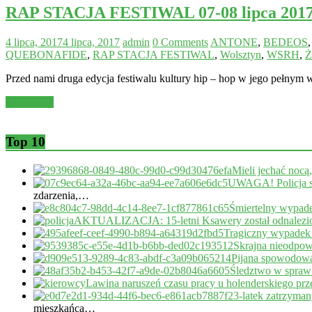
RAP STACJA FESTIWAL 07-08 lipca 2017
4 lipca, 2017
4 lipca, 2017
admin
0 Comments
ANTONE
,
BEDEOS
QUEBONAFIDE
,
RAP STACJA FESTIWAL
,
Wolsztyn
,
WSRH
,
Przed nami druga edycja festiwalu kultury hip – hop w jego pełnym 
Read more
Top 10
Mieli jechać nocą
UWAGA! Policja s
zdarzenia,…
Śmiertelny wypade
AKTUALIZACJA: 15-letni Ksawery został odnalezi
Tragiczny wypadek
Skrajna nieodpow
Pijana spowodował
Śledztwo w sprawi
Lawina naruszeń czasu pracy u holenderskiego pr
23-latek zatrzyma
mieszkańca…