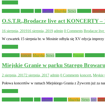
Read more
Aktualności
edukacja
Inne
Kultura
Muzyka
News
rozrywka
Wielkop
O.S.T.R.,Brodacze live act KONCERTY – 
16 sierpnia, 2019
16 sierpnia, 2019
admin
0 Comments
Brodacze live 
W czwartek 15 sierpnia br. w Mosinie odbyła się XV edycja imprezy 
Read more
Aktualności
koncert
Muzyka
News
Ogłoszenie
Poznań
Stary Browar
Miejskie Granie w parku Starego Browaru
2 sierpnia, 2017
2 sierpnia, 2017
admin
0 Comments
koncert
,
Męskie 
Połowa koncertów w ramach Miejskiego Grania z Żywcem już za na
Read more
Aktualności
Festiwal
Inne
Kultura
młodzież
Muzyka
News
Styl
Wiel