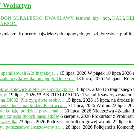
 Wolsztyn
,
DON GURALESKO
,
DWA SŁAWY
,
festiwal
,
hip - hop
,
KALI
,
KĘ
ŻABSON
wymiarze. Koncerty największych rapowych gwiazd, Freestyle, graffiti
, sparaliżowali A2! Inspekcja…
15 lipca, 2026
W piątek 10 lipca 2026 
zuka użytkownika hulajnogi. Doszło…
18 lipca, 2026
Policjanci Ref
k w Bolewicku! Nie żyje motocyklista
18 lipca, 2026
Do tragicznego
ony!
19 lipca, 2026
🚨 AKTUALIZACJA: 15-letni Ksawery został odna
 na DK32! Nie żyją dwie osoby…
15 lipca, 2026
15 lipca, na drodze
iedzialność na drodze. Kierowca…
31 lipca, 2026
W dniu 22 lipca 20
a kolizję, po dzieci przyjechał…
30 lipca, 2026
Nietrzeźwa 42-latka 
e utonięcia dwóch nastolatków
6 sierpnia, 2026
Prokurator z Prokur
zewoźnika
23 lipca, 2026
Podczas kontroli drogowej w dniu 22 lipca in
ny i tymczasowo aresztowany za…
26 lipca, 2026
Policjanci z Komendy