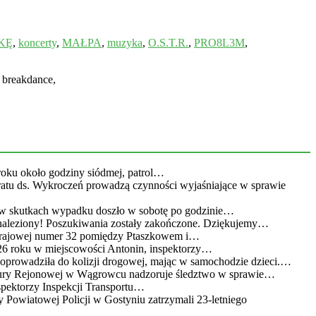
KĘ
,
koncerty
,
MAŁPA
,
muzyka
,
O.S.T.R.
,
PRO8L3M
,
, breakdance,
roku około godziny siódmej, patrol…
eratu ds. Wykroczeń prowadzą czynności wyjaśniające w sprawie
 w skutkach wypadku doszło w sobotę po godzinie…
leziony! Poszukiwania zostały zakończone. Dziękujemy…
 krajowej numer 32 pomiędzy Ptaszkowem i…
26 roku w miejscowości Antonin, inspektorzy…
doprowadziła do kolizji drogowej, mając w samochodzie dzieci.…
atury Rejonowej w Wągrowcu nadzoruje śledztwo w sprawie…
spektorzy Inspekcji Transportu…
 Powiatowej Policji w Gostyniu zatrzymali 23-letniego