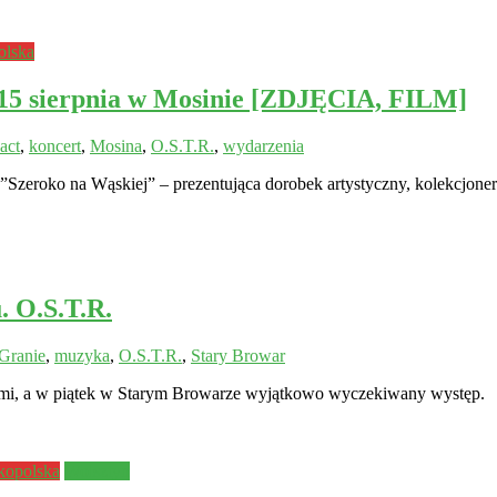
olska
15 sierpnia w Mosinie [ZDJĘCIA, FILM]
act
,
koncert
,
Mosina
,
O.S.T.R.
,
wydarzenia
”Szeroko na Wąskiej” – prezentująca dorobek artystyczny, kolekcjoner
. O.S.T.R.
Granie
,
muzyka
,
O.S.T.R.
,
Stary Browar
mi, a w piątek w Starym Browarze wyjątkowo wyczekiwany występ.
kopolska
Wolsztyn