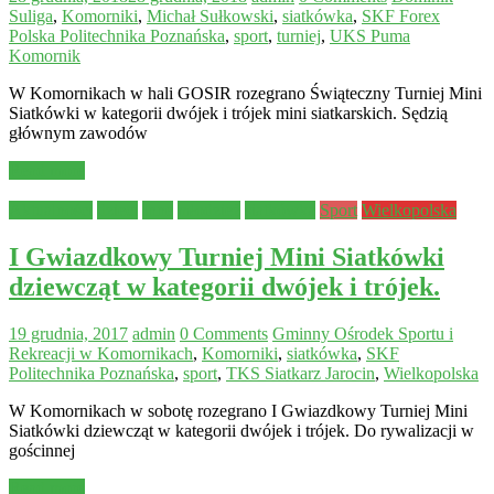
Suliga
,
Komorniki
,
Michał Sułkowski
,
siatkówka
,
SKF Forex
Polska Politechnika Poznańska
,
sport
,
turniej
,
UKS Puma
Komornik
W Komornikach w hali GOSIR rozegrano Świąteczny Turniej Mini
Siatkówki w kategorii dwójek i trójek mini siatkarskich. Sędzią
głównym zawodów
Read more
Aktualności
dzieci
Inne
młodzież
siatkówka
Sport
Wielkopolska
I Gwiazdkowy Turniej Mini Siatkówki
dziewcząt w kategorii dwójek i trójek.
19 grudnia, 2017
admin
0 Comments
Gminny Ośrodek Sportu i
Rekreacji w Komornikach
,
Komorniki
,
siatkówka
,
SKF
Politechnika Poznańska
,
sport
,
TKS Siatkarz Jarocin
,
Wielkopolska
W Komornikach w sobotę rozegrano I Gwiazdkowy Turniej Mini
Siatkówki dziewcząt w kategorii dwójek i trójek. Do rywalizacji w
gościnnej
Read more