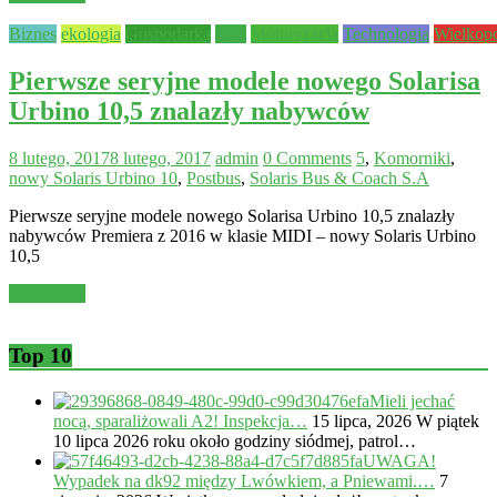
Biznes
ekologia
Gospodarka
Inne
Motoryzacja
Technologia
Wielkop
Pierwsze seryjne modele nowego Solarisa
Urbino 10,5 znalazły nabywców
8 lutego, 2017
8 lutego, 2017
admin
0 Comments
5
,
Komorniki
,
nowy Solaris Urbino 10
,
Postbus
,
Solaris Bus & Coach S.A
Pierwsze seryjne modele nowego Solarisa Urbino 10,5 znalazły
nabywców Premiera z 2016 w klasie MIDI – nowy Solaris Urbino
10,5
Read more
Top 10
Mieli jechać
nocą, sparaliżowali A2! Inspekcja…
15 lipca, 2026
W piątek
10 lipca 2026 roku około godziny siódmej, patrol…
UWAGA!
Wypadek na dk92 między Lwówkiem, a Pniewami.…
7