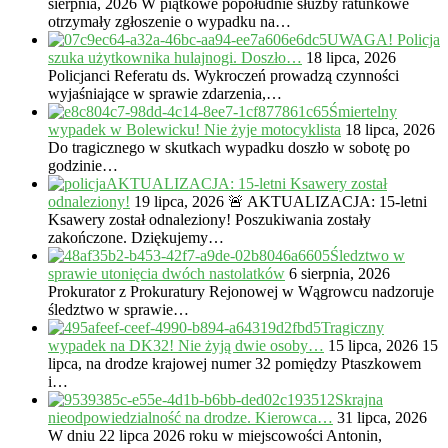
sierpnia, 2026
W piątkowe popołudnie służby ratunkowe
otrzymały zgłoszenie o wypadku na…
UWAGA! Policja
szuka użytkownika hulajnogi. Doszło…
18 lipca, 2026
Policjanci Referatu ds. Wykroczeń prowadzą czynności
wyjaśniające w sprawie zdarzenia,…
Śmiertelny
wypadek w Bolewicku! Nie żyje motocyklista
18 lipca, 2026
Do tragicznego w skutkach wypadku doszło w sobotę po
godzinie…
AKTUALIZACJA: 15-letni Ksawery został
odnaleziony!
19 lipca, 2026
🚨 AKTUALIZACJA: 15-letni
Ksawery został odnaleziony! Poszukiwania zostały
zakończone. Dziękujemy…
Śledztwo w
sprawie utonięcia dwóch nastolatków
6 sierpnia, 2026
Prokurator z Prokuratury Rejonowej w Wągrowcu nadzoruje
śledztwo w sprawie…
Tragiczny
wypadek na DK32! Nie żyją dwie osoby…
15 lipca, 2026
15
lipca, na drodze krajowej numer 32 pomiędzy Ptaszkowem
i…
Skrajna
nieodpowiedzialność na drodze. Kierowca…
31 lipca, 2026
W dniu 22 lipca 2026 roku w miejscowości Antonin,