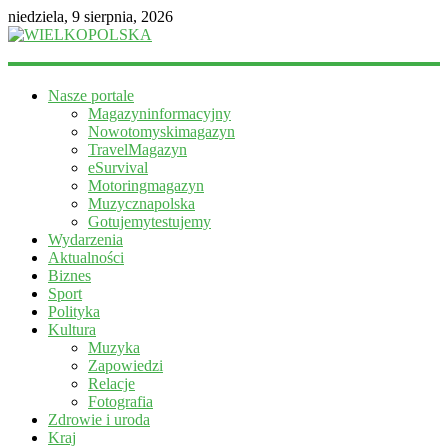
niedziela, 9 sierpnia, 2026
WIELKOPOLSKA
Nasze portale
Magazyn
Magazyninformacyjny
informacyjny
Nowotomyskimagazyn
TravelMagazyn
eSurvival
Motoringmagazyn
Muzycznapolska
Gotujemytestujemy
Wydarzenia
Aktualności
Biznes
Sport
Polityka
Kultura
Muzyka
Zapowiedzi
Relacje
Fotografia
Zdrowie i uroda
Kraj