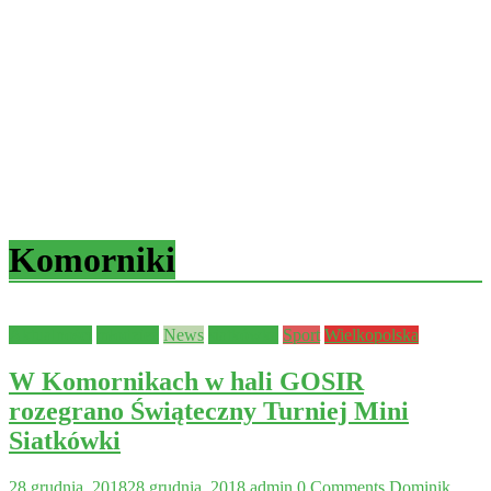
Komorniki
Aktualności
młodzież
News
siatkówka
Sport
Wielkopolska
W Komornikach w hali GOSIR
rozegrano Świąteczny Turniej Mini
Siatkówki
28 grudnia, 2018
28 grudnia, 2018
admin
0 Comments
Dominik