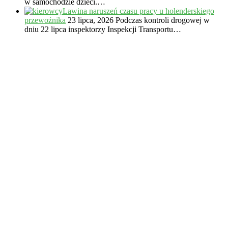
w samochodzie dzieci.…
Lawina naruszeń czasu pracy u holenderskiego
przewoźnika
23 lipca, 2026
Podczas kontroli drogowej w
dniu 22 lipca inspektorzy Inspekcji Transportu…