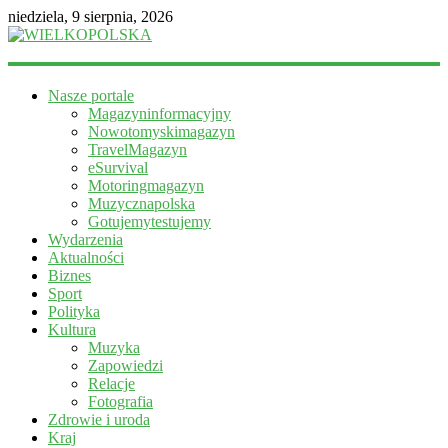
niedziela, 9 sierpnia, 2026
WIELKOPOLSKA
Nasze portale
Magazyn
Magazyninformacyjny
informacyjny
Nowotomyskimagazyn
TravelMagazyn
eSurvival
Motoringmagazyn
Muzycznapolska
Gotujemytestujemy
Wydarzenia
Aktualności
Biznes
Sport
Polityka
Kultura
Muzyka
Zapowiedzi
Relacje
Fotografia
Zdrowie i uroda
Kraj