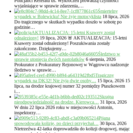
Policjanci Referatu ds. Wykroczeń prowadzą czynności
wyjaśniające w sprawie zdarzenia,…
Śmiertelny
wypadek w Bolewicku! Nie żyje motocyklista
18 lipca, 2026
Do tragicznego w skutkach wypadku doszło w sobotę po
godzinie…
AKTUALIZACJA: 15-letni Ksawery został
odnaleziony!
19 lipca, 2026
🚨 AKTUALIZACJA: 15-letni
Ksawery został odnaleziony! Poszukiwania zostały
zakończone. Dziękujemy…
Śledztwo w
sprawie utonięcia dwóch nastolatków
6 sierpnia, 2026
Prokurator z Prokuratury Rejonowej w Wągrowcu nadzoruje
śledztwo w sprawie…
Tragiczny
wypadek na DK32! Nie żyją dwie osoby…
15 lipca, 2026
15
lipca, na drodze krajowej numer 32 pomiędzy Ptaszkowem
i…
Skrajna
nieodpowiedzialność na drodze. Kierowca…
31 lipca, 2026
W dniu 22 lipca 2026 roku w miejscowości Antonin,
inspektorzy…
Pijana
spowodowała kolizję, po dzieci przyjechał…
30 lipca, 2026
Nietrzeźwa 42-latka doprowadziła do kolizji drogowej, mając