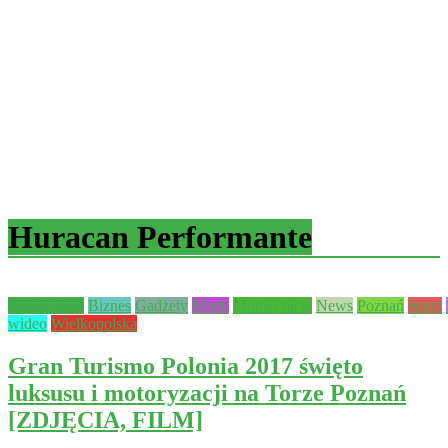
Huracan Performante
Aktualności
Biznes
Gadżety
Moda
Motoryzacja
News
Poznań
Sport
wideo
Wielkopolska
Gran Turismo Polonia 2017 święto
luksusu i motoryzacji na Torze Poznań
[ZDJĘCIA, FILM]