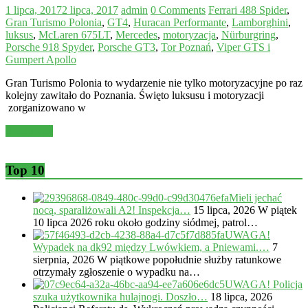
1 lipca, 2017
2 lipca, 2017
admin
0 Comments
Ferrari 488 Spider
,
Gran Turismo Polonia
,
GT4
,
Huracan Performante
,
Lamborghini
,
luksus
,
McLaren 675LT
,
Mercedes
,
motoryzacja
,
Nürburgring
,
Porsche 918 Spyder
,
Porsche GT3
,
Tor Poznań
,
Viper GTS i
Gumpert Apollo
Gran Turismo Polonia to wydarzenie nie tylko motoryzacyjne po raz
kolejny zawitało do Poznania. Święto luksusu i motoryzacji
zorganizowano w
Read more
Top 10
Mieli jechać
nocą, sparaliżowali A2! Inspekcja…
15 lipca, 2026
W piątek
10 lipca 2026 roku około godziny siódmej, patrol…
UWAGA!
Wypadek na dk92 między Lwówkiem, a Pniewami.…
7
sierpnia, 2026
W piątkowe popołudnie służby ratunkowe
otrzymały zgłoszenie o wypadku na…
UWAGA! Policja
szuka użytkownika hulajnogi. Doszło…
18 lipca, 2026