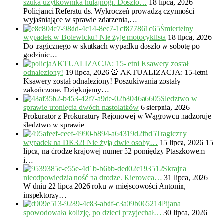
szuka użytkownika hulajnogi. Doszło…
18 lipca, 2026
Policjanci Referatu ds. Wykroczeń prowadzą czynności
wyjaśniające w sprawie zdarzenia,…
Śmiertelny
wypadek w Bolewicku! Nie żyje motocyklista
18 lipca, 2026
Do tragicznego w skutkach wypadku doszło w sobotę po
godzinie…
AKTUALIZACJA: 15-letni Ksawery został
odnaleziony!
19 lipca, 2026
🚨 AKTUALIZACJA: 15-letni
Ksawery został odnaleziony! Poszukiwania zostały
zakończone. Dziękujemy…
Śledztwo w
sprawie utonięcia dwóch nastolatków
6 sierpnia, 2026
Prokurator z Prokuratury Rejonowej w Wągrowcu nadzoruje
śledztwo w sprawie…
Tragiczny
wypadek na DK32! Nie żyją dwie osoby…
15 lipca, 2026
15
lipca, na drodze krajowej numer 32 pomiędzy Ptaszkowem
i…
Skrajna
nieodpowiedzialność na drodze. Kierowca…
31 lipca, 2026
W dniu 22 lipca 2026 roku w miejscowości Antonin,
inspektorzy…
Pijana
spowodowała kolizję, po dzieci przyjechał…
30 lipca, 2026