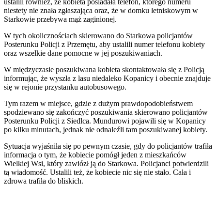
ustalili również, że kobieta posiadała telefon, którego numeru
niestety nie znała zgłaszająca oraz, że w domku letniskowym w
Starkowie przebywa mąż zaginionej.
W tych okolicznościach skierowano do Starkowa policjantów
Posterunku Policji z Przemętu, aby ustalili numer telefonu kobiety
oraz wszelkie dane pomocne w jej poszukiwaniach.
W międzyczasie poszukiwana kobieta skontaktowała się z Policją
informując, że wyszła z lasu niedaleko Kopanicy i obecnie znajduje
się w rejonie przystanku autobusowego.
Tym razem w miejsce, gdzie z dużym prawdopodobieństwem
spodziewano się zakończyć poszukiwania skierowano policjantów
Posterunku Policji z Siedlca. Mundurowi pojawili się w Kopanicy
po kilku minutach, jednak nie odnaleźli tam poszukiwanej kobiety.
Sytuacja wyjaśniła się po pewnym czasie, gdy do policjantów trafiła
informacja o tym, że kobiecie pomógł jeden z mieszkańców
Wielkiej Wsi, który zawiózł ją do Starkowa. Policjanci potwierdzili
tą wiadomość. Ustalili też, że kobiecie nic się nie stało. Cała i
zdrowa trafiła do bliskich.