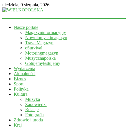
niedziela, 9 sierpnia, 2026
WIELKOPOLSKA
Nasze portale
Magazyn
Magazyninformacyjny
informacyjny
Nowotomyskimagazyn
TravelMagazyn
eSurvival
Motoringmagazyn
Muzycznapolska
Gotujemytestujemy
Wydarzenia
Aktualności
Biznes
Sport
Polityka
Kultura
Muzyka
Zapowiedzi
Relacje
Fotografia
Zdrowie i uroda
Kraj