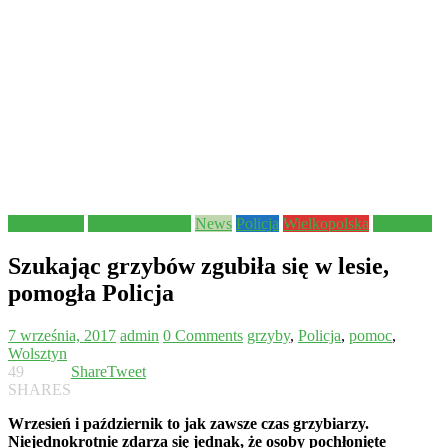
Aktualności
Bezpieczeństwo
News
Policja
Wielkopolska
Wolsztyn
Szukając grzybów zgubiła się w lesie,
pomogła Policja
7 września, 2017
admin
0 Comments
grzyby
,
Policja
,
pomoc
,
Wolsztyn
49
Share
Tweet
SHARES
Wrzesień i październik to jak zawsze czas grzybiarzy.
Niejednokrotnie zdarza się jednak, że osoby pochłonięte