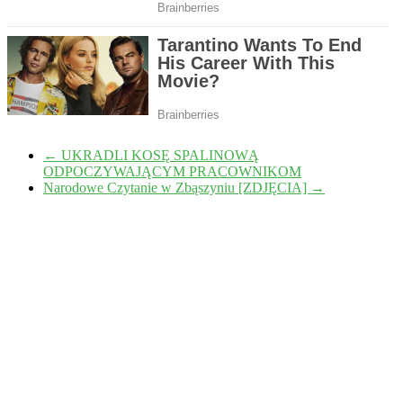
←
UKRADLI KOSĘ SPALINOWĄ
ODPOCZYWAJĄCYM PRACOWNIKOM
Narodowe Czytanie w Zbąszyniu [ZDJĘCIA]
→