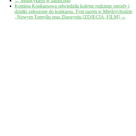
←
Motocyklem w samochód
Komisja Konkursowa odwiedziła kolejne rodzinne ogrody i
działki zgłoszone do konkursu. Tym razem w Międzychodzie
, Nowym Tomyślu oraz Zbąszyniu [ZDJĘCIA, FILM]
→