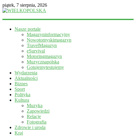
piątek, 7 sierpnia, 2026
WIELKOPOLSKA
Nasze portale
Magazyn
Magazyninformacyjny
informacyjny
Nowotomyskimagazyn
TravelMagazyn
eSurvival
Motoringmagazyn
Muzycznapolska
Gotujemytestujemy
Wydarzenia
Aktualności
Biznes
Sport
Polityka
Kultura
Muzyka
Zapowiedzi
Relacje
Fotografia
Zdrowie i uroda
Kraj