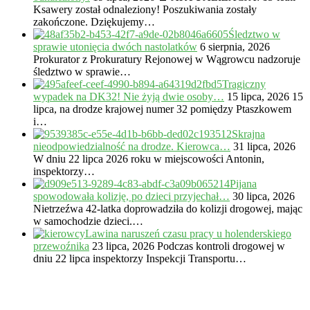
Ksawery został odnaleziony! Poszukiwania zostały
zakończone. Dziękujemy…
Śledztwo w
sprawie utonięcia dwóch nastolatków
6 sierpnia, 2026
Prokurator z Prokuratury Rejonowej w Wągrowcu nadzoruje
śledztwo w sprawie…
Tragiczny
wypadek na DK32! Nie żyją dwie osoby…
15 lipca, 2026
15
lipca, na drodze krajowej numer 32 pomiędzy Ptaszkowem
i…
Skrajna
nieodpowiedzialność na drodze. Kierowca…
31 lipca, 2026
W dniu 22 lipca 2026 roku w miejscowości Antonin,
inspektorzy…
Pijana
spowodowała kolizję, po dzieci przyjechał…
30 lipca, 2026
Nietrzeźwa 42-latka doprowadziła do kolizji drogowej, mając
w samochodzie dzieci.…
Lawina naruszeń czasu pracy u holenderskiego
przewoźnika
23 lipca, 2026
Podczas kontroli drogowej w
dniu 22 lipca inspektorzy Inspekcji Transportu…