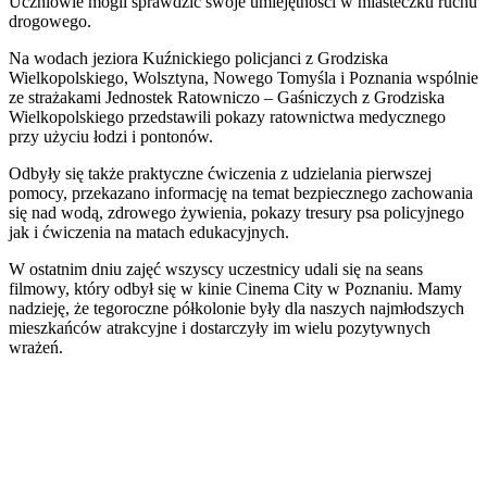
Uczniowie mogli sprawdzić swoje umiejętności w miasteczku ruchu
drogowego.
Na wodach jeziora Kuźnickiego policjanci z Grodziska
Wielkopolskiego, Wolsztyna, Nowego Tomyśla i Poznania wspólnie
ze strażakami Jednostek Ratowniczo – Gaśniczych z Grodziska
Wielkopolskiego przedstawili pokazy ratownictwa medycznego
przy użyciu łodzi i pontonów.
Odbyły się także praktyczne ćwiczenia z udzielania pierwszej
pomocy, przekazano informację na temat bezpiecznego zachowania
się nad wodą, zdrowego żywienia, pokazy tresury psa policyjnego
jak i ćwiczenia na matach edukacyjnych.
W ostatnim dniu zajęć wszyscy uczestnicy udali się na seans
filmowy, który odbył się w kinie Cinema City w Poznaniu. Mamy
nadzieję, że tegoroczne półkolonie były dla naszych najmłodszych
mieszkańców atrakcyjne i dostarczyły im wielu pozytywnych
wrażeń.