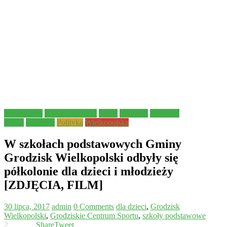
Aktualności
Bezpieczeństwo
dzieci
edukacja
Grodzisk
Wlkp.
młodzież
Polityka
Wielkopolska
W szkołach podstawowych Gminy
Grodzisk Wielkopolski odbyły się
półkolonie dla dzieci i młodzieży
[ZDJĘCIA, FILM]
30 lipca, 2017
admin
0 Comments
dla dzieci
,
Grodzisk
Wielkopolski
,
Grodziskie Centrum Sportu
,
szkoły podstawowe
2
Share
Tweet