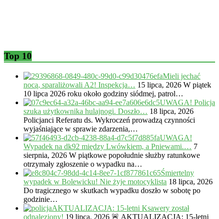
Top 10
Mieli jechać
nocą, sparaliżowali A2! Inspekcja…
15 lipca, 2026
W piątek
10 lipca 2026 roku około godziny siódmej, patrol…
UWAGA! Policja
szuka użytkownika hulajnogi. Doszło…
18 lipca, 2026
Policjanci Referatu ds. Wykroczeń prowadzą czynności
wyjaśniające w sprawie zdarzenia,…
UWAGA!
Wypadek na dk92 między Lwówkiem, a Pniewami.…
7
sierpnia, 2026
W piątkowe popołudnie służby ratunkowe
otrzymały zgłoszenie o wypadku na…
Śmiertelny
wypadek w Bolewicku! Nie żyje motocyklista
18 lipca, 2026
Do tragicznego w skutkach wypadku doszło w sobotę po
godzinie…
AKTUALIZACJA: 15-letni Ksawery został
odnaleziony!
19 lipca, 2026
🚨 AKTUALIZACJA: 15-letni