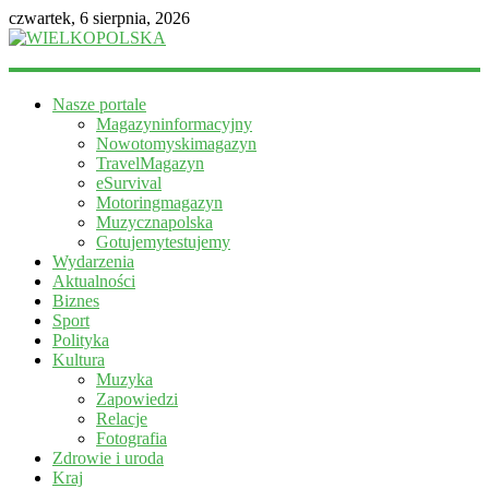
czwartek, 6 sierpnia, 2026
WIELKOPOLSKA
Nasze portale
Magazyn
Magazyninformacyjny
informacyjny
Nowotomyskimagazyn
TravelMagazyn
eSurvival
Motoringmagazyn
Muzycznapolska
Gotujemytestujemy
Wydarzenia
Aktualności
Biznes
Sport
Polityka
Kultura
Muzyka
Zapowiedzi
Relacje
Fotografia
Zdrowie i uroda
Kraj