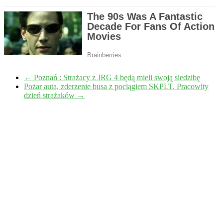
←
Poznań : Strażacy z JRG 4 będą mieli swoją siedzibę
Pożar auta, zderzenie busa z pociągiem SKPLT. Pracowity
dzień strażaków
→