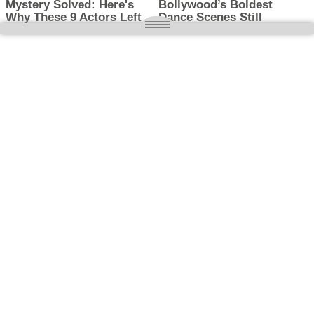
O nas
Wielkopolska magazyn informacyjny.pl
Kontakt:
redakcja@wielkopolskamagazyn.pl
784 901 059
Rejestr dzienników i czasopism
- Sąd Okręgowy w Poznaniu nr RPR 3637
REDAKTOR NACZELNY / WYDAWCA
Maciej Ignacy Kasprzak
Adres redakcji: Os, Batorego 28/11 64-300 Nowy Tomyśl
Prawa autorskie © 2026
WIELKOPOLSKA
. Wszystkie prawa
zastrzeżone.
Motyw: ColorMag stworzony przez
ThemeGrill
. Wspierane przez