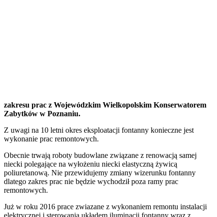
zakresu prac z Wojewódzkim Wielkopolskim Konserwatorem
Zabytków w Poznaniu.
Z uwagi na 10 letni okres eksploatacji fontanny konieczne jest
wykonanie prac remontowych.
Obecnie trwają roboty budowlane związane z renowacją samej
niecki polegające na wyłożeniu niecki elastyczną żywicą
poliuretanową. Nie przewidujemy zmiany wizerunku fontanny
dlatego zakres prac nie będzie wychodził poza ramy prac
remontowych.
Już w roku 2016 prace zwiazane z wykonaniem remontu instalacji
elektrycznej i sterowania układem iluminacji fontanny wraz z