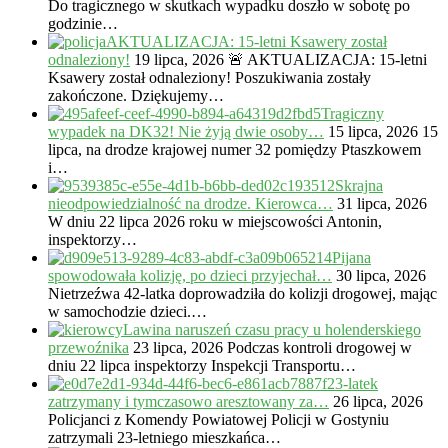
Do tragicznego w skutkach wypadku doszło w sobotę po
godzinie…
AKTUALIZACJA: 15-letni Ksawery został
odnaleziony!
19 lipca, 2026
🚨 AKTUALIZACJA: 15-letni
Ksawery został odnaleziony! Poszukiwania zostały
zakończone. Dziękujemy…
Tragiczny
wypadek na DK32! Nie żyją dwie osoby…
15 lipca, 2026
15
lipca, na drodze krajowej numer 32 pomiędzy Ptaszkowem
i…
Skrajna
nieodpowiedzialność na drodze. Kierowca…
31 lipca, 2026
W dniu 22 lipca 2026 roku w miejscowości Antonin,
inspektorzy…
Pijana
spowodowała kolizję, po dzieci przyjechał…
30 lipca, 2026
Nietrzeźwa 42-latka doprowadziła do kolizji drogowej, mając
w samochodzie dzieci.…
Lawina naruszeń czasu pracy u holenderskiego
przewoźnika
23 lipca, 2026
Podczas kontroli drogowej w
dniu 22 lipca inspektorzy Inspekcji Transportu…
23-latek
zatrzymany i tymczasowo aresztowany za…
26 lipca, 2026
Policjanci z Komendy Powiatowej Policji w Gostyniu
zatrzymali 23-letniego mieszkańca…