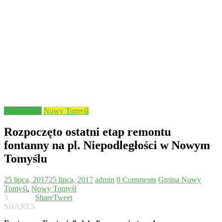
Aktualności
Nowy Tomyśl
Rozpoczęto ostatni etap remontu
fontanny na pl. Niepodległości w Nowym
Tomyślu
25 lipca, 2017
25 lipca, 2017
admin
0 Comments
Gmina Nowy
Tomyśl
,
Nowy Tomyśl
3
Share
Tweet
SHARES