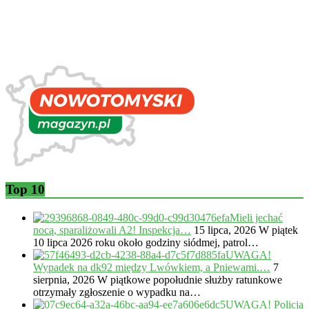
Top 10
Mieli jechać
nocą, sparaliżowali A2! Inspekcja…
15 lipca, 2026
W piątek
10 lipca 2026 roku około godziny siódmej, patrol…
UWAGA!
Wypadek na dk92 między Lwówkiem, a Pniewami.…
7
sierpnia, 2026
W piątkowe popołudnie służby ratunkowe
otrzymały zgłoszenie o wypadku na…
UWAGA! Policja