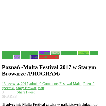
Aktualności
Komunikat
Kultura
News
Ogłoszenie
Poznań
Stary
Browar
Styl
Świat
Teatr
Wielkopolska
Poznań -Malta Festival 2017 w Starym
Browarze /PROGRAM/
13 czerwca, 2017
admin
0 Comments
Festiwal Malta
,
Poznań
,
spektakl
,
Stary Browar
,
teatr
3
Share
Tweet
SHARES
Tradycyjnie Malta Festival zawita w najbliższych dniach do