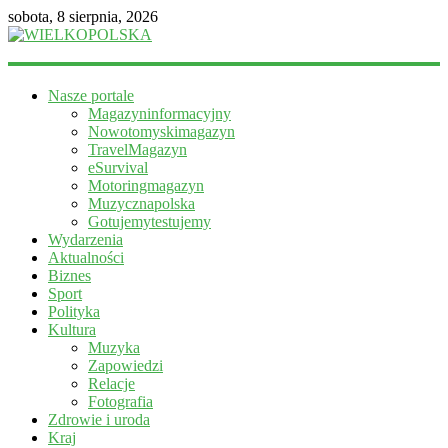
sobota, 8 sierpnia, 2026
WIELKOPOLSKA
Nasze portale
Magazyn
Magazyninformacyjny
informacyjny
Nowotomyskimagazyn
TravelMagazyn
eSurvival
Motoringmagazyn
Muzycznapolska
Gotujemytestujemy
Wydarzenia
Aktualności
Biznes
Sport
Polityka
Kultura
Muzyka
Zapowiedzi
Relacje
Fotografia
Zdrowie i uroda
Kraj