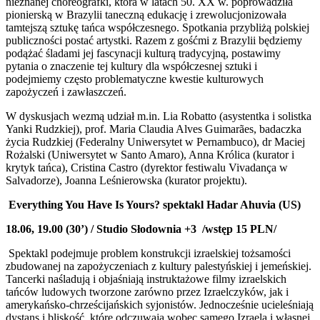
nieznanej choreografki, która w latach 50. XX w. poprowadziła
pionierską w Brazylii taneczną edukację i zrewolucjonizowała
tamtejszą sztukę tańca współczesnego. Spotkania przybliżą polskiej
publiczności postać artystki. Razem z gośćmi z Brazylii będziemy
podążać śladami jej fascynacji kulturą tradycyjną, postawimy
pytania o znaczenie tej kultury dla współczesnej sztuki i
podejmiemy często problematyczne kwestie kulturowych
zapożyczeń i zawłaszczeń.
W dyskusjach wezmą udział m.in. Lia Robatto (asystentka i solistka
Yanki Rudzkiej), prof. Maria Claudia Alves Guimarães, badaczka
życia Rudzkiej (Federalny Uniwersytet w Pernambuco), dr Maciej
Rożalski (Uniwersytet w Santo Amaro), Anna Królica (kurator i
krytyk tańca), Cristina Castro (dyrektor festiwalu Vivadança w
Salvadorze), Joanna Leśnierowska (kurator projektu).
Everything You Have Is Yours?
spektakl
Hadar Ahuvia
(US)
18.06, 19.00 (30’) / Studio Słodownia +3 /
wstęp 15 PLN/
Spektakl podejmuje problem konstrukcji izraelskiej tożsamości
zbudowanej na zapożyczeniach z kultury palestyńskiej i jemeńskiej.
Tancerki naśladują i objaśniają instruktażowe filmy izraelskich
tańców ludowych tworzone zarówno przez Izraelczyków, jak i
amerykańsko-chrześcijańskich syjonistów. Jednocześnie ucieleśniają
dystans i bliskość, które odczuwają wobec samego Izraela i własnej