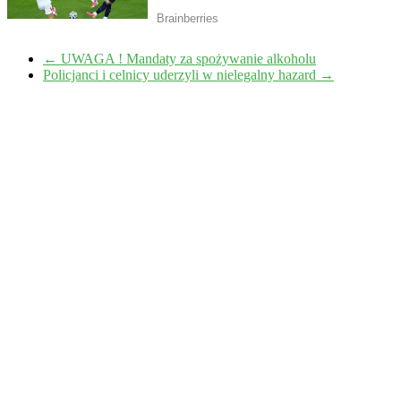
←
UWAGA ! Mandaty za spożywanie alkoholu
Policjanci i celnicy uderzyli w nielegalny hazard
→