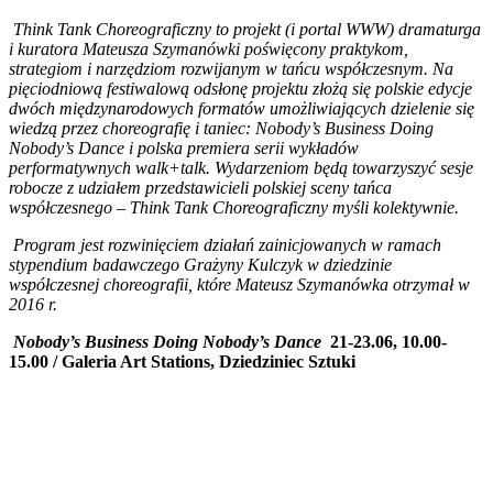
Think Tank Choreograficzny
to projekt (i portal WWW) dramaturga
i kuratora Mateusza Szymanówki poświęcony praktykom,
strategiom i narzędziom rozwijanym w tańcu współczesnym. Na
pięciodniową festiwalową odsłonę projektu złożą się polskie edycje
dwóch międzynarodowych formatów umożliwiających dzielenie się
wiedzą przez choreografię i taniec: Nobody’s Business Doing
Nobody’s Dance i polska premiera serii wykładów
performatywnych walk+talk. Wydarzeniom będą towarzyszyć sesje
robocze z udziałem przedstawicieli polskiej sceny tańca
współczesnego – Think Tank Choreograficzny myśli kolektywnie.
Program jest rozwinięciem działań zainicjowanych w ramach
stypendium badawczego Grażyny Kulczyk w dziedzinie
współczesnej choreografii, które Mateusz Szymanówka otrzymał w
2016 r.
Nobody’s Business Doing Nobody’s Dance
21-23.06, 10.00-
15.00 / Galeria Art Stations, Dziedziniec Sztuki