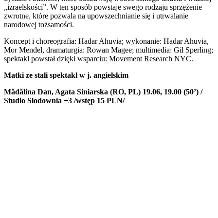
„izraelskości”. W ten sposób powstaje swego rodzaju sprzężenie
zwrotne, które pozwala na upowszechnianie się i utrwalanie
narodowej tożsamości.
Koncept i choreografia: Hadar Ahuvia; wykonanie: Hadar Ahuvia,
Mor Mendel, dramaturgia: Rowan Magee; multimedia: Gil Sperling;
spektakl powstał dzięki wsparciu: Movement Research NYC.
Matki ze stali
spektakl w j. angielskim
Mădălina Dan, Agata Siniarska (RO, PL)
19.06, 19.00 (50’) /
Studio Słodownia +3 /
wstęp 15 PLN/