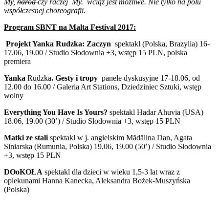
My,
naród
czy raczej
My.
wciąż jest możliwe.
Nie tylko na polu
współczesnej choreografii.
Program SBNT na Malta Festival 2017:
Projekt Yanka Rudzka: Zaczyn
spektakl (Polska, Brazylia) 16-
17.06, 19.00 / Studio Słodownia +3, wstęp 15 PLN, polska
premiera
Yanka
Rudzka
. Gesty i tropy
panele dyskusyjne 17-18.06, od
12.00 do 16.00 / Galeria Art Stations, Dziedziniec Sztuki, wstęp
wolny
Everything You Have Is Yours?
spektakl Hadar Ahuvia (USA)
18.06, 19.00 (30’) / Studio Słodownia +3, wstęp 15 PLN
Matki ze stali
spektakl w j. angielskim Mădălina Dan, Agata
Siniarska (Rumunia, Polska) 19.06, 19.00 (50’) / Studio Słodownia
+3, wstęp 15 PLN
DOoKOŁA
spektakl dla dzieci w wieku 1,5-3 lat wraz z
opiekunami Hanna Kanecka, Aleksandra Bożek-Muszyńska
(Polska)