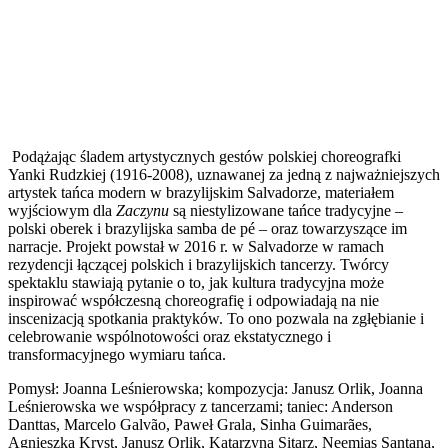
Podążając śladem artystycznych gestów polskiej choreografki
Yanki Rudzkiej (1916-2008), uznawanej za jedną z najważniejszych
artystek tańca modern w brazylijskim Salvadorze, materiałem
wyjściowym dla
Zaczynu
są niestylizowane tańce tradycyjne –
polski oberek i brazylijska samba de pé – oraz towarzyszące im
narracje. Projekt powstał w 2016 r. w Salvadorze w ramach
rezydencji łączącej polskich i brazylijskich tancerzy. Twórcy
spektaklu stawiają pytanie o to, jak kultura tradycyjna może
inspirować współczesną choreografię i odpowiadają na nie
inscenizacją spotkania praktyków. To ono pozwala na zgłębianie i
celebrowanie wspólnotowości oraz ekstatycznego i
transformacyjnego wymiaru tańca.
Pomysł: Joanna Leśnierowska; kompozycja: Janusz Orlik, Joanna
Leśnierowska we współpracy z tancerzami; taniec: Anderson
Danttas, Marcelo Galvão, Paweł Grala, Sinha Guimarães,
Agnieszka Kryst, Janusz Orlik, Katarzyna Sitarz, Neemias Santana,