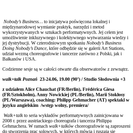
Nobody’s Business…
to inicjatywa poświęcona lokalnej i
międzynarodowej wymianie praktyk, narzędzi i metod
wykorzystywanych w sztukach performatywnych. Jej celem jest
umożliwienie inkluzywnego i kolektywnego wytwarzania wiedzy i
jej dystrybucji. W czterodniowym spotkaniu
Nobody’s Business
Doing Nobody’s Dance
, które odbędzie się w galerii Art Stations,
udział wezmą choreografowie i tancerze zarówno z Polski, jak i
Bałkanów i USA.
Codzienne sesje są w całości otwarte dla obserwatorów z zewnątrz.
walk+talk Poznań
23-24.06, 19.00 (90’) / Studio Słodownia +3
z udziałem Alice Chauchat (FR/Berlin), Frédérica Giesa
(FR/Sztokholm), Anny Nowickiej (PL/Berlin), Marii Stokłosy
(PL/Warszawa), coaching: Philipp Gehmacher (AT)
spektakl w
języku angielskim /
wstęp wolny, premiera/
Walk+talk
to seria wykładów performatywnych zainicjowana w
2008 r. przez austriackiego choreografa i tancerza Philippa
Gehmachera. W ramach
walk+talków
choreografowie są zaproszeni
do stworzenia prac solowych, w których mówią i ruszają się