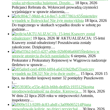
szuka użytkownika hulajnogi. Doszło…
18 lipca, 2026
Policjanci Referatu ds. Wykroczeń prowadzą czynności
wyjaśniające w sprawie zdarzenia,…
Śmiertelny
wypadek w Bolewicku! Nie żyje motocyklista
18 lipca, 2026
Do tragicznego w skutkach wypadku doszło w sobotę po
godzinie…
AKTUALIZACJA: 15-letni Ksawery został
odnaleziony!
19 lipca, 2026
🚨 AKTUALIZACJA: 15-letni
Ksawery został odnaleziony! Poszukiwania zostały
zakończone. Dziękujemy…
Śledztwo w
sprawie utonięcia dwóch nastolatków
6 sierpnia, 2026
Prokurator z Prokuratury Rejonowej w Wągrowcu nadzoruje
śledztwo w sprawie…
Tragiczny
wypadek na DK32! Nie żyją dwie osoby…
15 lipca, 2026
15
lipca, na drodze krajowej numer 32 pomiędzy Ptaszkowem
i…
Skrajna
nieodpowiedzialność na drodze. Kierowca…
31 lipca, 2026
W dniu 22 lipca 2026 roku w miejscowości Antonin,
inspektorzy…
Pijana
spowodowała kolizję, po dzieci przyjechał…
30 lipca, 2026