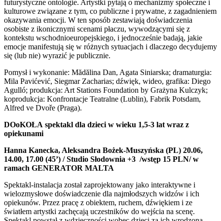
futurystyczne ontologie. Artystki pytają o mechanizmy społeczne i
kulturowe związane z tym, co publiczne i prywatne, z zagadnieniem
okazywania emocji. W ten sposób zestawiają doświadczenia
osobiste z ikonicznymi scenami płaczu, wywodzącymi się z
kontekstu wschodnioeuropejskiego, i jednocześnie badają, jakie
emocje manifestują się w różnych sytuacjach i dlaczego decydujemy
się (lub nie) wyrazić je publicznie.
Pomysł i wykonanie: Mădălina Dan, Agata Siniarska; dramaturgia:
Mila Pavićević, Siegmar Zacharias; dźwięk, wideo, grafika: Diego
Agulló; produkcja: Art Stations Foundation by Grażyna Kulczyk;
koprodukcja: Konfrontacje Teatralne (Lublin), Fabrik Potsdam,
Alfred ve Dvoře (Praga).
DOoKOŁA
spektakl dla dzieci w wieku 1,5-3 lat wraz z
opiekunami
Hanna Kanecka, Aleksandra Bożek-Muszyńska (PL)
20.06,
14.00, 17.00 (45’) / Studio Słodownia +3 /
wstęp 15 PLN/
w
ramach GENERATOR MALTA
Spektakl-instalacja został zaprojektowany jako interaktywne i
wielozmysłowe doświadczenie dla najmłodszych widzów i ich
opiekunów. Przez pracę z obiektem, ruchem, dźwiękiem i ze
światłem artystki zachęcają uczestników do wejścia na scenę.
Spektakl powstał z wdzięczności wobec dzieci za ich wrodzoną