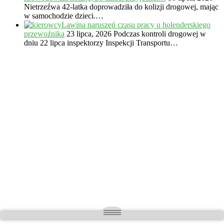
Nietrzeźwa 42-latka doprowadziła do kolizji drogowej, mając
w samochodzie dzieci.…
Lawina naruszeń czasu pracy u holenderskiego
przewoźnika
23 lipca, 2026
Podczas kontroli drogowej w
dniu 22 lipca inspektorzy Inspekcji Transportu…