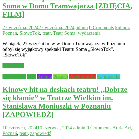
Soma w Domu Tramwajarza [ZDJĘCIA,
FILM]
27 września, 2024
27 września, 2024
admin
0 Comments
kultura
,
Poznań
,
SłowoTok
,
teatr
,
Teatr Soma
,
wydarzenia
W piątek, 27 wrześni br. w w Domu Tramwajarza w Poznaniu
odbył się wyjątkowy spektakl Teatru Soma „SłowoTok”.
„SłowoTok”
Read more
Aktualności
Inne
Kultura
Poznań
Wielkopolska
Zapowiedzi
Kinowy hit na deskach teatru! „Dobrze
się kłamie” w Teatrze Wielkim im.
Stanisława Moniuszki w Poznaniu
[ZAPOWIEDŹ]
10 czerwca, 2024
10 czerwca, 2024
admin
0 Comments
Adria Art
,
Poznań
,
teatr
,
zapowiedź