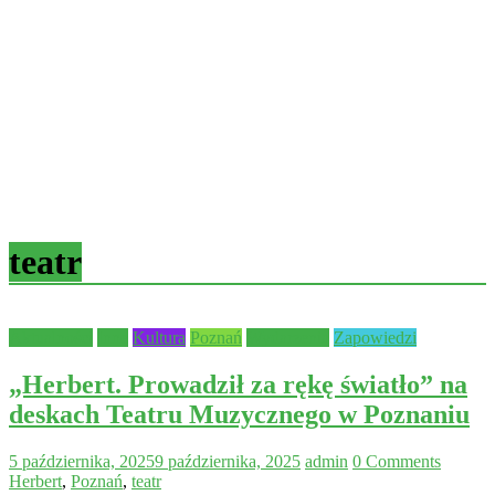
teatr
Aktualności
Inne
Kultura
Poznań
Wydarzenia
Zapowiedzi
„Herbert. Prowadził za rękę światło” na
deskach Teatru Muzycznego w Poznaniu
5 października, 2025
9 października, 2025
admin
0 Comments
Herbert
,
Poznań
,
teatr