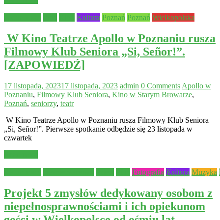
Aktualności
Inne
Kino
Kultura
Poznań
Poznań
Wielkopolska
W Kino Teatrze Apollo w Poznaniu rusza
Filmowy Klub Seniora „Si, Señor!”.
[ZAPOWIEDŹ]
17 listopada, 2023
17 listopada, 2023
admin
0 Comments
Apollo w
Poznaniu
,
Filmowy Klub Seniora
,
Kino w Starym Browarze
,
Poznań
,
seniorzy
,
teatr
W Kino Teatrze Apollo w Poznaniu rusza Filmowy Klub Seniora
„Si, Señor!”. Pierwsze spotkanie odbędzie się 23 listopada w
czwartek
Read more
Aktualności
Bezpieczeństwo
dzieci
Film
Fotografia
Kultura
Muzyka
Projekt 5 zmysłów dedykowany osobom z
niepełnosprawnościami i ich opiekunom
gości w Wielkopolsce od ośmiu lat.