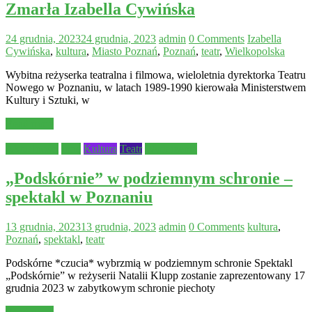
Zmarła Izabella Cywińska
24 grudnia, 2023
24 grudnia, 2023
admin
0 Comments
Izabella
Cywińska
,
kultura
,
Miasto Poznań
,
Poznań
,
teatr
,
Wielkopolska
Wybitna reżyserka teatralna i filmowa, wieloletnia dyrektorka Teatru
Nowego w Poznaniu, w latach 1989-1990 kierowała Ministerstwem
Kultury i Sztuki, w
Read more
Aktualności
Inne
Kultura
Teatr
Wydarzenia
„Podskórnie” w podziemnym schronie –
spektakl w Poznaniu
13 grudnia, 2023
13 grudnia, 2023
admin
0 Comments
kultura
,
Poznań
,
spektakl
,
teatr
Podskórne *czucia* wybrzmią w podziemnym schronie Spektakl
„Podskórnie” w reżyserii Natalii Klupp zostanie zaprezentowany 17
grudnia 2023 w zabytkowym schronie piechoty
Read more