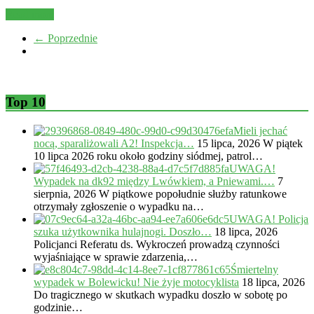
Read more
← Poprzednie
Top 10
Mieli jechać
nocą, sparaliżowali A2! Inspekcja…
15 lipca, 2026
W piątek
10 lipca 2026 roku około godziny siódmej, patrol…
UWAGA!
Wypadek na dk92 między Lwówkiem, a Pniewami.…
7
sierpnia, 2026
W piątkowe popołudnie służby ratunkowe
otrzymały zgłoszenie o wypadku na…
UWAGA! Policja
szuka użytkownika hulajnogi. Doszło…
18 lipca, 2026
Policjanci Referatu ds. Wykroczeń prowadzą czynności
wyjaśniające w sprawie zdarzenia,…
Śmiertelny
wypadek w Bolewicku! Nie żyje motocyklista
18 lipca, 2026
Do tragicznego w skutkach wypadku doszło w sobotę po
godzinie…