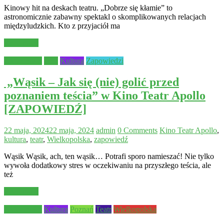
Kinowy hit na deskach teatru. „Dobrze się kłamie” to
astronomicznie zabawny spektakl o skomplikowanych relacjach
międzyludzkich. Kto z przyjaciół ma
Read more
Aktualności
Inne
Kultura
Zapowiedzi
„Wąsik – Jak się (nie) golić przed
poznaniem teścia” w Kino Teatr Apollo
[ZAPOWIEDŹ]
22 maja, 2024
22 maja, 2024
admin
0 Comments
Kino Teatr Apollo
,
kultura
,
teatr
,
Wielkopolska
,
zapowiedź
Wąsik Wąsik, ach, ten wąsik… Potrafi sporo namieszać! Nie tylko
wywoła dodatkowy stres w oczekiwaniu na przyszłego teścia, ale
też
Read more
Aktualności
Kultura
Poznań
Teatr
Wielkopolska