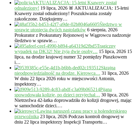
AKTUALIZACJA: 15-letni Ksawery został
odnaleziony!
19 lipca, 2026
🚨 AKTUALIZACJA: 15-letni
Ksawery został odnaleziony! Poszukiwania zostały
zakończone. Dziękujemy…
Śledztwo w
sprawie utonięcia dwóch nastolatków
6 sierpnia, 2026
Prokurator z Prokuratury Rejonowej w Wągrowcu nadzoruje
śledztwo w sprawie…
Tragiczny
wypadek na DK32! Nie żyją dwie osoby…
15 lipca, 2026
15
lipca, na drodze krajowej numer 32 pomiędzy Ptaszkowem
i…
Skrajna
nieodpowiedzialność na drodze. Kierowca…
31 lipca, 2026
W dniu 22 lipca 2026 roku w miejscowości Antonin,
inspektorzy…
Pijana
spowodowała kolizję, po dzieci przyjechał…
30 lipca, 2026
Nietrzeźwa 42-latka doprowadziła do kolizji drogowej, mając
w samochodzie dzieci.…
Lawina naruszeń czasu pracy u holenderskiego
przewoźnika
23 lipca, 2026
Podczas kontroli drogowej w
dniu 22 lipca inspektorzy Inspekcji Transportu…