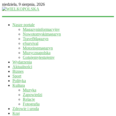
niedziela, 9 sierpnia, 2026
WIELKOPOLSKA
Nasze portale
Magazyn
Magazyninformacyjny
informacyjny
Nowotomyskimagazyn
TravelMagazyn
eSurvival
Motoringmagazyn
Muzycznapolska
Gotujemytestujemy
Wydarzenia
Aktualności
Biznes
Sport
Polityka
Kultura
Muzyka
Zapowiedzi
Relacje
Fotografia
Zdrowie i uroda
Kraj