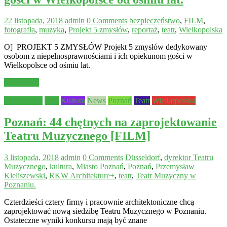
22 listopada, 2018
admin
0 Comments
bezpieczeństwo
,
FILM
,
fotografia
,
muzyka
,
Projekt 5 zmysłów
,
reportaż
,
teatr
,
Wielkopolska
O] PROJEKT 5 ZMYSŁÓW Projekt 5 zmysłów dedykowany
osobom z niepełnosprawnościami i ich opiekunom gości w
Wielkopolsce od ośmiu lat.
Read more
Aktualności
Inne
Kultura
News
Poznań
Teatr
Wielkopolska
Poznań: 44 chętnych na zaprojektowanie
Teatru Muzycznego [FILM]
3 listopada, 2018
admin
0 Comments
Düsseldorf
,
dyrektor Teatru
Muzycznego
,
kultura
,
Miasto Poznań
,
Poznań
,
Przemysław
Kieliszewski
,
RKW Architekture+
,
teatr
,
Teatr Muzyczny w
Poznaniu.
Czterdzieści cztery firmy i pracownie architektoniczne chcą
zaprojektować nową siedzibę Teatru Muzycznego w Poznaniu.
Ostateczne wyniki konkursu mają być znane