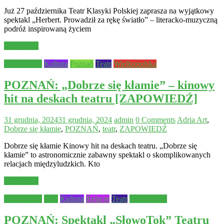
Już 27 października Teatr Klasyki Polskiej zaprasza na wyjątkowy
spektakl „Herbert. Prowadził za rękę światło” – literacko-muzyczną
podróż inspirowaną życiem
Read more
Aktualności
Kultura
Poznań
Teatr
Wielkopolska
POZNAŃ: „Dobrze się kłamie” – kinowy
hit na deskach teatru [ZAPOWIEDŹ]
31 grudnia, 2024
31 grudnia, 2024
admin
0 Comments
Adria Art
,
Dobrze się kłamie
,
POZNAŃ
,
teatr
,
ZAPOWIEDŹ
Dobrze się kłamie Kinowy hit na deskach teatru. „Dobrze się
kłamie” to astronomicznie zabawny spektakl o skomplikowanych
relacjach międzyludzkich. Kto
Read more
Aktualności
Inne
Kultura
Relacje
Teatr
Wydarzenia
POZNAŃ: Spektakl „SłowoTok” Teatru